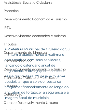
Assistência Social e Cidadania
Parcerias
Desenvolvimento Econômico e Turismo
IPTU
Desenvolvimento econômico e turismo
Tributos
A Prefeitura Municipal de Cruzeiro do Sul, 
Departamento de Limpeza
mantém o planejamento e reafirma o 
compromisso com seus servidores, 
Encontro Nacional
lançando o calendário anual de 
Desenvolvimento econômico e turismo
pagamento. A divulgação aconteceu 
nessa quinta-feira, 20 de janeiro, e vai 
Transporte, Trânsito e Mobilidade
possibilitar que o servidor possa se 
Limpeza
programar financeiramente ao longo do 
ano, além de fortalecer a segurança e a 
Celebração
imagem fiscal do município.
Obras e Desenvolvimento Urbano