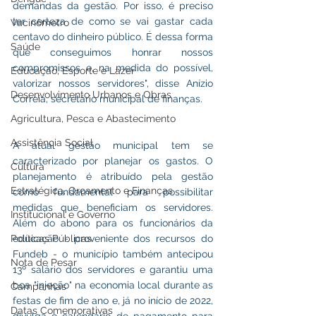
demandas da gestão. Por isso, é preciso 
ter certeza de como se vai gastar cada 
Vacinômetro
centavo do dinheiro público. É dessa forma 
Saúde
que conseguimos honrar nossos 
compromissos e, na medida do possível, 
Educação, Esporte e Lazer
valorizar nossos servidores", disse Anízio 
Desenvolvimento Urbanos e Obras
Correia, secretário municipal de finanças.
Agricultura, Pesca e Abastecimento
Assistência Social
A atual gestão municipal tem se 
caracterizado por planejar os gastos. O 
Cultura
planejamento é atribuído pela gestão 
Estratégica, Orçamento e Finanças
como fundamental para possibilitar 
medidas que beneficiam os servidores. 
Institucional e Governo
Além do abono para os funcionários da 
Políticas Públicas
educação - proveniente dos recursos do 
Fundeb - o município também antecipou 
Nota de Pesar
13º salário dos servidores e garantiu uma 
boa "injeção" na economia local durante as 
Campanhas
festas de fim de ano e, já no início de 2022, 
Datas Comemorativas