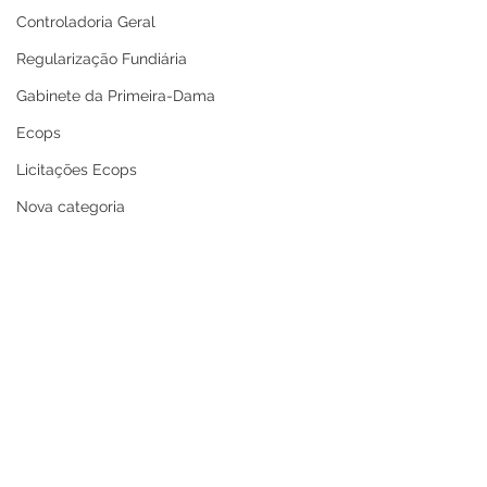
Controladoria Geral
Regularização Fundiária
Gabinete da Primeira-Dama
Ecops
Licitações Ecops
Nova categoria
Secretaria de Cultura
Defesa Civil
Carnaval
Enchente 2024
Refis
Nota de Repúdio
Premiação
Prefeitura de Cruzeiro
Prefeitura de C