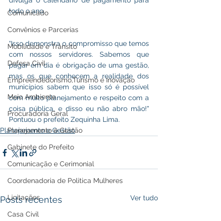
divulga o calendário de pagamento para 
todo o ano. 
Comunicado
Convênios e Parcerias
“Isso demonstra o compromisso que temos 
Mobilidade e Trânsito
com nossos servidores. Sabemos que 
Defesa Civil
pagar em dia é obrigação de uma gestão, 
mas os que conhecem a realidade dos 
Empreendedorismo,Turismo e Inovação
municípios sabem que isso só é possível 
Meio Ambiente
com muito planejamento e respeito com a 
coisa pública, e disso eu não abro mão!" 
Procuradoria Geral
Pontuou o prefeito Zequinha Lima.
Planejamento e Gestão
Planejamento e Gestão
Gabinete do Prefeito
Comunicação e Cerimonial
Coordenadoria de Politica Mulheres
Licitações
Ver tudo
Posts recentes
Casa Civil