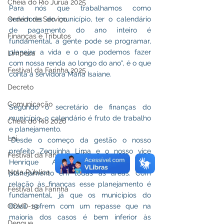
Cheia do Rio Juruá 2025
Para nós que trabalhamos como 
Ordem de Serviço
servidores do município, ter o calendário 
de pagamento do ano inteiro é 
Finanças e Tributos
fundamental, a gente pode se programar, 
planejar a vida e o que podemos fazer 
Limpeza
com nossa renda ao longo do ano", é o que 
Festival da Farinha 2025
conta a servidora Maria Isaiane.
Decreto
Comunicação
Segundo o secretário de finanças do 
município, o calendário é fruto de trabalho 
Cheia do Rio 2026
e planejamento.
Lei
"Desde o começo da gestão o nosso 
prefeito Zequinha Lima e o nosso vice 
Festival da Farinha 2026
Henrique Afonso, trabalham com 
Nota Pública
planejamento em todas as áreas. Com 
relação às finanças esse planejamento é 
Festival da Farinha
fundamental, já que os municípios do 
COVD-19
Brasil sofrem com um repasse que na 
maioria dos casos é bem inferior às 
Dengue