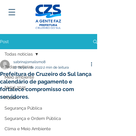
Post
Todas notícias
sabrinajornalismo8
Todas notícias
27 de jan. de 2022
2 min de leitura
Prefeitura de Cruzeiro do Sul lança
Meio ambiente
calendário de pagamento e
Natal 2025
fortalece compromisso com
servidores.
Posse
Segurança Pública
Segurança e Ordem Pública
Clima e Meio Ambiente