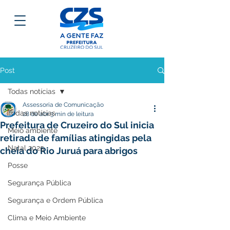
Post
Todas notícias
Assessoria de Comunicação
Todas notícias
28 de abr.
3 min de leitura
Prefeitura de Cruzeiro do Sul inicia
Meio ambiente
retirada de famílias atingidas pela
Natal 2025
cheia do Rio Juruá para abrigos
Posse
Segurança Pública
Segurança e Ordem Pública
Clima e Meio Ambiente