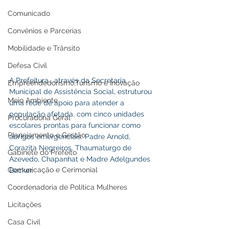
Comunicado
Convênios e Parcerias
Mobilidade e Trânsito
Defesa Civil
A Prefeitura , através da Secretaria 
Empreendedorismo,Turismo e Inovação
Municipal de Assistência Social, estruturou 
Meio Ambiente
uma rede de apoio para atender a 
população afetada, com cinco unidades 
Procuradoria Geral
escolares prontas para funcionar como 
Planejamento e Gestão
abrigos emergenciais: Padre Arnold, 
Corazita Negreiros, Thaumaturgo de 
Gabinete do Prefeito
Azevedo, Chapanhat e Madre Adelgundes 
Comunicação e Cerimonial
Becker. 
Coordenadoria de Politica Mulheres
Licitações
Casa Civil