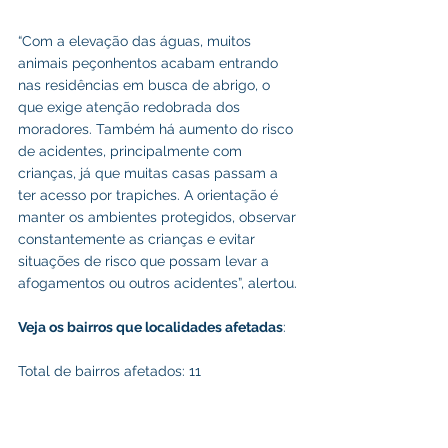
“Com a elevação das águas, muitos 
animais peçonhentos acabam entrando 
nas residências em busca de abrigo, o 
que exige atenção redobrada dos 
moradores. Também há aumento do risco 
de acidentes, principalmente com 
crianças, já que muitas casas passam a 
ter acesso por trapiches. A orientação é 
manter os ambientes protegidos, observar 
constantemente as crianças e evitar 
situações de risco que possam levar a 
afogamentos ou outros acidentes”, alertou.
Veja os bairros que localidades afetadas
:
Total de bairros afetados: 11
Remanso, Várzea, Olivença, Mitirizal, Beira 
Rio, Lagoa, Manoel Terças, Cruzeirinho 
Novo, São Salvador, Saboeiro, Centro