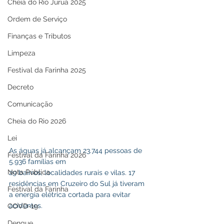
Cheia do Rio Juruá 2025
Ordem de Serviço
Finanças e Tributos
Limpeza
Festival da Farinha 2025
Decreto
Comunicação
Cheia do Rio 2026
Lei
As águas já alcançam 23.744 pessoas de 
Festival da Farinha 2026
5.936 famílias em 
Nota Pública
29 bairros, localidades rurais e vilas. 17 
residências em Cruzeiro do Sul já tiveram 
Festival da Farinha
a energia elétrica cortada para evitar 
acidentes. 
COVD-19
Dengue