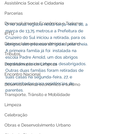
Assistência Social e Cidadania
Parcerias
Desenvolvimento Econômico e Turismo
O rio Juruá registra nesta terça-feira, 28, a 
marca de 13,75 metros,e a Prefeitura de 
IPTU
Cruzeiro do Sul iniciou a retirada, para os 
Desenvolvimento econômico e turismo
abrigos, das pessoas atingidas pela cheia. 
A primeira família já foi  instalada na 
Tributos
escola Padre Arnold, um dos abrigos 
montados para receber os desabrigados. 
Departamento de Limpeza
Outras duas famílias foram retiradas de 
Encontro Nacional
suas casas na segunda-feira, 27, e 
encaminhadas para residências de 
Desenvolvimento econômico e turismo
parentes. 
Transporte, Trânsito e Mobilidade
Limpeza
Celebração
Obras e Desenvolvimento Urbano