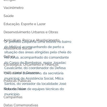
Vacinômetro
Saúde
Educação, Esporte e Lazer
Desenvolvimento Urbanos e Obras
Agricultura, Pesca e Abastecimento
O  prefeito Zequinha Lima esteve no bairro 
do Miritizal acompanhando de perto a 
Assistência Social
situação das áreas atingidas pela cheia do 
Cultura
Rio Juruá, acompanhado do comandante 
do Corpo de Bombeiros, major Josadac 
Estratégica, Orçamento e Finanças
Cavalcante, do coordenador da Defesa 
Institucional e Governo
Civil, Júnior Damasceno, da secretária 
municipal de Assistência Social, Milca 
Políticas Públicas
Santos, do vereador da localidade José 
Roberto, além de equipes técnicas do 
Nota de Pesar
município.
Campanhas
Datas Comemorativas