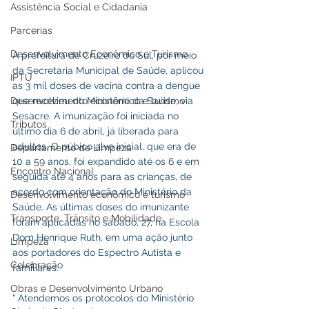
Assistência Social e Cidadania
Parcerias
Desenvolvimento Econômico e Turismo
A prefeitura de Cruzeiro do Sul, por meio 
da Secretaria Municipal de Saúde, aplicou 
IPTU
as 3 mil doses de vacina contra a dengue 
Desenvolvimento econômico e turismo
que recebeu do Ministério da Saúde, via 
Sesacre. A imunização foi iniciada no 
Tributos
último dia 6 de abril, já liberada para 
adultos. O púbico alvo inicial, que era de 
Departamento de Limpeza
10 a 59 anos, foi expandido até os 6 e em 
Encontro Nacional
seguida até 4 anos para as crianças, de 
acordo com orientação do Ministério da 
Desenvolvimento econômico e turismo
Saúde. As últimas doses do imunizante 
Transporte, Trânsito e Mobilidade
foram aplicadas no sábado, 27, na Escola 
Dom Henrique Ruth, em uma ação junto 
Limpeza
aos portadores do Espectro Autista e 
Celebração
familiares.
Obras e Desenvolvimento Urbano
" Atendemos os protocolos do Ministério 