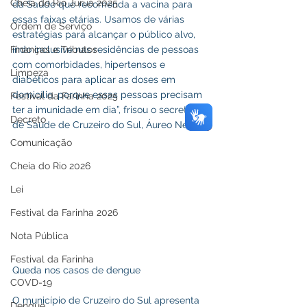
Cheia do Rio Juruá 2025
da Saúde que recomenda a vacina para 
essas faixas etárias. Usamos de várias 
Ordem de Serviço
estratégias para alcançar o público alvo, 
Finanças e Tributos
indo inclusive nas residências de pessoas 
com comorbidades, hipertensos e 
Limpeza
diabéticos para aplicar as doses em 
domicílio, porque essas pessoas precisam 
Festival da Farinha 2025
ter a imunidade em dia”, frisou o secretário 
Decreto
de Saúde de Cruzeiro do Sul, Áureo Neto.
Comunicação
Cheia do Rio 2026
Lei
Festival da Farinha 2026
Nota Pública
Festival da Farinha
Queda nos casos de dengue
COVD-19
O município de Cruzeiro do Sul apresenta 
Dengue