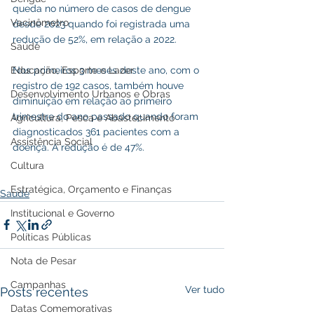
queda no número de casos de dengue 
Vacinômetro
desde 2023 quando foi registrada uma 
redução de 52%, em relação a 2022.
Saúde
Nos primeiros 3 meses deste ano, com o 
Educação, Esporte e Lazer
registro de 192 casos, também houve 
Desenvolvimento Urbanos e Obras
diminuição em relação ao primeiro 
trimestre do ano passado quando foram 
Agricultura, Pesca e Abastecimento
diagnosticados 361 pacientes com a 
Assistência Social
doença. A redução é de 47%.
Cultura
Estratégica, Orçamento e Finanças
Saúde
Institucional e Governo
Políticas Públicas
Nota de Pesar
Campanhas
Ver tudo
Posts recentes
Datas Comemorativas