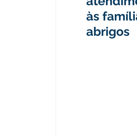
atendim
às famíl
Desenvolvimento econômico e 
abrigos
Obras e Desenvolvimento Urba
Limpeza
Festival da Farinh
Festival da Farinha 2026
No