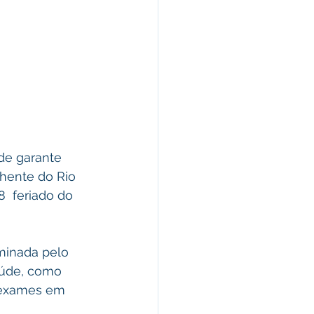
de garante  
hente do Rio 
  feriado do 
minada pelo 
aúde, como 
e exames em 