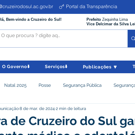
cruzeirodosul.ac.gov.br
Portal da Transparência
lá, Bem-vindo a Cruzeiro do Sul!
Prefeito
Zequinha Lima
Vice Delcimar da Silva Le
O Governo⬇️
Serviços⬇️
Publicações 🔽
Natal 2025
Posse
Segurança Pública
Segurança
municação
8 de mar. de 2024
2 min de leitura
istência Social e Cidadania
Parcerias
Desenvolvimento
ra de Cruzeiro do Sul g
nômico e turismo
Tributos
Departamento de Limpeza