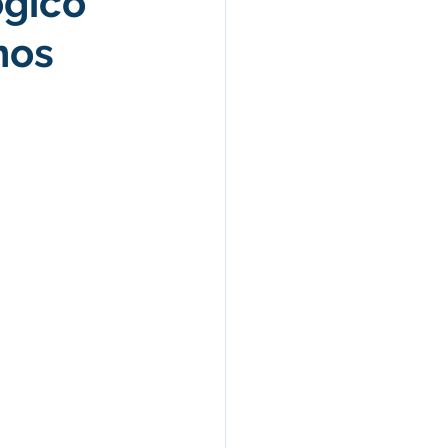
ógico
nos
Celebração
nças e Tributos
Lei