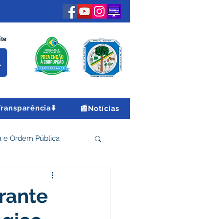
ite
Transparência⬇️
📰Notícias
 e Ordem Pública
 Econômico e Turismo
arante
Encontro Nacional