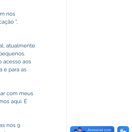
am nos 
ação ”, 
al, atualmente 
pequenos.  
o acesso aos 
a e para as 
nsar com meus 
mos aqui. É 
as nos 9 