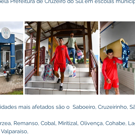
la Prefeitura de Cruzeiro do Sul em escolas municip
dades mais afetados são o  Saboeiro, Cruzeirinho, Sã
árzea, Remanso, Cobal, Miritizal, Olivença, Cohabe, La
, Valparaíso,