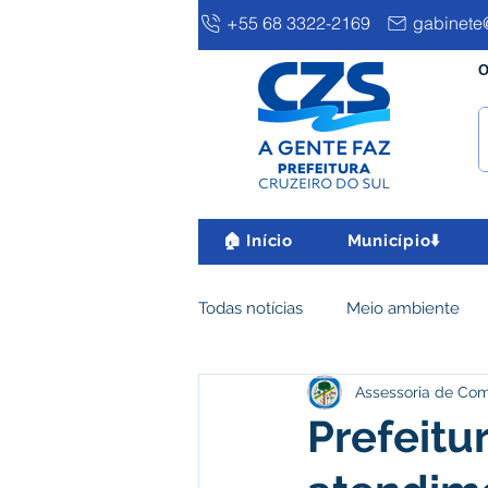
+55 68 3322-2169
gabinete@
O
🏠 Início
Município⬇️
Todas notícias
Meio ambiente
Assessoria de Co
Clima e Meio Ambiente
Ass
Prefeitu
IPTU
Desenvolvimento eco