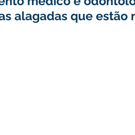
ento médico e odontol
ias alagadas que estão 
turismo
Transporte, Trânsito e Mobilidade
Limpeza
no
Cheia do Rio Juruá 2025
Ordem de Serviço
Fina
a 2025
Decreto
Comunicação
Cheia do Rio 2026
ta Pública