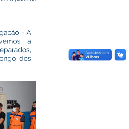
ação - A 
vemos a 
parados, 
ongo dos 