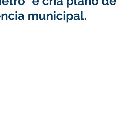
etro" e cria plano de
ncia municipal.
turismo
Transporte, Trânsito e Mobilidade
Limpeza
no
Cheia do Rio Juruá 2025
Ordem de Serviço
Fina
a 2025
Decreto
Comunicação
Cheia do Rio 2026
ta Pública