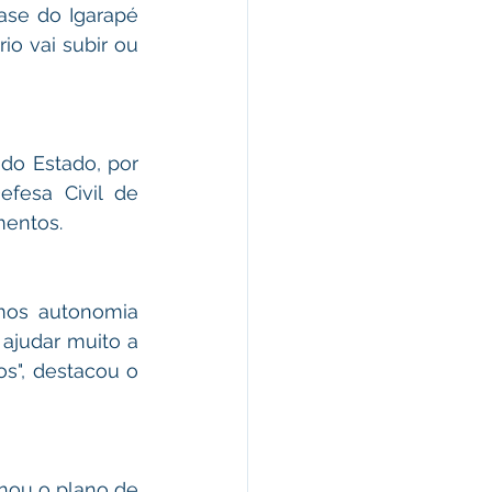
ase do Igarapé 
o vai subir ou 
do Estado, por 
fesa Civil de 
mentos.
os autonomia 
ajudar muito a 
s", destacou o 
ou o plano de 