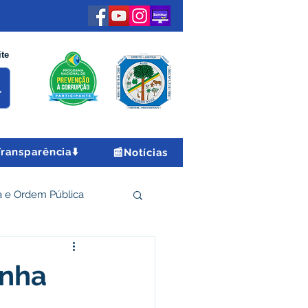
ite
Transparência⬇️
📰Notícias
 e Ordem Pública
 Econômico e Turismo
anha
Encontro Nacional