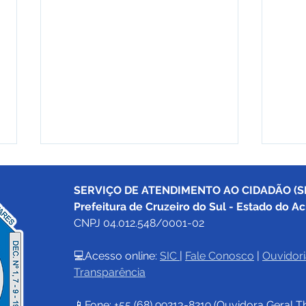
SERVIÇO DE ATENDIMENTO AO CIDADÃO (SI
Prefeitura de Cruzeiro do Sul - Estado do Ac
CNPJ 04.012.548/0001-02
💻Acesso online: 
SIC 
| 
Fale Conosco
 | 
Ouvidori
Transparência
Prefeitura de Cruzeiro do
Pref
Sul mantém duas frentes
Sul 
📱Fone: +55 (68) 
99213-8219
 (Ouvidora Geral 
T