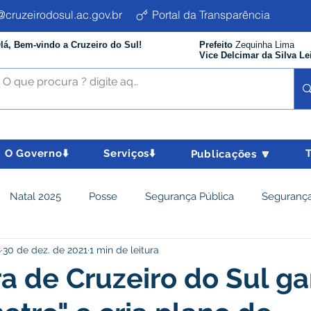
cruzeirodosul.ac.gov.br
Portal da Transparência
lá, Bem-vindo a Cruzeiro do Sul!
Prefeito
Zequinha Lima
Vice Delcimar da Silva Le
O Governo⬇️
Serviços⬇️
Publicações 🔽
Natal 2025
Posse
Segurança Pública
Segurança
8
30 de dez. de 2021
1 min de leitura
istência Social e Cidadania
Parcerias
Desenvolvimento
ra de Cruzeiro do Sul g
nômico e turismo
Tributos
Departamento de Limpeza