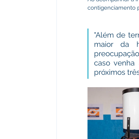
contigenciamento p
"Além de te
maior da h
preocupação
caso venha 
próximos três