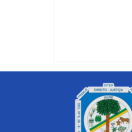
Prefeitura intensifica
reconstrução de trapiches