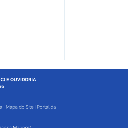
C) E OUVIDORIA
re
a
|
Mapa do Site
 | 
Portal da 
eitura de Cruzeiro do
reconstrói trapiches no
haissa Mappes)