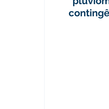
"pluviôm
contingê
Desenvolvimento econômico e 
Obras e Desenvolvimento Urba
Limpeza
Festival da Farinh
Festival da Farinha 2026
No