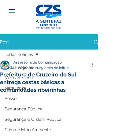
Post
Todas notícias
Assessoria de Comunicação
Todas notícias
22 de jan. de 2025
2 min de leitura
Prefeitura de Cruzeiro do Sul
Meio ambiente
entrega cestas básicas a
Natal 2025
comunidades ribeirinhas
Posse
Segurança Pública
Segurança e Ordem Pública
Clima e Meio Ambiente