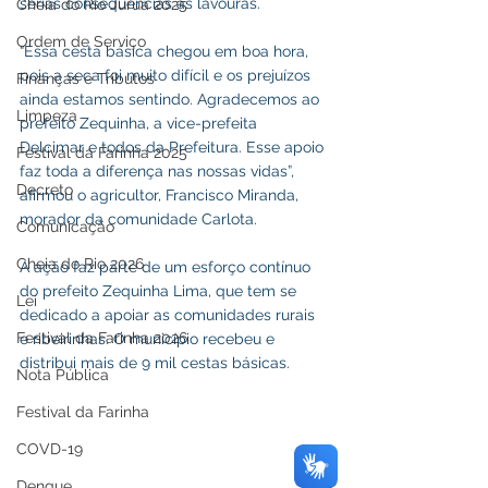
sérias consequências às lavouras.
Cheia do Rio Juruá 2025
Ordem de Serviço
“Essa cesta básica chegou em boa hora, 
pois a seca foi muito difícil e os prejuízos 
Finanças e Tributos
ainda estamos sentindo. Agradecemos ao 
Limpeza
prefeito Zequinha, a vice-prefeita 
Delcimar e todos da Prefeitura. Esse apoio 
Festival da Farinha 2025
faz toda a diferença nas nossas vidas”, 
Decreto
afirmou o agricultor, Francisco Miranda, 
morador da comunidade Carlota.
Comunicação
Cheia do Rio 2026
A ação faz parte de um esforço contínuo 
do prefeito Zequinha Lima, que tem se 
Lei
dedicado a apoiar as comunidades rurais 
Festival da Farinha 2026
e ribeirinhas. O município recebeu e 
distribui mais de 9 mil cestas básicas.
Nota Pública
Festival da Farinha
COVD-19
Dengue