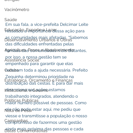
Vacinômetro
Saúde
Em sua fala, a vice-prefeita Delcimar Leite 
Educação, Esporte e Lazer
ressaltou a importância dessa ação para 
as comunidades mais afetadas. “Sabemos 
Desenvolvimento Urbanos e Obras
das dificuldades enfrentadas pelas 
Agricultura, Pesca e Abastecimento
famílias das comunidades mais distantes, 
por isso, a nossa gestão tem se 
Assistência Social
empenhado para garantir que elas 
Cultura
recebam toda a ajuda necessária. Prefeito 
Zequinha determinou prioridade na 
Estratégica, Orçamento e Finanças
distribuição das cestas. E para dar mais 
dinamismo nas ações estamos 
Institucional e Governo
trabalhando integrados, atendendo o 
Políticas Públicas
maior número possível de pessoas. Como 
ele não pode estar aqui, me pediu que 
Nota de Pesar
viesse e transmitisse a população o nosso 
Campanhas
compromisso de fazermos uma gestão 
ainda mais próxima das pessoas e cada 
Datas Comemorativas