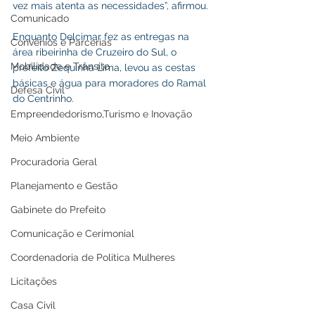
vez mais atenta as necessidades”, afirmou.
Comunicado
Enquanto Delcimar fez as entregas na 
Convênios e Parcerias
área ribeirinha de Cruzeiro do Sul, o 
Mobilidade e Trânsito
prefeito Zequinha Lima, levou as cestas 
básicas e água para moradores do Ramal 
Defesa Civil
do Centrinho.
Empreendedorismo,Turismo e Inovação
Meio Ambiente
Procuradoria Geral
Planejamento e Gestão
Gabinete do Prefeito
Comunicação e Cerimonial
Coordenadoria de Politica Mulheres
Licitações
Casa Civil