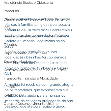
Assistência Social e Cidadania
Parcerias
Dando continuidade à entrega de cestas 
Desenvolvimento Econômico e Turismo
básicas à famílias atingidas pela seca, a 
IPTU
prefeitura de Cruzeiro do Sul contemplou 
150 famílias das comunidades Tatajuba, 
Desenvolvimento econômico e turismo
Carlota e Simpatia, localizadas no rio 
Tributos
Juruá.
A ação, desta terça-feira, 21, nas 
Departamento de Limpeza
localidades ribeirinhas foi coordenada 
Encontro Nacional
pela vice-prefeita Delcimar Leite, com 
apoio do Corpo de Bombeiros e Defesa 
Desenvolvimento econômico e turismo
Civil.
Transporte, Trânsito e Mobilidade
A medida foi recebida com grande alegria 
Limpeza
pelos moradores, que expressaram sua 
Celebração
gratidão pela ajuda para amenizar os 
impactos da estiagem prolongada do ano 
Obras e Desenvolvimento Urbano
passado, que afetou a região e gerou 