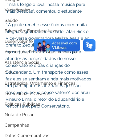
ir mais longe e levar nossa música para 
Vacinômetro
mais pessoas", comentou o estudante.
Saúde
" A gente recebe esse ônibus com muita 
Educação, Esporte e Lazer
alegria e gratidão ao senador Alan Rick e 
Vice-versa governadora Mailza Assis e ao 
Desenvolvimento Urbanos e Obras
prefeito Zequinha Lima que juntos 
Agricultura, Pesca e Abastecimento
conseguiram trazer esse  ônibus para 
atender as necessidades do nosso 
Assistência Social
conservatório e das crianças do 
Educandário. Um transporte como esses 
Cultura
faz eles se sentiram ainda mais motivados 
Estratégica, Orçamento e Finanças
em participar das atividades que são 
desenvolvidas no conservatório", declarou 
Institucional e Governo
Rinauro Lima, diretor do Educandário e 
Políticas Públicas
responsável pelo Conservatório.
Nota de Pesar
Campanhas
Datas Comemorativas