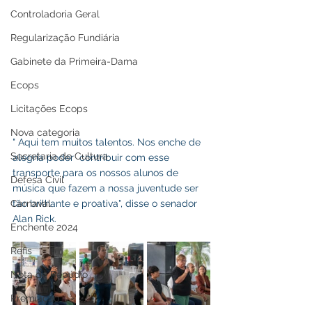
Controladoria Geral
Regularização Fundiária
Gabinete da Primeira-Dama
Ecops
Licitações Ecops
Nova categoria
" Aqui tem muitos talentos. Nos enche de 
Secretaria de Cultura
alegria poder  contribuir com esse 
transporte para os nossos alunos de 
Defesa Civil
música que fazem a nossa juventude ser 
Carnaval
tão brilhante e proativa", disse o senador 
Alan Rick.
Enchente 2024
Refis
Nota de Repúdio
Premiação