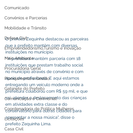
Comunicado
Convênios e Parcerias
Mobilidade e Trânsito
Defesa Civil
O prefeito Zequinha destacou as parceiras 
que a prefeito mantêm com diversas 
Empreendedorismo,Turismo e Inovação
instituições no município.
Meio Ambiente
" A prefeitura mantêm parceria com 18 
instituições que prestam trabalho social  
Procuradoria Geral
no município através de convênio e com 
apoio de profissionais. E aqui estamos 
Planejamento e Gestão
entregando um veículo moderno onde a 
Gabinete do Prefeito
prefeitura colaborou com R$ 59 mil, e que 
vai  atender o deslocamento das crianças 
Comunicação e Cerimonial
em atividades extra classe e do 
Coordenadoria de Politica Mulheres
conservatório para outras cidades para 
apresentar a nossa música", disse o 
Licitações
prefeito Zequinha Lima.
Casa Civil