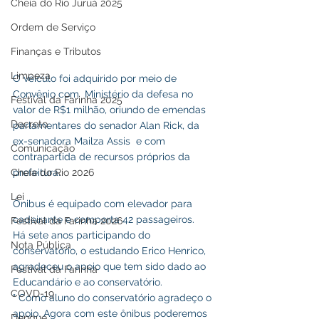
Cheia do Rio Juruá 2025
Ordem de Serviço
Finanças e Tributos
Limpeza
O veículo foi adquirido por meio de 
Convênio com  Ministério da defesa no 
Festival da Farinha 2025
valor de R$1 milhão, oriundo de emendas 
Decreto
parlamentares do senador Alan Rick, da  
ex-senadora Mailza Assis  e com 
Comunicação
contrapartida de recursos próprios da 
Cheia do Rio 2026
prefeitura.
Lei
Ônibus é equipado com elevador para 
cadeirante e comporta 42 passageiros.
Festival da Farinha 2026
Há sete anos participando do 
Nota Pública
conservatório, o estudando Erico Henrico, 
agradeceu o apoio que tem sido dado ao 
Festival da Farinha
Educandário e ao conservatório.
COVD-19
" Como aluno do conservatório agradeço o 
apoio. Agora com este ônibus poderemos 
Dengue