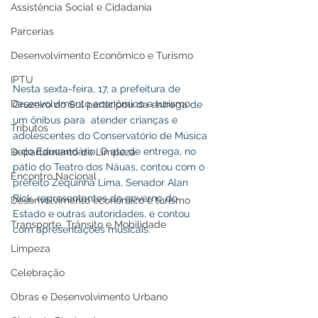
Assistência Social e Cidadania
Parcerias
Desenvolvimento Econômico e Turismo
IPTU
Nesta sexta-feira, 17, a prefeitura de 
Desenvolvimento econômico e turismo
Cruzeiro do Sul participou da entrega de 
um ônibus para  atender crianças e 
Tributos
adolescentes do Conservatório de Música 
e do Educandário. O ato de entrega, no 
Departamento de Limpeza
pátio do Teatro dos Náuas, contou com o 
Encontro Nacional
prefeito Zequinha Lima, Senador Alan 
Rick, representantes do governo do 
Desenvolvimento econômico e turismo
Estado e outras autoridades, e contou 
Transporte, Trânsito e Mobilidade
com apresentações musicais.
Limpeza
Celebração
Obras e Desenvolvimento Urbano