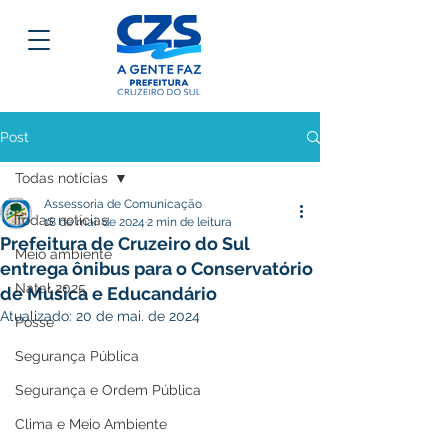
Post
Todas notícias
Assessoria de Comunicação
Todas notícias
18 de mai. de 2024
2 min de leitura
Prefeitura de Cruzeiro do Sul
Meio ambiente
entrega ônibus para o Conservatório
Natal 2025
de Música e Educandário
Atualizado:
20 de mai. de 2024
Posse
Segurança Pública
Segurança e Ordem Pública
Clima e Meio Ambiente