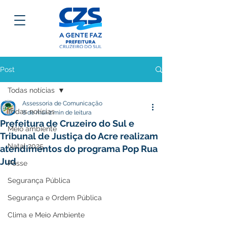
Post
Todas notícias
Assessoria de Comunicação
Todas notícias
8 de mai.
2 min de leitura
Prefeitura de Cruzeiro do Sul e
Meio ambiente
Tribunal de Justiça do Acre realizam
Natal 2025
atendimentos do programa Pop Rua
Jud
Posse
Segurança Pública
Segurança e Ordem Pública
Clima e Meio Ambiente