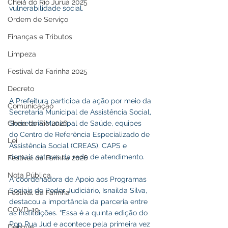
Cheia do Rio Juruá 2025
vulnerabilidade social.
Ordem de Serviço
Finanças e Tributos
Limpeza
Festival da Farinha 2025
Decreto
A Prefeitura participa da ação por meio da 
Comunicação
Secretaria Municipal de Assistência Social, 
Secretaria Municipal de Saúde, equipes 
Cheia do Rio 2026
do Centro de Referência Especializado de 
Lei
Assistência Social (CREAS), CAPS e 
demais setores da rede de atendimento.
Festival da Farinha 2026
Nota Pública
A coordenadora de Apoio aos Programas 
Sociais do Poder Judiciário, Isnailda Silva, 
Festival da Farinha
destacou a importância da parceria entre 
COVD-19
as instituições. “Essa é a quinta edição do 
Pop Rua Jud e acontece pela primeira vez 
Dengue