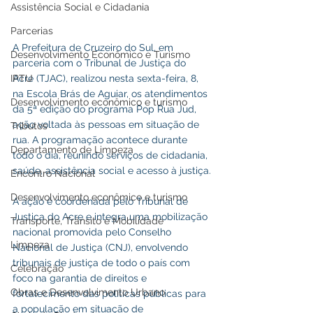
Assistência Social e Cidadania
Parcerias
A Prefeitura de Cruzeiro do Sul, em 
Desenvolvimento Econômico e Turismo
parceria com o Tribunal de Justiça do 
Acre (TJAC), realizou nesta sexta-feira, 8, 
IPTU
na Escola Brás de Aguiar, os atendimentos 
Desenvolvimento econômico e turismo
da 5ª edição do programa Pop Rua Jud, 
ação voltada às pessoas em situação de 
Tributos
rua. A programação acontece durante 
Departamento de Limpeza
todo o dia, reunindo serviços de cidadania, 
saúde, assistência social e acesso à justiça.
Encontro Nacional
Desenvolvimento econômico e turismo
A ação é coordenada pelo Tribunal de 
Justiça do Acre e integra uma mobilização 
Transporte, Trânsito e Mobilidade
nacional promovida pelo Conselho 
Limpeza
Nacional de Justiça (CNJ), envolvendo 
tribunais de justiça de todo o país com 
Celebração
foco na garantia de direitos e 
Obras e Desenvolvimento Urbano
fortalecimento das políticas públicas para 
a população em situação de 