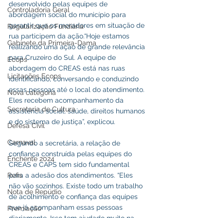
desenvolvido pelas equipes de 
Controladoria Geral
abordagem social do município para 
garantir que os moradores em situação de 
Regularização Fundiária
rua participem da ação.“Hoje estamos 
Gabinete da Primeira-Dama
realizando uma ação de grande relevância 
para Cruzeiro do Sul. A equipe de 
Ecops
abordagem do CREAS está nas ruas 
Licitações Ecops
identificando, conversando e conduzindo 
essas pessoas até o local do atendimento. 
Nova categoria
Eles recebem acompanhamento da 
Secretaria de Cultura
assistência social, saúde, direitos humanos 
e do sistema de justiça”, explicou.
Defesa Civil
Carnaval
Segundo a secretária, a relação de 
confiança construída pelas equipes do 
Enchente 2024
CREAS e CAPS tem sido fundamental 
para a adesão dos atendimentos. “Eles 
Refis
não vão sozinhos. Existe todo um trabalho 
Nota de Repúdio
de acolhimento e confiança das equipes 
que já acompanham essas pessoas 
Premiação
diariamente. Isso tem ajudado muito na 