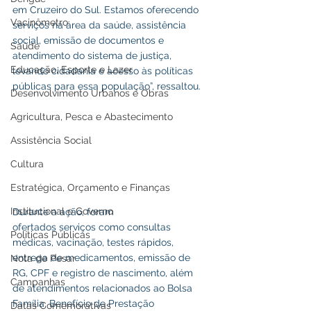
em Cruzeiro do Sul. Estamos oferecendo 
Vacinômetro
serviços na área da saúde, assistência 
social, emissão de documentos e 
Saúde
atendimento do sistema de justiça, 
Educação, Esporte e Lazer
levando cidadania e acesso às políticas 
públicas para essa população”, ressaltou.
Desenvolvimento Urbanos e Obras
Agricultura, Pesca e Abastecimento
Assistência Social
Cultura
Estratégica, Orçamento e Finanças
Institucional e Governo
Durante a ação, foram
ofertados serviços como consultas 
Políticas Públicas
médicas, vacinação, testes rápidos, 
entrega de medicamentos, emissão de 
Nota de Pesar
RG, CPF e registro de nascimento, além 
Campanhas
de atendimentos relacionados ao Bolsa 
Família, Benefício de Prestação 
Datas Comemorativas