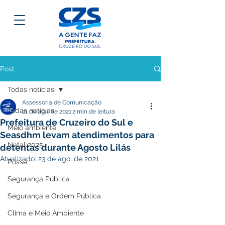
Post
Todas notícias
Assessoria de Comunicação
Todas notícias
21 de ago. de 2021
2 min de leitura
Prefeitura de Cruzeiro do Sul e
Meio ambiente
Seasdhm levam atendimentos para
Natal 2025
detentas durante Agosto Lilás
Atualizado:
23 de ago. de 2021
Posse
Segurança Pública
Segurança e Ordem Pública
Clima e Meio Ambiente