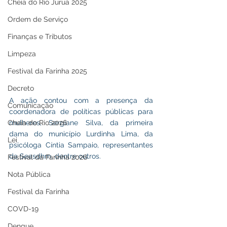
Cheia do Rio Juruá 2025
Ordem de Serviço
Finanças e Tributos
Limpeza
Festival da Farinha 2025
Decreto
A ação contou com a presença da 
Comunicação
coordenadora de políticas públicas para 
Cheia do Rio 2026
mulheres, Sergiane Silva, da primeira 
dama do município Lurdinha Lima, da 
Lei
psicóloga Cíntia Sampaio, representantes 
da Seasdhm, dentre outros.
Festival da Farinha 2026
Nota Pública
Festival da Farinha
COVD-19
Dengue