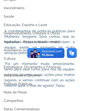
Vacinômetro
Saúde
Educação, Esporte e Lazer
A coordenadora de políticas públicas para 
Desenvolvimento Urbanos e Obras
Mulheres, Sergiane Silva contou que as 
Agricultura, Pesca e Abastecimento
mulheres recepcionaram muito bem a 
equipe, sendo um momento de muita 
Assistência Social
emoção entre todos. 
Cultura
“Foi um momento muito emocionante, 
Estratégica, Orçamento e Finanças
tanto para elas como para nós da equipe, 
estamos levando essas ações para muitos 
Institucional e Governo
lugares, e vamos continuar com as ações 
Políticas Públicas
mesmo após o mês de agosto”, falou. 
Nota de Pesar
Campanhas
Datas Comemorativas