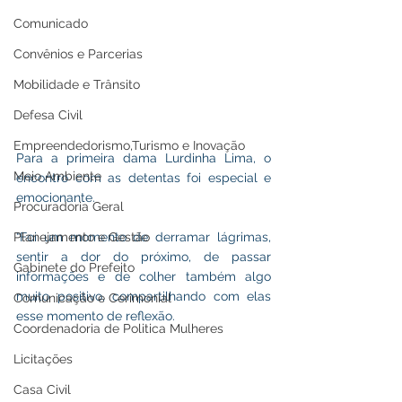
Comunicado
Convênios e Parcerias
Mobilidade e Trânsito
Defesa Civil
Empreendedorismo,Turismo e Inovação
Para a primeira dama Lurdinha Lima, o 
Meio Ambiente
encontro com as detentas foi especial e 
emocionante. 
Procuradoria Geral
Planejamento e Gestão
“Foi um momento de derramar lágrimas, 
sentir a dor do próximo, de passar 
Gabinete do Prefeito
informações e de colher também algo 
muito positivo, compartilhando com elas 
Comunicação e Cerimonial
esse momento de reflexão.  
Coordenadoria de Politica Mulheres
Licitações
Casa Civil