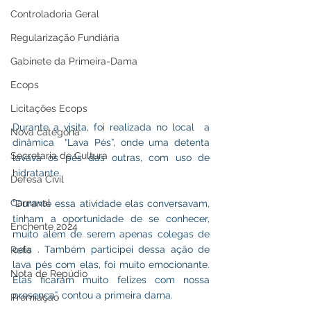
Controladoria Geral
Regularização Fundiária
Gabinete da Primeira-Dama
Ecops
Licitações Ecops
Durante a visita, foi realizada no local  a 
Nova categoria
dinâmica  “Lava Pés”, onde uma detenta 
Secretaria de Cultura
lavava os pés das outras, com uso de 
hidratante. 
Defesa Civil
Carnaval
“Durante essa atividade elas conversavam, 
tinham a oportunidade de se conhecer, 
Enchente 2024
muito além de serem apenas colegas de 
cela . Também participei dessa ação de 
Refis
lava pés com elas, foi muito emocionante. 
Nota de Repúdio
Elas ficaram muito felizes com nossa 
presença”, contou a primeira dama. 
Premiação