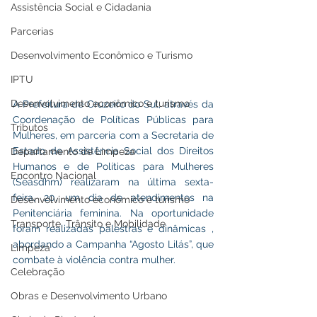
Assistência Social e Cidadania
Parcerias
Desenvolvimento Econômico e Turismo
IPTU
Desenvolvimento econômico e turismo
A Prefeitura de Cruzeiro do Sul, através da 
Coordenação de Políticas Públicas para 
Tributos
Mulheres, em parceria com a Secretaria de 
Estado de Assistência Social dos Direitos 
Departamento de Limpeza
Humanos e de Políticas para Mulheres 
Encontro Nacional
(Seasdhm) realizaram na última sexta-
feira, 20, um dia de atendimentos na 
Desenvolvimento econômico e turismo
Penitenciária feminina. Na oportunidade 
Transporte, Trânsito e Mobilidade
foram realizadas palestras e dinâmicas , 
abordando a Campanha “Agosto Lilás”, que 
Limpeza
combate à violência contra mulher. 
Celebração
Obras e Desenvolvimento Urbano