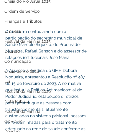
Cheia do Rio Juruá 2025
Ordem de Serviço
Finanças e Tributos
Limpeza
O encontro contou ainda com a 
participação do secretário municipal de 
Festival da Farinha 2025
Saúde Marcelo Siqueira, do Procurador 
Municipal Rafael Sanson e do assessor de 
Decreto
relações institucionais José Maria. 
Comunicação
A Assessora Jurídica do GMF, Débora 
Cheia do Rio 2026
Nogueira, apresentou a Resolução nº 487, 
Lei
de 15 de fevereiro de 2023. A normativa 
que institui a Política Antimanicomial do 
Festival da Farinha 2026
Poder Judiciário, estabelece diretrizes 
Nota Pública
para garantir que as pessoas com 
transtornos mentais, atualmente 
Festival da Farinha
custodiadas no sistema prisional, possam 
COVD-19
ser encaminhadas para o tratamento 
adequado na rede de saúde conforme as 
Dengue