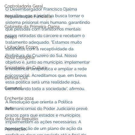
Controladoria Geral
O Desembargador Francisco Djalma 
ressaltou que a iniciativa busca tornar o 
Regularização Fundiária
sistema prisional mais humano, garantindo 
Gabinete da Primeira-Dama
que pessoas com transtornos mentais 
sejam retiradas do cárcere e recebam o 
Ecops
tratamento adequado. “Estamos muito 
Licitações Ecops
satisfeitos com a receptividade da 
Prefeitura de Cruzeiro do Sul. Nosso 
Nova categoria
objetivo é, junto ao município, implementar 
Secretaria de Cultura
a residência terapêutica e ampliar a rede 
psicossocial. Acreditamos que, em breve, 
Defesa Civil
essa política será uma realidade aqui, 
Carnaval
beneficiando toda a sociedade”, afirmou.
Enchente 2024
A Resolução que orienta a Política 
Refis
Antimanicomial do Poder Judiciário prevê 
prazos para que estados e municípios 
Nota de Repúdio
implementem as ações necessárias. A 
apresentação de um plano de ação da 
Premiação