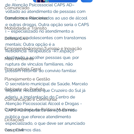
de Atenção Psicossocial CAPS AD– 
Comunicado
voltado ao atendimento de pessoas com 
Convênios e Parcerias
transtornos relacionados ao uso de álcool 
e outras drogas. Outra opção seria o CAPS 
Mobilidade e Trânsito
i – especializado no atendimento a 
crianças e adolescentes com transtornos 
Defesa Civil
mentais; Outra opção é a 
Empreendedorismo,Turismo e Inovação
Residência Terapêutica -RT,espaço 
destinado a acolher pessoas que, por 
Meio Ambiente
ruptura de vínculos familiares, não 
Procuradoria Geral
possam retornar ao convívio familiar.
Planejamento e Gestão
O secretário municipal de Saúde, Marcelo 
Gabinete do Prefeito
Siqueira, ressaltou que Cruzeiro do Sul já 
aderiu  a implantação do Centro de 
Comunicação e Cerimonial
Atenção Psicossocial Álcool e Drogas -
Coordenadoria de Politica Mulheres
CAPS AD,importante serviço da rede 
pública que oferece atendimento 
Licitações
especializado, o que deve ser anunciado 
Casa Civil
nos próximos dias. 