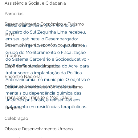
Assistência Social e Cidadania
Parcerias
Desenvolvimento Econômico e Turismo
Nesta quinta-feira, 5, o Prefeito de 
Cruzeiro do Sul,Zequinha Lima recebeu, 
IPTU
em seu gabinete, o Desembargador 
Desenvolvimento econômico e turismo
Francisco Djalma da Silva, supervisor do 
Grupo de Monitoramento e Fiscalização 
Tributos
do Sistema Carcerário e Socioeducativo -
GMF do Tribunal de Justiça do Acre, para 
Departamento de Limpeza
tratar sobre a implantação da Política 
Encontro Nacional
Antimanicomial no município. O objetivo é 
retirar as pessoas com transtornos 
Desenvolvimento econômico e turismo
mentais ou dependência química das 
Transporte, Trânsito e Mobilidade
unidades prisionais, e reinseri-las em 
tratamento em residências terapêuticas.
Limpeza
Celebração
Obras e Desenvolvimento Urbano