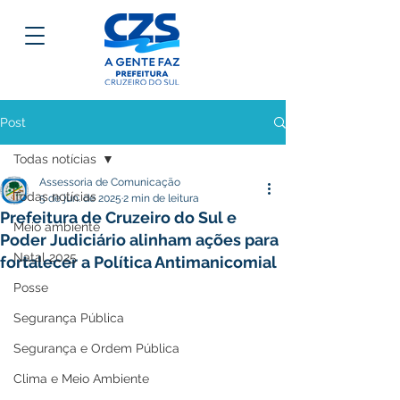
Post
Todas notícias
Assessoria de Comunicação
Todas notícias
5 de jun. de 2025
2 min de leitura
Prefeitura de Cruzeiro do Sul e
Meio ambiente
Poder Judiciário alinham ações para
Natal 2025
fortalecer a Política Antimanicomial
Posse
Segurança Pública
Segurança e Ordem Pública
Clima e Meio Ambiente