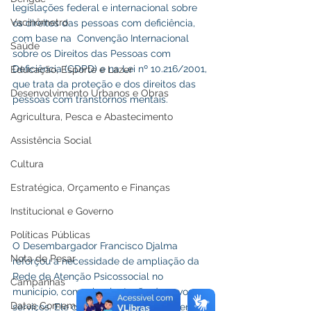
legislações federal e internacional sobre 
Vacinômetro
os direitos das pessoas com deficiência, 
com base na  Convenção Internacional 
Saúde
sobre os Direitos das Pessoas com 
Deficiência (CDPD) e na Lei nº 10.216/2001, 
Educação, Esporte e Lazer
que trata da proteção e dos direitos das 
Desenvolvimento Urbanos e Obras
pessoas com transtornos mentais.
Agricultura, Pesca e Abastecimento
Assistência Social
Cultura
Estratégica, Orçamento e Finanças
Institucional e Governo
Políticas Públicas
O Desembargador Francisco Djalma 
Nota de Pesar
reforçou a necessidade de ampliação da 
Rede de Atenção Psicossocial no 
Campanhas
município, com a implantação de novos 
Datas Comemorativas
serviços. Ele citou serviços como o Centro 