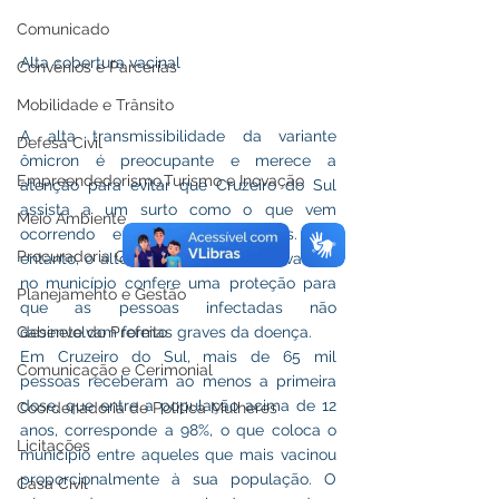
Comunicado
Alta cobertura vacinal
Convênios e Parcerias
Mobilidade e Trânsito
A alta transmissibilidade da variante 
Defesa Civil
ômicron é preocupante e merece a 
Empreendedorismo,Turismo e Inovação
atenção para evitar que Cruzeiro do Sul 
assista a um surto como o que vem 
Meio Ambiente
ocorrendo em outros munícipios. No 
Procuradoria Geral
entanto, o alto índice de cobertura vacinal 
no município confere uma proteção para 
Planejamento e Gestão
que as pessoas infectadas não 
Gabinete do Prefeito
desenvolvam formas graves da doença.  
Em Cruzeiro do Sul, mais de 65 mil 
Comunicação e Cerimonial
pessoas receberam ao menos a primeira 
dose, que entre a população acima de 12 
Coordenadoria de Politica Mulheres
anos, corresponde a 98%, o que coloca o 
Licitações
município entre aqueles que mais vacinou 
proporcionalmente à sua população. O 
Casa Civil