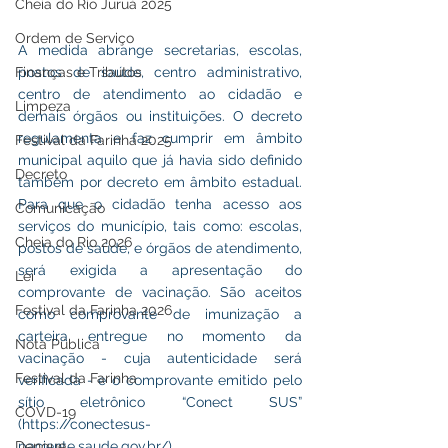
Cheia do Rio Juruá 2025
Ordem de Serviço
A medida abrange secretarias, escolas, 
Finanças e Tributos
postos de saúde, centro administrativo, 
centro de atendimento ao cidadão e 
Limpeza
demais órgãos ou instituições. O decreto 
regulamenta e faz cumprir em âmbito 
Festival da Farinha 2025
municipal aquilo que já havia sido definido 
Decreto
também por decreto em âmbito estadual.  
Para que o cidadão tenha acesso aos 
Comunicação
serviços do município, tais como: escolas, 
Cheia do Rio 2026
postos de saúde, e órgãos de atendimento, 
será exigida a apresentação do 
Lei
comprovante de vacinação. São aceitos 
Festival da Farinha 2026
como comprovante de imunização a 
carteira entregue no momento da 
Nota Pública
vacinação - cuja autenticidade será 
Festival da Farinha
verificada - e o comprovante emitido pelo 
sítio eletrônico “Conect SUS” 
COVD-19
(https://conectesus-
Dengue
paciente.saude.gov.br/).