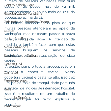
número de pessoas vacinadas com duas 
Controladoria Geral
doses é de pouco mais de 52 mil, 
correspondendo a pouco mais de 81% da 
Regularização Fundiária
população acima de 12.
Gabinete da Primeira-Dama
Os índices fornecem uma pista de que 
muitas pessoas atenderam ao apelo da 
Ecops
vacinação, mas deixaram passar o prazo 
Licitações Ecops
para a segunda dose. A intenção da 
medida é também fazer com que estas 
Nova categoria
pessoas busquem os serviços de 
Secretaria de Cultura
vacinação para a atualização do ciclo 
vacinal.
Defesa Civil
“A gestão sempre teve a preocupação em 
relação à cobertura vacinal. Nossa 
Carnaval
cobertura vacinal é bastante alta, isso traz 
Enchente 2024
um pouco mais de tranquilidade para nós 
e reflete nos índices de internação hospital. 
Refis
Isso é o resultado de um trabalho de 
Nota de Repúdio
vacinação que foi feito”, explicou a 
secretária.
Premiação