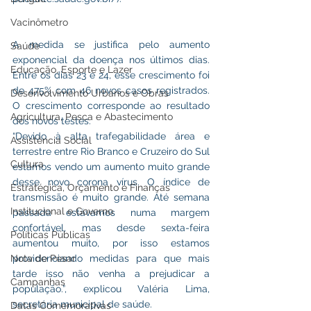
Vacinômetro
A medida se justifica pelo aumento 
Saúde
exponencial da doença nos últimos dias. 
Educação, Esporte e Lazer
Entre os dias 23 e 24, esse crescimento foi 
de 475% com 46 novos casos registrados. 
Desenvolvimento Urbanos e Obras
O crescimento corresponde ao resultado 
Agricultura, Pesca e Abastecimento
dos novos testes. 
“Devido à alta trafegabilidade área e 
Assistência Social
terrestre entre Rio Branco e Cruzeiro do Sul 
Cultura
estamos vendo um aumento muito grande 
desse novo corona vírus. O índice de 
Estratégica, Orçamento e Finanças
transmissão é muito grande. Até semana 
Institucional e Governo
passada estávamos numa margem 
confortável, mas desde sexta-feira 
Políticas Públicas
aumentou muito, por isso estamos 
Nota de Pesar
providenciando medidas para que mais 
tarde isso não venha a prejudicar a 
Campanhas
população.”, explicou Valéria Lima, 
secretária municipal de saúde. 
Datas Comemorativas