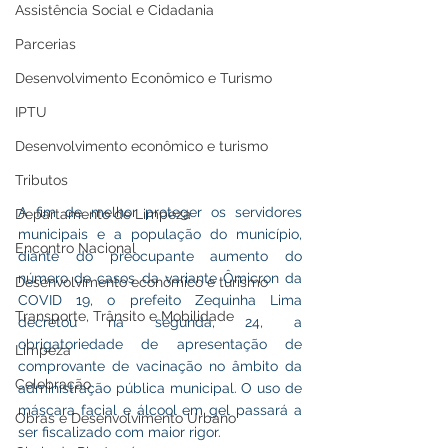
Assistência Social e Cidadania
Parcerias
Desenvolvimento Econômico e Turismo
IPTU
Desenvolvimento econômico e turismo
Tributos
A fim de melhor proteger os servidores 
Departamento de Limpeza
municipais e a população do município, 
Encontro Nacional
diante do preocupante aumento do 
número de casos da variante Ômicron da 
Desenvolvimento econômico e turismo
COVID 19, o prefeito Zequinha Lima 
Transporte, Trânsito e Mobilidade
decretou na segunda, 24, a 
obrigatoriedade de apresentação de 
Limpeza
comprovante de vacinação no âmbito da 
Celebração
administração pública municipal. O uso de 
máscara facial e álcool em gel passará a 
Obras e Desenvolvimento Urbano
ser fiscalizado com maior rigor.