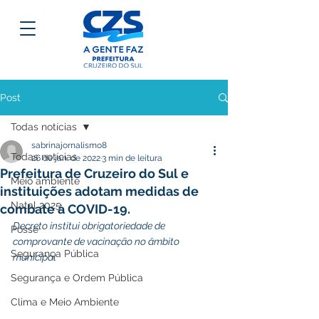
Post
Todas notícias
sabrinajornalismo8
Todas notícias
26 de jan. de 2022
3 min de leitura
Prefeitura de Cruzeiro do Sul e
Meio ambiente
instituições adotam medidas de
Natal 2025
combate à COVID-19.
Decreto institui obrigatoriedade de 
Posse
comprovante de vacinação no âmbito 
Segurança Pública
municipal
Segurança e Ordem Pública
Clima e Meio Ambiente