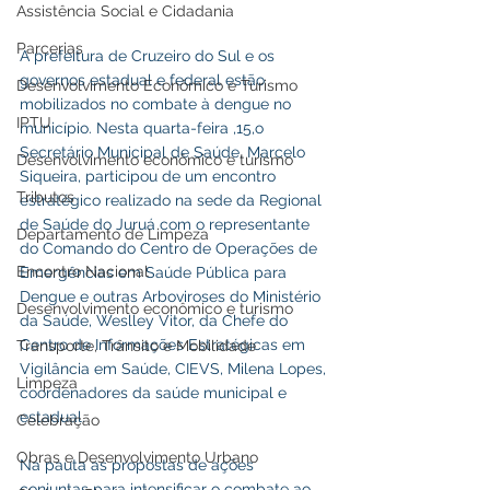
Assistência Social e Cidadania
Parcerias
A prefeitura de Cruzeiro do Sul e os  
governos estadual e federal estão 
Desenvolvimento Econômico e Turismo
mobilizados no combate à dengue no 
IPTU
município. Nesta quarta-feira ,15,o 
Secretário Municipal de Saúde, Marcelo 
Desenvolvimento econômico e turismo
Siqueira, participou de um encontro 
Tributos
estratégico realizado na sede da Regional 
de Saúde do Juruá com o representante 
Departamento de Limpeza
do Comando do Centro de Operações de 
Encontro Nacional
Emergências em Saúde Pública para 
Dengue e outras Arboviroses do Ministério 
Desenvolvimento econômico e turismo
da Saúde, Weslley Vitor, da Chefe do 
Centro de Informações Estratégicas em 
Transporte, Trânsito e Mobilidade
Vigilância em Saúde, CIEVS, Milena Lopes, 
Limpeza
coordenadores da saúde municipal e 
estadual.
Celebração
Obras e Desenvolvimento Urbano
Na pauta as propostas de ações 
conjuntas para intensificar o combate ao 