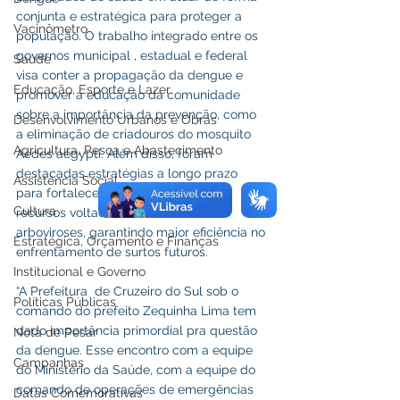
conjunta e estratégica para proteger a 
Vacinômetro
população. O trabalho integrado entre os 
governos municipal , estadual e federal 
Saúde
visa conter a propagação da dengue e  
Educação, Esporte e Lazer
promover a educação da comunidade 
sobre a importância da prevenção, como 
Desenvolvimento Urbanos e Obras
a eliminação de criadouros do mosquito 
Agricultura, Pesca e Abastecimento
Aedes aegypti. Além disso, foram 
destacadas estratégias a longo prazo 
Assistência Social
para fortalecer a infraestrutura e os 
Cultura
recursos voltados ao combate a 
arboviroses, garantindo maior eficiência no 
Estratégica, Orçamento e Finanças
enfrentamento de surtos futuros.
Institucional e Governo
“A Prefeitura  de Cruzeiro do Sul sob o 
Políticas Públicas
comando do prefeito Zequinha Lima tem 
dado importância primordial pra questão 
Nota de Pesar
da dengue. Esse encontro com a equipe 
Campanhas
do Ministério da Saúde, com a equipe do 
comando de operações de emergências 
Datas Comemorativas