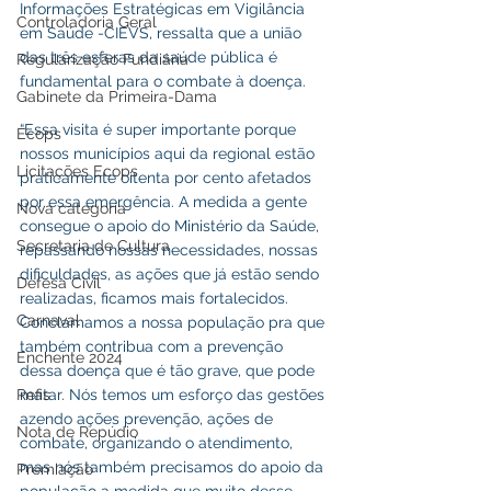
Informações Estratégicas em Vigilância 
Controladoria Geral
em Saúde -CIEVS, ressalta que a união 
das três esferas da saúde pública é 
Regularização Fundiária
fundamental para o combate à doença.
Gabinete da Primeira-Dama
“Essa visita é super importante porque 
Ecops
nossos municípios aqui da regional estão 
Licitações Ecops
praticamente oitenta por cento afetados 
por essa emergência. A medida a gente 
Nova categoria
consegue o apoio do Ministério da Saúde, 
Secretaria de Cultura
repassando nossas necessidades, nossas 
dificuldades, as ações que já estão sendo 
Defesa Civil
realizadas, ficamos mais fortalecidos. 
Carnaval
Conclamamos a nossa população pra que 
também contribua com a prevenção 
Enchente 2024
dessa doença que é tão grave, que pode 
Refis
matar. Nós temos um esforço das gestões 
azendo ações prevenção, ações de 
Nota de Repúdio
combate, organizando o atendimento, 
mas nós também precisamos do apoio da 
Premiação