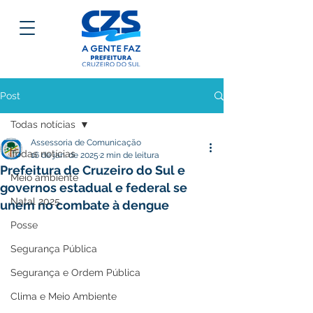
Post
Todas notícias
Assessoria de Comunicação
Todas notícias
16 de jan. de 2025
2 min de leitura
Prefeitura de Cruzeiro do Sul e
Meio ambiente
governos estadual e federal se
Natal 2025
unem no combate à dengue
Posse
Segurança Pública
Segurança e Ordem Pública
Clima e Meio Ambiente