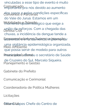
vinculadas a esse tipo de evento é muito 
Comunicado
importante pra nós devido ao aumento 
dos casos e pelas condições específicas 
Convênios e Parcerias
do Vale do Juruá. Estamos em um 
Mobilidade e Trânsito
momento epidemiológico que exige a 
união de esforços. Com a chegada das 
Defesa Civil
chuvas, a incidência da dengue tende a 
Empreendedorismo,Turismo e Inovação
aumentar, e é fundamental implementar 
uma vigilância epidemiológica organizada, 
Meio Ambiente
que possa servir de modelo para outros 
Procuradoria Geral
municípios”, afirmou o secretário de Saúde 
de Cruzeiro do Sul, Marcelo Siqueira.
Planejamento e Gestão
Gabinete do Prefeito
Comunicação e Cerimonial
Coordenadoria de Politica Mulheres
Licitações
Casa Civil
Milena Lopes Chefe do Centro de 