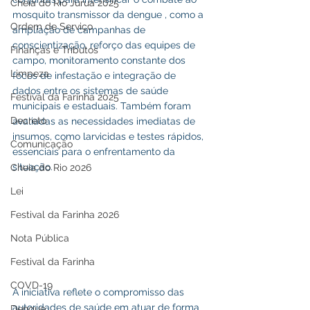
Cheia do Rio Juruá 2025
mosquito transmissor da dengue , como a 
Ordem de Serviço
ampliação de campanhas de 
conscientização, reforço das equipes de 
Finanças e Tributos
campo, monitoramento constante dos 
Limpeza
focos de infestação e integração de 
dados entre os sistemas de saúde 
Festival da Farinha 2025
municipais e estaduais. Também foram 
Decreto
avaliadas as necessidades imediatas de 
insumos, como larvicidas e testes rápidos, 
Comunicação
essenciais para o enfrentamento da 
situação.
Cheia do Rio 2026
Lei
Festival da Farinha 2026
Nota Pública
Festival da Farinha
COVD-19
A iniciativa reflete o compromisso das 
autoridades de saúde em atuar de forma 
Dengue