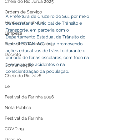
Cheia do Rio Juruá 2025
Ordem de Serviço
A Prefeitura de Cruzeiro do Sul, por meio 
Finanças e Tributos
da Secretaria Municipal de Trânsito e 
Transporte, em parceria com o 
Limpeza
Departamento Estadual de Trânsito do 
Acre (DETRAN-AC), está promovendo 
Festival da Farinha 2025
ações educativas de trânsito durante o 
Decreto
período de férias escolares, com foco na 
prevenção de acidentes e na 
Comunicação
conscientização da população.
Cheia do Rio 2026
Lei
Festival da Farinha 2026
Nota Pública
Festival da Farinha
COVD-19
Dengue