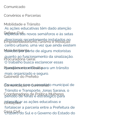
Comunicado
Convênios e Parcerias
Mobilidade e Trânsito
As ações educativas têm dado atenção 
Defesa Civil
especial aos novos semáforos e às setas 
direcionais recentemente instalados no 
Empreendedorismo,Turismo e Inovação
centro urbano, uma vez que ainda existem 
Meio Ambiente
dúvidas por parte de alguns motoristas 
quanto ao funcionamento da sinalização. 
Procuradoria Geral
O trabalho busca esclarecer essas 
questões e contribuir para um trânsito 
Planejamento e Gestão
mais organizado e seguro.
Gabinete do Prefeito
De acordo com o secretário municipal de 
Comunicação e Cerimonial
Trânsito e Transporte, Jonas Saraiva, o 
Coordenadoria de Politica Mulheres
período de férias é estratégico para 
intensificar as ações educativas e 
Licitações
fortalecer a parceria entre a Prefeitura de 
Casa Civil
Cruzeiro do Sul e o Governo do Estado do 