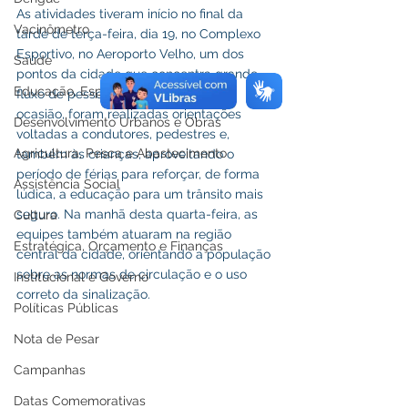
As atividades tiveram início no final da 
Vacinômetro
tarde de terça-feira, dia 19, no Complexo 
Esportivo, no Aeroporto Velho, um dos 
Saúde
pontos da cidade que concentra grande 
Educação, Esporte e Lazer
fluxo de pessoas nesse horário. Na 
ocasião, foram realizadas orientações 
Desenvolvimento Urbanos e Obras
voltadas a condutores, pedestres e, 
Agricultura, Pesca e Abastecimento
também às crianças, aproveitando o 
período de férias para reforçar, de forma 
Assistência Social
lúdica, a educação para um trânsito mais 
seguro. Na manhã desta quarta-feira, as 
Cultura
equipes também atuaram na região 
Estratégica, Orçamento e Finanças
central da cidade, orientando a população 
sobre as normas de circulação e o uso 
Institucional e Governo
correto da sinalização.
Políticas Públicas
Nota de Pesar
Campanhas
Datas Comemorativas