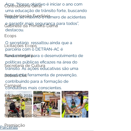
Acre. “Nosso objetivo é iniciar o ano com 
Controladoria Geral
uma educação de trânsito forte, buscando 
Regularização Fundiária
reduzir ao máximo o número de acidentes 
e garantir mais segurança para todos”, 
Gabinete da Primeira-Dama
destacou.
Ecops
O secretário  ressaltou ainda que a 
Licitações Ecops
parceria com o DETRAN-AC é 
fundamental para o desenvolvimento de 
Nova categoria
políticas públicas eficazes na área do 
Secretaria de Cultura
trânsito. As ações educativas são uma 
importante ferramenta de prevenção, 
Defesa Civil
contribuindo para a formação de 
Carnaval
condutores mais conscientes.
Enchente 2024
Refis
Nota de Repúdio
Premiação
Parcerias