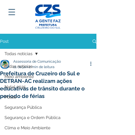
Post
Todas notícias
Assessoria de Comunicação
Todas notícias
21 de jan.
2 min de leitura
Prefeitura de Cruzeiro do Sul e
Meio ambiente
DETRAN-AC realizam ações
Natal 2025
educativas de trânsito durante o
período de férias
Posse
Segurança Pública
Segurança e Ordem Pública
Clima e Meio Ambiente