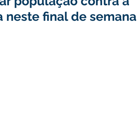
nar população contra a
a neste final de semana
turismo
Transporte, Trânsito e Mobilidade
Limpeza
no
Cheia do Rio Juruá 2025
Ordem de Serviço
Fina
a 2025
Decreto
Comunicação
Cheia do Rio 2026
ta Pública