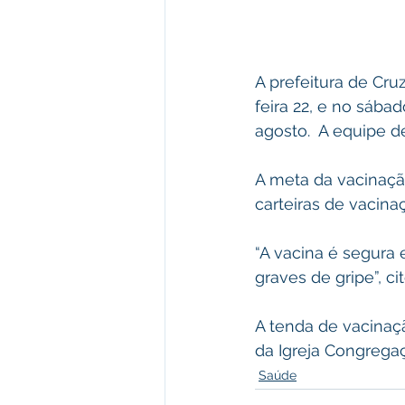
A prefeitura de Cru
feira 22, e no sábad
agosto.  A equipe d
A meta da vacinação
carteiras de vacina
“A vacina é segura 
graves de gripe”, c
A tenda de vacinaçã
da Igreja Congregaç
Saúde