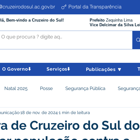
cruzeirodosul.ac.gov.br
Portal da Transparência
lá, Bem-vindo a Cruzeiro do Sul!
Prefeito
Zequinha Lima
Vice Delcimar da Silva Le
O Governo⬇️
Serviços⬇️
Publicações 🔽
Natal 2025
Posse
Segurança Pública
Segurança
municação
18 de nov. de 2024
1 min de leitura
istência Social e Cidadania
Parcerias
Desenvolvimento
ra de Cruzeiro do Sul do
nômico e turismo
Tributos
Departamento de Limpeza