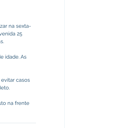
izar na sexta-
Avenida 25 
s.
e idade. As 
evitar casos 
Neto.
to na frente 