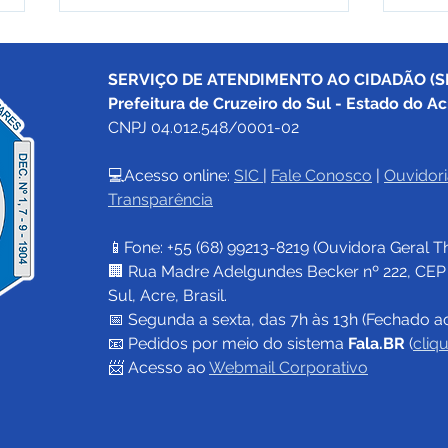
SERVIÇO DE ATENDIMENTO AO CIDADÃO (SI
Prefeitura de Cruzeiro do Sul - Estado do Ac
CNPJ 04.012.548/0001-02
💻Acesso online: 
SIC 
| 
Fale Conosco
 | 
Ouvidori
Transparência
Prefeitura de Cruzeiro do
Pref
Sul reforça vacinação e
Sul 
📱Fone: +55 (68) 
99213-8219
 (Ouvidora Geral 
T
segue com a Campanha
esse
Nacional de Multivacinação
facu
🏢 Rua Madre Adelgundes Becker nº 222, CEP 69
feir
Sul, Acre, Brasil.
📅 Segunda a sexta, das 7h às 13h (Fechado a
📧 
Pedidos por meio do sistema 
Fala.BR
 (
cliq
📨 Acesso ao 
Webmail Corporativo