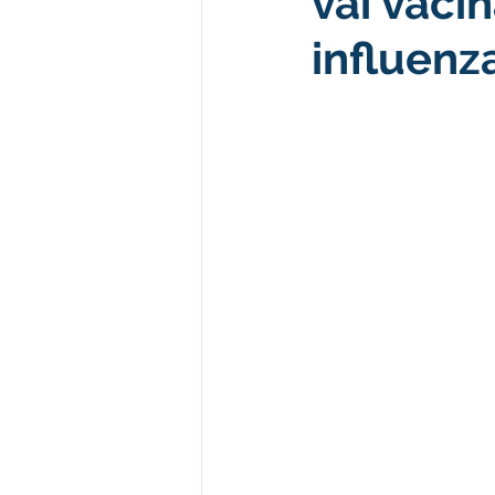
vai vaci
influenz
Desenvolvimento econômico e 
Obras e Desenvolvimento Urba
Limpeza
Festival da Farinh
Festival da Farinha 2026
No