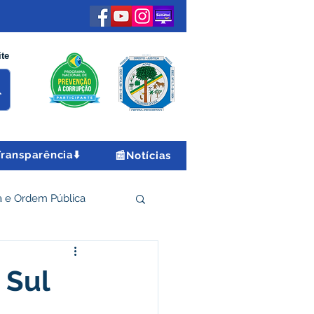
ite
Transparência⬇️
📰Notícias
 e Ordem Pública
 Econômico e Turismo
 Sul
Encontro Nacional