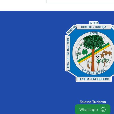
Prefeitura de Cruzeiro do
Sul mantém atendimento
em unidades de saúde
durante o ponto facultativo
desta sexta-feira
Fale no Turismo
Whatsapp