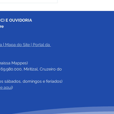
C) E OUVIDORIA
re
a
|
Mapa do Site
 | 
Portal da 
eitura de Cruzeiro do
manterá serviços
haissa Mappes)
nciais durante o ponto
ltativo desta sexta-
.980.000, Miritizal, Cruzeiro do 
a
os sábados, domingos e feriados)
ue aqui
)