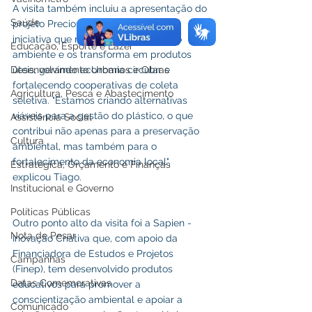
A visita também incluiu a apresentação do 
Saúde
projeto Precious Plastic-Acre, uma 
iniciativa que retira plásticos do meio 
Educação, Esporte e Lazer
ambiente e os transforma em produtos 
Desenvolvimento Urbanos e Obras
úteis, gerando economia circular e 
fortalecendo cooperativas de coleta 
Agricultura, Pesca e Abastecimento
seletiva. "Estamos criando alternativas 
viáveis para a gestão do plástico, o que 
Assistência Social
contribui não apenas para a preservação 
Cultura
ambiental, mas também para o 
fortalecimento da economia local", 
Estratégica, Orçamento e Finanças
explicou Tiago. 
Institucional e Governo
Políticas Públicas
Outro ponto alto da visita foi a Sapien - 
Nota de Pesar
Inovação Criativa que, com apoio da 
Financiadora de Estudos e Projetos 
Campanhas
(Finep), tem desenvolvido produtos 
Datas Comemorativas
educativos para promover a 
conscientização ambiental e apoiar a 
Comunicado