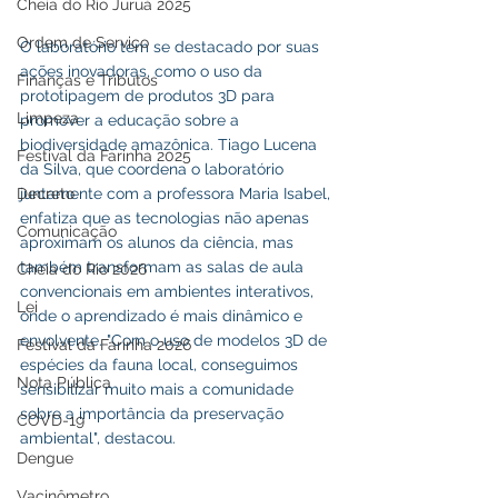
Cheia do Rio Juruá 2025
Ordem de Serviço
O laboratório tem se destacado por suas 
ações inovadoras, como o uso da 
Finanças e Tributos
prototipagem de produtos 3D para 
Limpeza
promover a educação sobre a 
biodiversidade amazônica. Tiago Lucena 
Festival da Farinha 2025
da Silva, que coordena o laboratório 
Decreto
juntamente com a professora Maria Isabel, 
enfatiza que as tecnologias não apenas 
Comunicação
aproximam os alunos da ciência, mas 
também transformam as salas de aula 
Cheia do Rio 2026
convencionais em ambientes interativos, 
Lei
onde o aprendizado é mais dinâmico e 
envolvente. "Com o uso de modelos 3D de 
Festival da Farinha 2026
espécies da fauna local, conseguimos 
Nota Pública
sensibilizar muito mais a comunidade 
sobre a importância da preservação 
COVD-19
ambiental", destacou.
Dengue
Vacinômetro