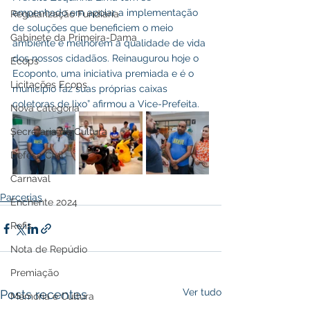
empenhado em apoiar a implementação 
Regularização Fundiária
de soluções que beneficiem o meio 
Gabinete da Primeira-Dama
ambiente e melhorem a qualidade de vida 
dos nossos cidadãos. Reinaugurou hoje o  
Ecops
Ecoponto, uma iniciativa premiada e é o 
Licitações Ecops
município faz suas próprias caixas 
coletoras de lixo” afirmou a Vice-Prefeita.
Nova categoria
Secretaria de Cultura
Defesa Civil
Carnaval
Parcerias
Enchente 2024
Refis
Nota de Repúdio
Premiação
Ver tudo
Posts recentes
Memória e Cultura