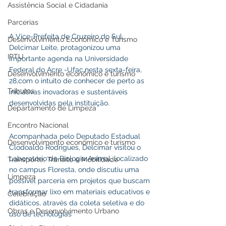
Assistência Social e Cidadania
Parcerias
A Vice-Prefeita de Cruzeiro do Sul, 
Desenvolvimento Econômico e Turismo
Delcimar Leite, protagonizou uma 
IPTU
importante agenda na Universidade 
Federal do Acre -Ufac,nesta sexta-feira, 
Desenvolvimento econômico e turismo
28,com o intuito de conhecer de perto as 
Tributos
iniciativas inovadoras e sustentáveis 
desenvolvidas pela instituição. 
Departamento de Limpeza
Encontro Nacional
Acompanhada pelo Deputado Estadual 
Desenvolvimento econômico e turismo
Clodoaldo Rodrigues, Delcimar visitou o 
Laboratório de Biologia Animal, localizado 
Transporte, Trânsito e Mobilidade
no campus Floresta, onde discutiu uma 
Limpeza
possível parceria em projetos que buscam 
transformar lixo em materiais educativos e 
Celebração
didáticos, através da coleta seletiva e do 
Obras e Desenvolvimento Urbano
uso de tecnologias