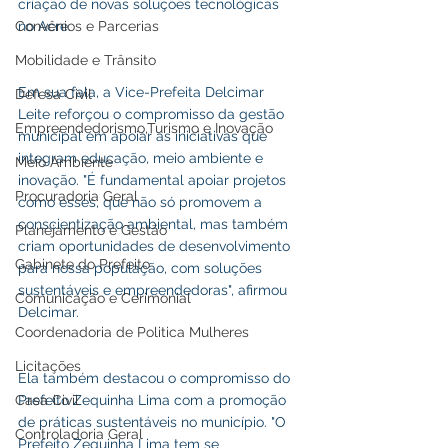
criação de novas soluções tecnológicas 
Convênios e Parcerias
no Acre.
Mobilidade e Trânsito
Em sua fala, a Vice-Prefeita Delcimar 
Defesa Civil
Leite reforçou o compromisso da gestão 
Empreendedorismo,Turismo e Inovação
municipal em apoiar as iniciativas que 
integram educação, meio ambiente e 
Meio Ambiente
inovação. "É fundamental apoiar projetos 
Procuradoria Geral
como esses, que não só promovem a 
conscientização ambiental, mas também 
Planejamento e Gestão
criam oportunidades de desenvolvimento 
Gabinete do Prefeito
para nossa população, com soluções 
sustentáveis e empreendedoras", afirmou 
Comunicação e Cerimonial
Delcimar.
Coordenadoria de Politica Mulheres
Licitações
Ela também destacou o compromisso do 
Casa Civil
Prefeito Zequinha Lima com a promoção 
de práticas sustentáveis no município. "O 
Controladoria Geral
Prefeito Zequinha Lima tem se 