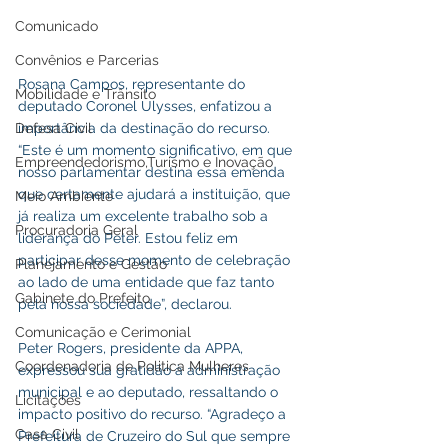
Comunicado
Convênios e Parcerias
Rosana Campos, representante do 
Mobilidade e Trânsito
deputado Coronel Ulysses, enfatizou a 
importância da destinação do recurso. 
Defesa Civil
“Este é um momento significativo, em que 
Empreendedorismo,Turismo e Inovação
nosso parlamentar destina essa emenda 
que certamente ajudará a instituição, que 
Meio Ambiente
já realiza um excelente trabalho sob a 
Procuradoria Geral
liderança do Peter. Estou feliz em 
participar desse momento de celebração 
Planejamento e Gestão
ao lado de uma entidade que faz tanto 
Gabinete do Prefeito
pela nossa sociedade”, declarou.
Comunicação e Cerimonial
Peter Rogers, presidente da APPA, 
Coordenadoria de Politica Mulheres
expressou sua gratidão à administração 
municipal e ao deputado, ressaltando o 
Licitações
impacto positivo do recurso. “Agradeço a 
Casa Civil
Prefeitura de Cruzeiro do Sul que sempre 