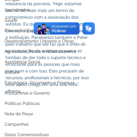
relevância da parceria. “Hoje, estamos 
Vacinômetro
assinando mais mais um termo de 
compromisso com a associação dos 
Saúde
autistas. Eu quero destacar o deputado 
Coronel Ulysses, que destinou esta verba 
Educação, Esporte e Lazer
à instituição. Parabenizo também o Peter 
Desenvolvimento Urbanos e Obras
pelo trabalho que ele faz que é lindo ali 
na associação de receber os pais e as 
Agricultura, Pesca e Abastecimento
famílias de dar todo o suporte técnico e 
Assistência Social
emocional para as pessoas que mais 
precisam e com isso. Eles precisam de 
Cultura
recursos, profissionais e técnicos, por isso 
Estratégica, Orçamento e Finanças
esse apoio chega em uma boa hora”, 
afirmou.
Institucional e Governo
Políticas Públicas
Nota de Pesar
Campanhas
Datas Comemorativas