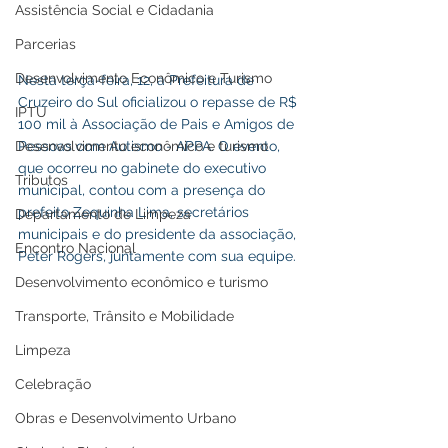
Assistência Social e Cidadania
Parcerias
Desenvolvimento Econômico e Turismo
Nesta terça-feira, 12, a Prefeitura de 
Cruzeiro do Sul oficializou o repasse de R$ 
IPTU
100 mil à Associação de Pais e Amigos de 
Desenvolvimento econômico e turismo
Pessoas com Autismo - APPA. O evento, 
que ocorreu no gabinete do executivo 
Tributos
municipal, contou com a presença do 
prefeito Zequinha Lima, secretários 
Departamento de Limpeza
municipais e do presidente da associação, 
Encontro Nacional
Peter Rogers, juntamente com sua equipe.
Desenvolvimento econômico e turismo
Transporte, Trânsito e Mobilidade
Limpeza
Celebração
Obras e Desenvolvimento Urbano