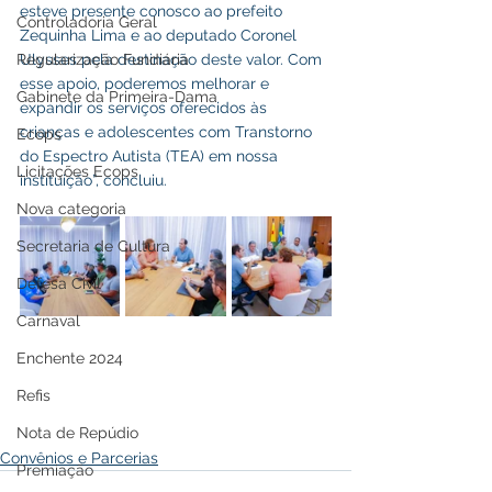
esteve presente conosco ao prefeito 
Controladoria Geral
Zequinha Lima e ao deputado Coronel 
Ulysses pela destinação deste valor. Com 
Regularização Fundiária
esse apoio, poderemos melhorar e 
Gabinete da Primeira-Dama
expandir os serviços oferecidos às 
crianças e adolescentes com Transtorno 
Ecops
do Espectro Autista (TEA) em nossa 
Licitações Ecops
instituição”, concluiu.
Nova categoria
Secretaria de Cultura
Defesa Civil
Carnaval
Enchente 2024
Refis
Nota de Repúdio
Convênios e Parcerias
Premiação