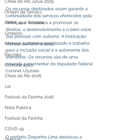
Cheia do Rio Juruá 2025
Os recursos destinados visam garantir a 
Ordem de Serviço
continuidade dos serviços oferecidos pela 
Finanças e Tributos
APPA, que se dedica a promover os 
direitos, o desenvolvimento e o bem-estar 
Limpeza
das pessoas com autismo. A instituição 
oferece suporte especializado e trabalha 
Festival da Farinha 2025
para a inclusão social e a autonomia dos 
Decreto
atendidos. Os recursos são de uma 
emenda parlamentar do deputado federal 
Comunicação
Coronel Ulysses.
Cheia do Rio 2026
Lei
Festival da Farinha 2026
Nota Pública
Festival da Farinha
COVD-19
O prefeito Zequinha Lima destacou a 
Dengue