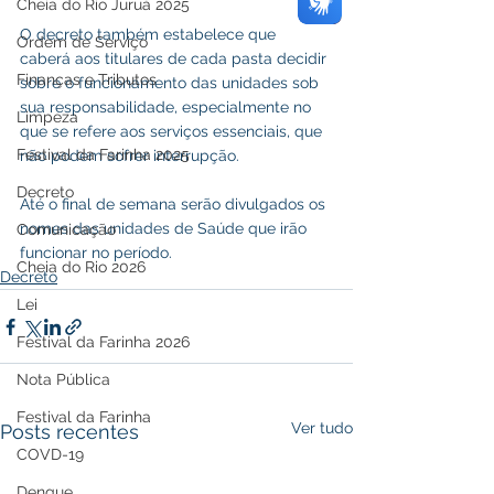
Cheia do Rio Juruá 2025
O decreto também estabelece que 
Ordem de Serviço
caberá aos titulares de cada pasta decidir 
Finanças e Tributos
sobre o funcionamento das unidades sob 
sua responsabilidade, especialmente no 
Limpeza
que se refere aos serviços essenciais, que 
Festival da Farinha 2025
não podem sofrer interrupção.
Decreto
Até o final de semana serão divulgados os 
nomes das unidades de Saúde que irão 
Comunicação
funcionar no período.
Cheia do Rio 2026
Decreto
Lei
Festival da Farinha 2026
Nota Pública
Festival da Farinha
Ver tudo
Posts recentes
COVD-19
Dengue