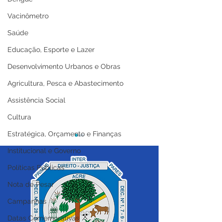
Vacinômetro
Saúde
Educação, Esporte e Lazer
Desenvolvimento Urbanos e Obras
Agricultura, Pesca e Abastecimento
Assistência Social
Cultura
Estratégica, Orçamento e Finanças
Institucional e Governo
Políticas Públicas
Nota de Pesar
Campanhas
Prefeitura de Cruzeiro
Prefeitura de C
Datas Comemorativas