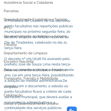
Assistência Social e Cidadania
Parcerias
Desenvolvimento Econômico e Turismo
A Prefeitura de Cruzeiro do Sul decretou 
ponto facultativo nas repartições públicas 
IPTU
municipais na próxima segunda-feira, 20 
Desenvolvimento econômico e turismo
de abril, véspera do feriado nacional de 
Dia de Tiradentes, celebrado no dia 21, 
Tributos
terça-feira.
Departamento de Limpeza
O decreto nº 175/2026 foi assinado pelo 
Encontro Nacional
prefeito José de Souza Lima nesta terça-
feira, 14, considerando que o feriado, neste 
Desenvolvimento econômico e turismo
ano, cai em uma terça-feira, possibilitando 
Transporte, Trânsito e Mobilidade
a adoção da medida administrativa.De 
acordo com o documento, a adesão ao 
Limpeza
ponto facultativo ficará a critério de cada 
Celebração
secretário municipal, que deverá avaliar a 
conveniência administrativa e a 
Obras e Desenvolvimento Urbano
continuidade dos serviços públicos.