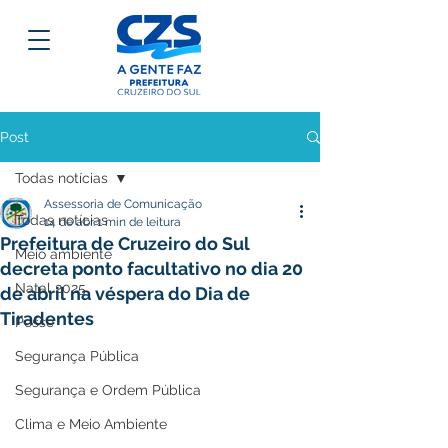
Post
Todas notícias
Assessoria de Comunicação
Todas notícias
14 de abr.
1 min de leitura
Prefeitura de Cruzeiro do Sul
Meio ambiente
decreta ponto facultativo no dia 20
Natal 2025
de abril na véspera do Dia de
Tiradentes
Posse
Segurança Pública
Segurança e Ordem Pública
Clima e Meio Ambiente