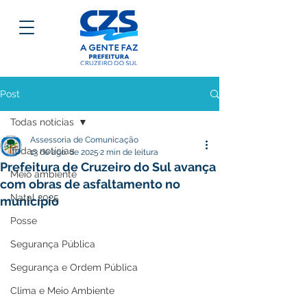
Post
Todas notícias
Assessoria de Comunicação
Todas notícias
13 de ago. de 2025
2 min de leitura
Prefeitura de Cruzeiro do Sul avança
Meio ambiente
com obras de asfaltamento no
Natal 2025
município
Posse
Segurança Pública
Segurança e Ordem Pública
Clima e Meio Ambiente