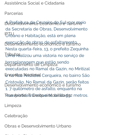
Assistência Social e Cidadania
Parcerias
A Prefeitura de Cruzeiro do Sul, por meio 
Desenvolvimento Econômico e Turismo
da Secretaria de Obras, Desenvolvimento 
IPTU
Urbano e Habitação, está em plena 
execução de obras de asfaltamento. 
Desenvolvimento econômico e turismo
Nesta quarta-feira, 13, o prefeito Zequinha 
Tributos
Lima realizou uma vistoria no serviço de 
terraplanagem que estão sendo 
Departamento de Limpeza
executadas no Ramal da Gazin, no Miritizal 
Encontro Nacional
e na Rua Aristides Cerqueira, no bairro São 
Cristovão. No Ramal da Gazin, serão feitos 
Desenvolvimento econômico e turismo
1. 7 quilômetro de asfalto, enquanto na 
Rua Aristides Cerqueira, serão 532 metros.
Transporte, Trânsito e Mobilidade
Limpeza
Celebração
Obras e Desenvolvimento Urbano