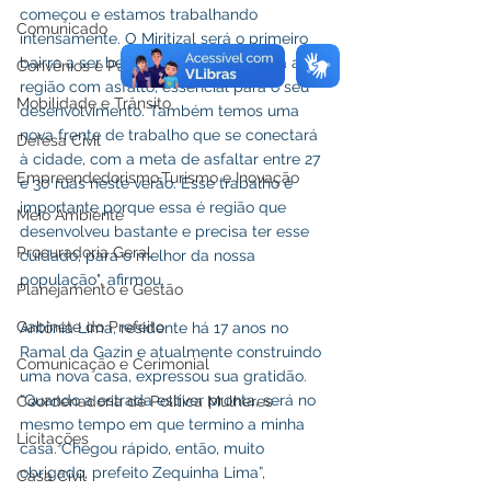
começou e estamos trabalhando 
Comunicado
intensamente. O Miritizal será o primeiro 
bairro a ser beneficiado, ligando toda a 
Convênios e Parcerias
região com asfalto, essencial para o seu 
Mobilidade e Trânsito
desenvolvimento. Também temos uma 
nova frente de trabalho que se conectará 
Defesa Civil
à cidade, com a meta de asfaltar entre 27 
Empreendedorismo,Turismo e Inovação
e 30 ruas neste verão. Esse trabalho é 
importante porque essa é região que 
Meio Ambiente
desenvolveu bastante e precisa ter esse 
Procuradoria Geral
cuidado, para o melhor da nossa 
população", afirmou.
Planejamento e Gestão
Gabinete do Prefeito
Antônia Lima, residente há 17 anos no 
Ramal da Gazin e atualmente construindo 
Comunicação e Cerimonial
uma nova casa, expressou sua gratidão. 
“Quando a estrada estiver pronta, será no 
Coordenadoria de Politica Mulheres
mesmo tempo em que termino a minha 
Licitações
casa. Chegou rápido, então, muito 
obrigado, prefeito Zequinha Lima”, 
Casa Civil