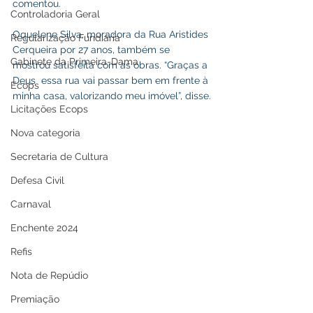
comentou.
Controladoria Geral
Oquelene Silva, moradora da Rua Aristides 
Regularização Fundiária
Cerqueira por 27 anos, também se 
Gabinete da Primeira-Dama
mostrou satisfeita com as obras. “Graças a 
Deus  essa rua vai passar bem em frente à 
Ecops
minha casa, valorizando meu imóvel”, disse.
Licitações Ecops
Nova categoria
Secretaria de Cultura
Defesa Civil
Carnaval
Enchente 2024
Refis
Nota de Repúdio
Premiação