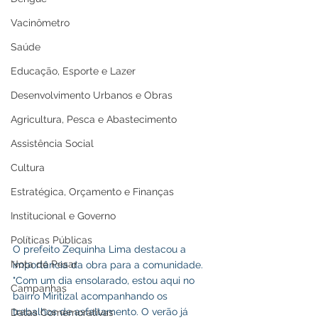
Vacinômetro
Saúde
Educação, Esporte e Lazer
Desenvolvimento Urbanos e Obras
Agricultura, Pesca e Abastecimento
Assistência Social
Cultura
Estratégica, Orçamento e Finanças
Institucional e Governo
Políticas Públicas
O prefeito Zequinha Lima destacou a 
Nota de Pesar
importância da obra para a comunidade. 
"Com um dia ensolarado, estou aqui no 
Campanhas
bairro Miritizal acompanhando os 
trabalhos de asfaltamento. O verão já 
Datas Comemorativas