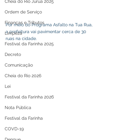
Cheia do Rio Juruá 2025
Ordem de Serviço
Finanças e Tributos
Por meio do Programa Asfalto na Tua Rua, 
a prefeitura vai pavimentar cerca de 30 
Limpeza
ruas na cidade.
Festival da Farinha 2025
Decreto
Comunicação
Cheia do Rio 2026
Lei
Festival da Farinha 2026
Nota Pública
Festival da Farinha
COVD-19
Dengue