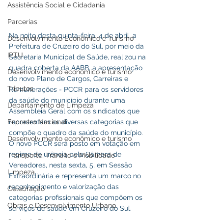
Assistência Social e Cidadania
Parcerias
Na noite desta quinta-feira, 4 de abril, a 
Desenvolvimento Econômico e Turismo
Prefeitura de Cruzeiro do Sul, por meio da 
IPTU
Secretaria Municipal de Saúde, realizou na 
quadra coberta da AABB, a apresentação 
Desenvolvimento econômico e turismo
do novo Plano de Cargos, Carreiras e 
Tributos
Remunerações - PCCR para os servidores 
da saúde do município durante uma 
Departamento de Limpeza
Assembleia Geral com os sindicatos que 
Encontro Nacional
representam as diversas categorias que 
compõe o quadro da saúde do município. 
Desenvolvimento econômico e turismo
O novo PCCR será posto em votação em 
regime de urência pela Câmara de 
Transporte, Trânsito e Mobilidade
Vereadores, nesta sexta, 5, em Sessão 
Limpeza
Extraordinária e representa um marco no 
reconhecimento e valorização das 
Celebração
categorias profissionais que compõem os 
Obras e Desenvolvimento Urbano
serviços de saúde em Cruzeiro do Sul.