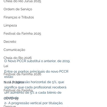
Cheia do Rio Juruá 2025
Ordem de Serviço
Finanças e Tributos
Limpeza
Festival da Farinha 2025
Decreto
Comunicação
Cheia do Rio 2026
O Novo PCCR substitui o anterior, de 2019.
Lei
Entre os pontos principais do novo PCCR 
Festival da Farinha 2026
estão:
1 - A progressão horizontal de 5%, que 
Nota Pública
significa que cada profissional receberá 
Festival da Farinha
um aumento de 5% a cada biênio de 
atividade.
COVD-19
2- A progressão vertical por titulação, 
Dengue