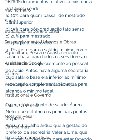
instituindo aumentos relativos à existência 
de títulos, sendo:
Vacinômetro
a) 10% para quem passar de mestrado 
Saúde
para superior
b) 15% para pós-graduação lato senso
Educação, Esporte e Lazer
c) 20% para mestrado
Desenvolvimento Urbanos e Obras
d) 25% para doutorado
3- Reajuste para o salário-mínimo como 
Agricultura, Pesca e Abastecimento
salário base para todos os servidores, o 
Assistência Social
que beneficia especialmente ao pessoal 
de apoio. Antes, havia alguma secretaria 
Cultura
cujo salário base era inferior ao mínimo, 
recebendo complementação extra para 
Estratégica, Orçamento e Finanças
alcança o mínimo legal.
Institucional e Governo
O secretário adjunto de saúde, Áureo 
Políticas Públicas
Neto, que detalhou os principais pontos 
Nota de Pesar
do plano.
“Foi um trabalho árduo que a gestão do 
Campanhas
prefeito, da secretária Valéria Lima, que 
Datas Comemorativas
não mediram esforços para estar fazendo 