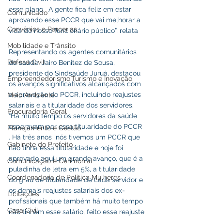
esse plano.  A gente fica feliz em estar 
Comunicado
aprovando esse PCCR que vai melhorar a 
Convênios e Parcerias
vida do nosso funcionário público”, relata
Mobilidade e Trânsito
Representando os agentes comunitários 
Defesa Civil
de saúde, Jairo Benitez de Sousa, 
presidente do Sindsaúde Juruá, destacou 
Empreendedorismo,Turismo e Inovação
os avanços significativos alcançados com 
a aprovação do PCCR, incluindo reajustes 
Meio Ambiente
salariais e a titularidade dos servidores. 
Procuradoria Geral
“Há muito tempo os servidores da saúde 
esperavam por essa titularidade do PCCR 
Planejamento e Gestão
. Há três anos  nós tivemos um PCCR que 
Gabinete do Prefeito
não tinha essa titularidade e hoje foi 
aprovado aqui um grande avanço, que é a 
Comunicação e Cerimonial
puladinha de letra em 5%, a titularidade 
Coordenadoria de Politica Mulheres
do grau de titularidade de cada servidor e 
os demais reajustes salariais dos ex-
Licitações
profissionais que também há muito tempo 
Casa Civil
não tinham esse salário, feito esse reajuste 