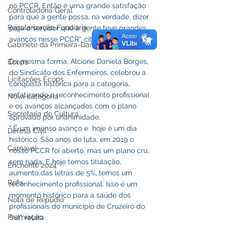
no PCCR. Então é uma grande satisfação 
Controladoria Geral
para que a gente possa, na verdade, dizer 
Regularização Fundiária
para o servidor que a gente teve grandes 
avanços nesse PCCR”, citou.
Gabinete da Primeira-Dama
Da mesma forma, Alcione Daniela Borges, 
Ecops
do Sindicato dos Enfermeiros, celebrou a 
Licitações Ecops
conquista histórica para a categoria, 
enfatizando o reconhecimento profissional 
Nova categoria
e os avanços alcançados com o plano 
Secretaria de Cultura
aprovado por unanimidade.
“ É um imenso avanço e  hoje é um dia 
Defesa Civil
histórico. São anos de luta, em 2019 o 
Carnaval
nosso PCCR foi aberto, mas um plano cru, 
sem nada. E hoje temos titulação, 
Enchente 2024
aumento das letras de 5%, temos um 
Refis
reconhecimento profissional. Isso é um 
momento histórico para a saúde dos 
Nota de Repúdio
profissionais do município de Cruzeiro do 
Premiação
Sul”, relata.