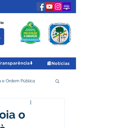
ite
Transparência⬇️
📰Notícias
 e Ordem Pública
 Econômico e Turismo
oia o
Encontro Nacional