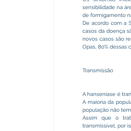
sensibilidade na á
de formigamento na
De acordo com a So
casos da doença sã
novos casos são re
Opas, 80% dessas ca
Transmissão
A hanseníase é tran
A maioria da popul
população não tem
Assim que o trat
transmissível, por i