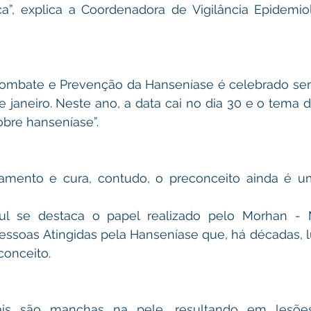
”, explica a Coordenadora de Vigilância Epidemioló
Combate e Prevenção da Hanseníase é celebrado sem
janeiro. Neste ano, a data cai no dia 30 e o tema 
obre hanseníase”. 
amento e cura, contudo, o preconceito ainda é u
ul se destaca o papel realizado pelo Morhan - 
essoas Atingidas pela Hanseníase que, há décadas, l
onceito. 
iais são manchas na pele, resultando em lesõe