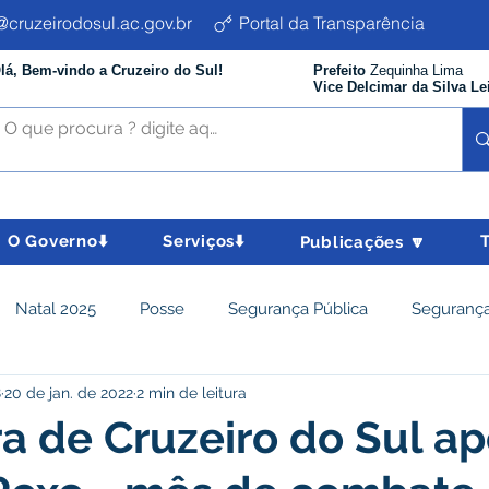
cruzeirodosul.ac.gov.br
Portal da Transparência
lá, Bem-vindo a Cruzeiro do Sul!
Prefeito
Zequinha Lima
Vice Delcimar da Silva Le
O Governo⬇️
Serviços⬇️
Publicações 🔽
Natal 2025
Posse
Segurança Pública
Segurança
8
20 de jan. de 2022
2 min de leitura
istência Social e Cidadania
Parcerias
Desenvolvimento
ra de Cruzeiro do Sul ap
nômico e turismo
Tributos
Departamento de Limpeza