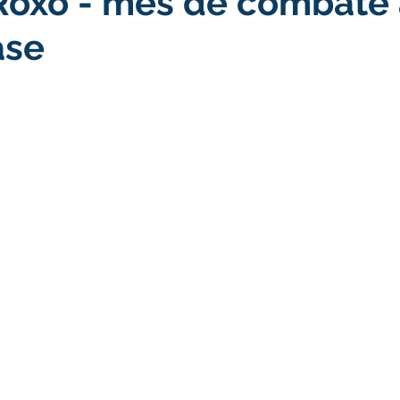
Roxo - mês de combate
ase
turismo
Transporte, Trânsito e Mobilidade
Limpeza
no
Cheia do Rio Juruá 2025
Ordem de Serviço
Fina
a 2025
Decreto
Comunicação
Cheia do Rio 2026
ta Pública