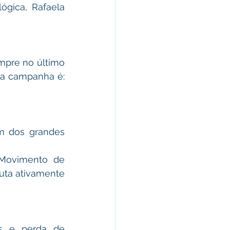
gica, Rafaela 
pre no último 
da campanha é: 
m dos grandes 
Movimento de 
uta ativamente 
s e perda de 