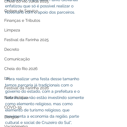
Cheia do Rio Juruá 2025
enfatizou que só é possível realizar o 
Ordem de Serviço
Novenário com o apoio dos parceiros.
Finanças e Tributos
Limpeza
Festival da Farinha 2025
Decreto
Comunicação
Cheia do Rio 2026
Lei
“Para realizar uma festa desse tamanho 
temos parceria já tradicionais com o 
Festival da Farinha 2026
governo do estado, com a prefeitura e o 
Sebrae, que não estão investindo somente 
Nota Pública
como elemento religioso, mas como 
COVD-19
elemento de turismo religioso, que 
movimenta a economia da região, parte 
Dengue
cultural e social de Cruzeiro do Sul“, 
Vacinômetro