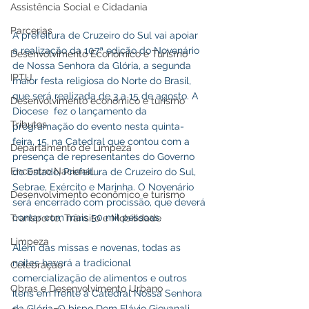
Assistência Social e Cidadania
Parcerias
A prefeitura de Cruzeiro do Sul vai apoiar 
a realização da 107ª edição do Novenário 
Desenvolvimento Econômico e Turismo
de Nossa Senhora da Glória, a segunda 
IPTU
maior festa religiosa do Norte do Brasil, 
que será realizada de 3 a 15 de agosto. A 
Desenvolvimento econômico e turismo
Diocese  fez o lançamento da 
Tributos
programação do evento nesta quinta-
feira, 15, na Catedral que contou com a 
Departamento de Limpeza
presença de representantes do Governo 
Encontro Nacional
do Estado, Prefeitura de Cruzeiro do Sul, 
Sebrae, Exército e Marinha. O Novenário 
Desenvolvimento econômico e turismo
será encerrado com procissão, que deverá 
contar com mais 50 mil pessoas. 
Transporte, Trânsito e Mobilidade
Limpeza
Além das missas e novenas, todas as 
noites haverá a tradicional 
Celebração
comercialização de alimentos e outros 
Obras e Desenvolvimento Urbano
itens em frente à Catedral Nossa Senhora 
da Glória. O bispo Dom Flávio Giovanali 