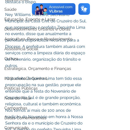
destaca o bispo. 
Saúde
Ney Williams Mazzaro, Secretário 
Educação, Esporte e Lazer
Municipal da Casa Civil de Cruzeiro do Sul, 
que representou o prefeito Zequinha Lima 
Desenvolvimento Urbanos e Obras
no evento, disse que anualmente a 
Agricultura, Pesca e Abastecimento
prefeitura disponibiliza recursos para a 
Diocese. A prefeitura também atuará com 
Assistência Social
serviços como a limpeza diária do espaço 
Cultura
do Novenário, organização do trânsito e 
outros. 
Estratégica, Orçamento e Finanças
“O prefeito Zequinha Lima tem tido essa 
Institucional e Governo
preocupação na sua gestão, porque ele 
Políticas Públicas
entende que a festa do Novenário de 
Cruzeiro do Sul é de grande proporção, 
Nota de Pesar
religiosa, cultural e também econômica.  
Campanhas
Nós temos aí mais de 100 anos de 
tradição do Novenário em honra à Nossa 
Datas Comemorativas
Senhora da e o município de Cruzeiro do 
Comunicado
Sul, a gestão do prefeito Zequinha Lima, 