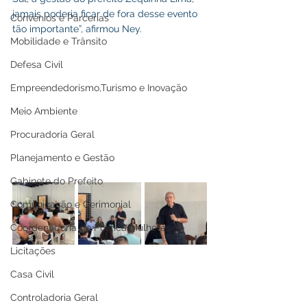
jamais poderia ficar de fora desse evento 
Convênios e Parcerias
tão importante”, afirmou Ney.
Mobilidade e Trânsito
Defesa Civil
Empreendedorismo,Turismo e Inovação
Meio Ambiente
Procuradoria Geral
Planejamento e Gestão
Gabinete do Prefeito
Comunicação e Cerimonial
Coordenadoria de Politica Mulheres
Licitações
Casa Civil
Controladoria Geral