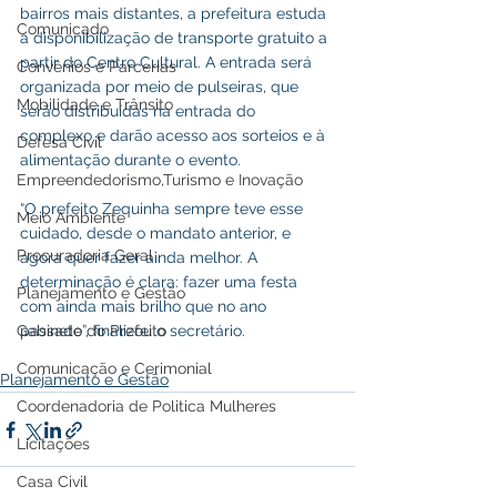
bairros mais distantes, a prefeitura estuda 
Comunicado
a disponibilização de transporte gratuito a 
partir do Centro Cultural. A entrada será 
Convênios e Parcerias
organizada por meio de pulseiras, que 
Mobilidade e Trânsito
serão distribuídas na entrada do 
complexo e darão acesso aos sorteios e à 
Defesa Civil
alimentação durante o evento.
Empreendedorismo,Turismo e Inovação
“O prefeito Zequinha sempre teve esse 
Meio Ambiente
cuidado, desde o mandato anterior, e 
Procuradoria Geral
agora quer fazer ainda melhor. A 
determinação é clara: fazer uma festa 
Planejamento e Gestão
com ainda mais brilho que no ano 
Gabinete do Prefeito
passado”, finalizou o secretário.
Comunicação e Cerimonial
Planejamento e Gestão
Coordenadoria de Politica Mulheres
Licitações
Casa Civil