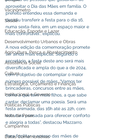
aproveitar o Dia das Mães em família. O 
Vacinômetro
prefeito entendeu essa demanda e 
decidiu transferir a festa para o dia 16, 
Saúde
numa sexta-feira, em um espaço maior e 
Educação, Esporte e Lazer
mais confortável”, explicou.
Desenvolvimento Urbanos e Obras
A nova edição da comemoração promete 
Agricultura, Pesca e Abastecimento
ser ainda mais especial. Segundo o 
secretário, a festa deste ano será mais 
Assistência Social
diversificada e ampla do que a de 2024, 
Cultura
com o objetivo de contemplar o maior 
número possível de mães. “Vamos ter 
Estratégica, Orçamento e Finanças
brincadeiras, concursos entre as mães, 
Institucional e Governo
como a que tem mais filhos, a que sabe 
cantar, declamar uma poesia. Será uma 
Políticas Públicas
festa animada, das 16h até as 22h, com 
Nota de Pesar
estrutura pensada para oferecer conforto 
e alegria a todas”, destacou Mazzarro.
Campanhas
Para facilitar o acesso das mães de 
Datas Comemorativas