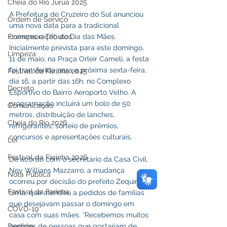
Cheia do Rio Juruá 2025
A Prefeitura de Cruzeiro do Sul anunciou 
Ordem de Serviço
uma nova data para a tradicional 
Finanças e Tributos
comemoração do Dia das Mães. 
Inicialmente prevista para este domingo, 
Limpeza
11 de maio, na Praça Orleir Cameli, a festa 
foi transferida para a próxima sexta-feira, 
Festival da Farinha 2025
dia 16, a partir das 16h, no Complexo 
Decreto
Esportivo do Bairro Aeroporto Velho. A 
programação incluirá um bolo de 50 
Comunicação
metros, distribuição de lanches, 
Cheia do Rio 2026
refrigerantes, sorteio de prêmios, 
concursos e apresentações culturais.
Lei
Festival da Farinha 2026
De acordo com o secretário da Casa Civil, 
Ney Willians Mazzarro, a mudança 
Nota Pública
ocorreu por decisão do prefeito Zequinha 
Festival da Farinha
Lima, que atendeu a pedidos de famílias 
que desejavam passar o domingo em 
COVD-19
casa com suas mães. “Recebemos muitos 
Dengue
pedidos de pessoas que gostariam de 