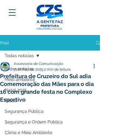
Post
Todas notícias
Assessoria de Comunicação
Todas notícias
7 de mai. de 2025
2 min de leitura
Prefeitura de Cruzeiro do Sul adia
Meio ambiente
Comemoração das Mães para o dia
Natal 2025
16 com grande festa no Complexo
Esportivo
Posse
Segurança Pública
Segurança e Ordem Pública
Clima e Meio Ambiente