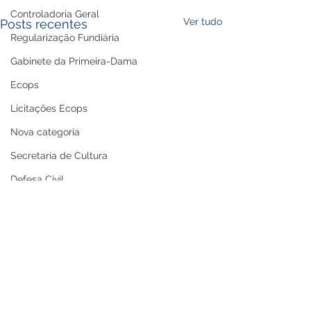
Controladoria Geral
Ver tudo
Posts recentes
Regularização Fundiária
Gabinete da Primeira-Dama
Ecops
Licitações Ecops
Nova categoria
Secretaria de Cultura
Defesa Civil
Carnaval
Enchente 2024
Refis
Nota de Repúdio
Premiação