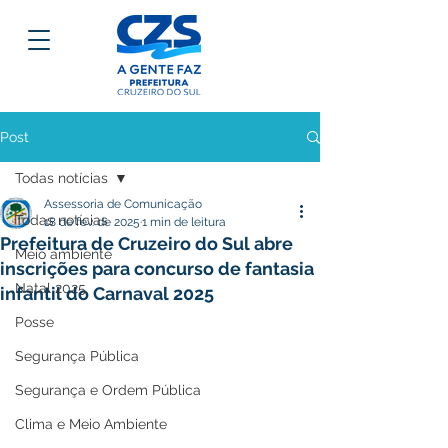
Post
Todas notícias
Assessoria de Comunicação
Todas notícias
18 de fev. de 2025
1 min de leitura
Prefeitura de Cruzeiro do Sul abre
Meio ambiente
inscrições para concurso de fantasia
Natal 2025
infantil do Carnaval 2025
Posse
Segurança Pública
Segurança e Ordem Pública
Clima e Meio Ambiente