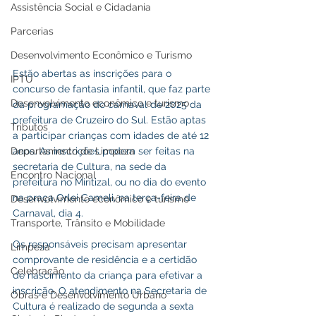
Assistência Social e Cidadania
Parcerias
Desenvolvimento Econômico e Turismo
Estão abertas as inscrições para o 
IPTU
concurso de fantasia infantil, que faz parte 
Desenvolvimento econômico e turismo
da programação do carnaval de 2025 da 
prefeitura de Cruzeiro do Sul. Estão aptas 
Tributos
a participar crianças com idades de até 12 
Departamento de Limpeza
anos. As inscrições podem ser feitas na 
secretaria de Cultura, na sede da 
Encontro Nacional
prefeitura no Miritizal, ou no dia do evento 
na praça Orlei Cameli, na terça-feira de 
Desenvolvimento econômico e turismo
Carnaval, dia 4.
Transporte, Trânsito e Mobilidade
Os responsáveis precisam apresentar 
Limpeza
comprovante de residência e a certidão 
Celebração
de nascimento da criança para efetivar a 
inscrição. O atendimento na Secretaria de 
Obras e Desenvolvimento Urbano
Cultura é realizado de segunda a sexta 