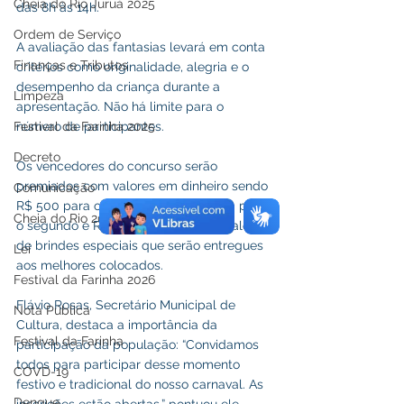
Cheia do Rio Juruá 2025
das 8h às 14h.
Ordem de Serviço
A avaliação das fantasias levará em conta 
Finanças e Tributos
critérios como originalidade, alegria e o 
desempenho da criança durante a 
Limpeza
apresentação. Não há limite para o 
Festival da Farinha 2025
número de participantes.
Decreto
Os vencedores do concurso serão 
premiados com valores em dinheiro sendo 
Comunicação
R$ 500 para o primeiro lugar, R$ 300 para 
Cheia do Rio 2026
o segundo e R$ 200 para o terceiro, além 
de brindes especiais que serão entregues 
Lei
aos melhores colocados.
Festival da Farinha 2026
Flávio Rosas, Secretário Municipal de 
Nota Pública
Cultura, destaca a importância da 
Festival da Farinha
participação da população: “Convidamos 
todos para participar desse momento 
COVD-19
festivo e tradicional do nosso carnaval. As 
Dengue