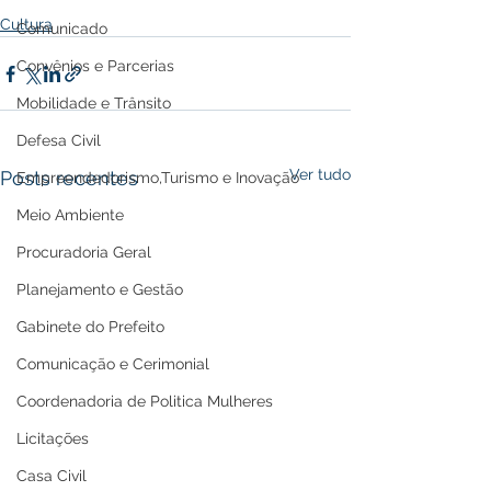
Cultura
Comunicado
Convênios e Parcerias
Mobilidade e Trânsito
Defesa Civil
Ver tudo
Posts recentes
Empreendedorismo,Turismo e Inovação
Meio Ambiente
Procuradoria Geral
Planejamento e Gestão
Gabinete do Prefeito
Comunicação e Cerimonial
Coordenadoria de Politica Mulheres
Licitações
Casa Civil