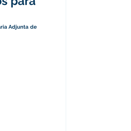
s para
Celebração
ria Adjunta de 
nças e Tributos
Lei