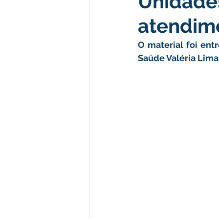
Unidade
atendim
Desenvolvimento econômico e 
O material foi ent
Saúde Valéria Lima
Obras e Desenvolvimento Urba
Limpeza
Festival da Farinh
Festival da Farinha 2026
No