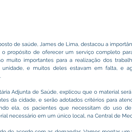
osto de saúde, James de Lima, destacou a importânc
o propósito de oferecer um serviço completo para 
ão muito importantes para a realização dos trabalh
 unidade, e muitos deles estavam em falta, e ago
.
tária Adjunta de Saúde, explicou que o material será 
ntes da cidade, e serão adotados critérios para ate
ndo ela, os pacientes que necessitam do uso de i
rial necessário em um único local, na Central de Me
lado de acordo com as demandas. Vamos montar um f