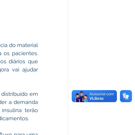
ia do material 
os pacientes. 
os diários que 
ra vai ajudar 
distribuído em 
nder a demanda 
nsulina terão 
dicamentos.
luxo para uma 