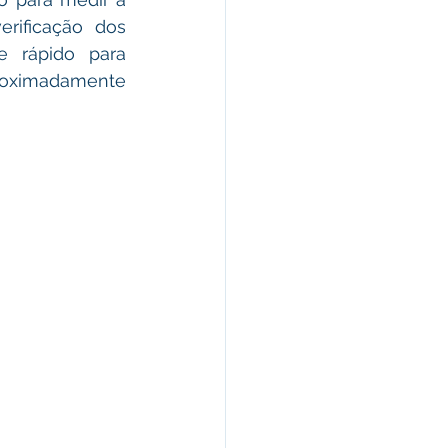
rificação dos 
e rápido para 
roximadamente 