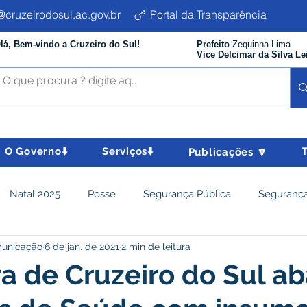
cruzeirodosul.ac.gov.br
Portal da Transparência
lá, Bem-vindo a Cruzeiro do Sul!
Prefeito
Zequinha Lima
Vice Delcimar da Silva Le
O Governo⬇️
Serviços⬇️
Publicações 🔽
Natal 2025
Posse
Segurança Pública
Segurança
municação
6 de jan. de 2021
2 min de leitura
istência Social e Cidadania
Parcerias
Desenvolvimento
ra de Cruzeiro do Sul a
nômico e turismo
Tributos
Departamento de Limpeza