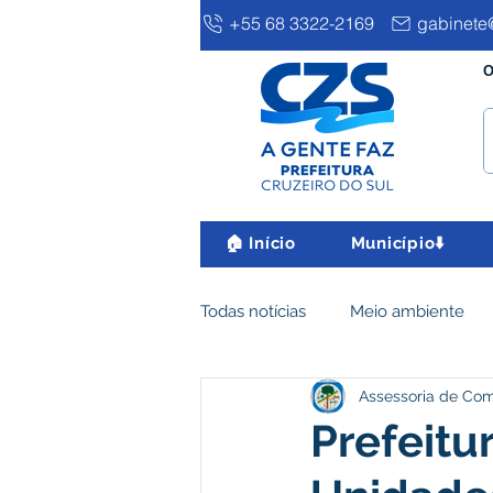
+55 68 3322-2169
gabinete@
O
🏠 Início
Município⬇️
Todas notícias
Meio ambiente
Assessoria de Co
Clima e Meio Ambiente
Ass
Prefeitu
IPTU
Desenvolvimento eco