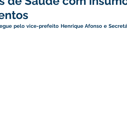
s de Saúde com insumo
entos
turismo
Transporte, Trânsito e Mobilidade
Limpeza
regue pelo vice-prefeito Henrique Afonso e Secretá
no
Cheia do Rio Juruá 2025
Ordem de Serviço
Fina
a 2025
Decreto
Comunicação
Cheia do Rio 2026
ta Pública