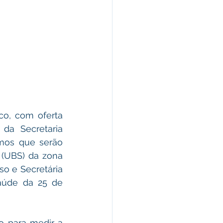
o, com oferta 
da Secretaria 
mos que serão 
(UBS) da zona 
o e Secretária 
úde da 25 de 
o para medir a 