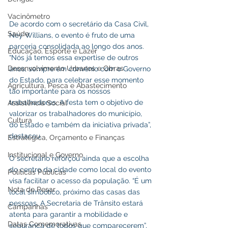
Vacinômetro
De acordo com o secretário da Casa Civil, 
Saúde
Ney Willians, o evento é fruto de uma 
parceria consolidada ao longo dos anos. 
Educação, Esporte e Lazer
“Nós já temos essa expertise de outros 
Desenvolvimento Urbanos e Obras
anos, sempre em convênio com o Governo 
do Estado, para celebrar esse momento 
Agricultura, Pesca e Abastecimento
tão importante para os nossos 
trabalhadores. A festa tem o objetivo de 
Assistência Social
valorizar os trabalhadores do município, 
Cultura
do Estado e também da iniciativa privada”, 
destacou.
Estratégica, Orçamento e Finanças
Institucional e Governo
O secretário reforçou ainda que a escolha 
do centro da cidade como local do evento 
Políticas Públicas
visa facilitar o acesso da população. “É um 
Nota de Pesar
local simbólico, próximo das casas das 
pessoas. A Secretaria de Trânsito estará 
Campanhas
atenta para garantir a mobilidade e 
Datas Comemorativas
segurança de todos que comparecerem”, 