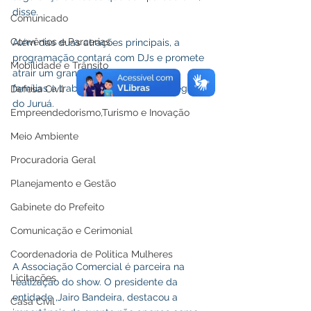
disse. 
Comunicado
Convênios e Parcerias
Além das duas atrações principais, a 
programação contará com DJs e promete 
Mobilidade e Trânsito
atrair um grande público, incluindo 
famílias e trabalhadores de toda a região 
Defesa Civil
do Juruá.
Empreendedorismo,Turismo e Inovação
Meio Ambiente
Procuradoria Geral
Planejamento e Gestão
Gabinete do Prefeito
Comunicação e Cerimonial
Coordenadoria de Politica Mulheres
A Associação Comercial é parceira na 
Licitações
realização do show. O presidente da 
entidade ,Jairo Bandeira, destacou a 
Casa Civil