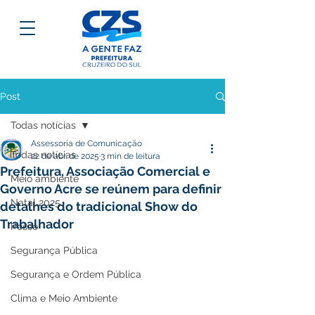
Post
Todas notícias
Assessoria de Comunicação
Todas notícias
22 de abr. de 2025
3 min de leitura
Prefeitura, Associação Comercial e
Meio ambiente
Governo Acre se reúnem para definir
Natal 2025
detalhes do tradicional Show do
Trabalhador
Posse
Segurança Pública
Segurança e Ordem Pública
Clima e Meio Ambiente