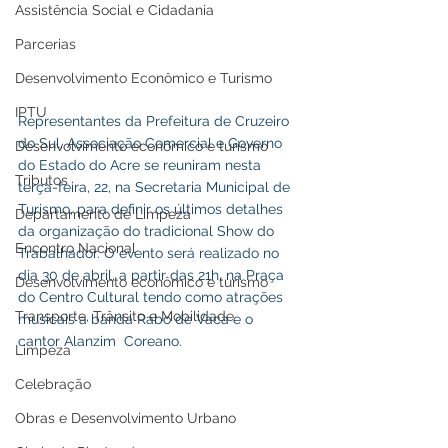
Assistência Social e Cidadania
Parcerias
Desenvolvimento Econômico e Turismo
IPTU
Representantes da Prefeitura de Cruzeiro 
do Sul, Associação Comercial e Governo 
Desenvolvimento econômico e turismo
do Estado do Acre se reuniram nesta 
Tributos
terça-feira, 22, na Secretaria Municipal de 
Turismo, para definir os últimos detalhes 
Departamento de Limpeza
da organização do tradicional Show do 
Encontro Nacional
Trabalhador. O evento será realizado no 
dia 30 de abril, a partir das 21h, na Praça 
Desenvolvimento econômico e turismo
do Centro Cultural tendo como atrações 
Transporte, Trânsito e Mobilidade
musicais a banda Rabo de Vaca e o 
cantor Alanzim  Coreano.
Limpeza
Celebração
Obras e Desenvolvimento Urbano