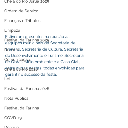
Cheia do Rio Juruá 2025
Ordem de Serviço
Finanças e Tributos
Limpeza
Estiveram presentes na reunião as 
Festival da Farinha 2025
esquipes municipais da Secretaria de 
Trânsito, Secretaria de Cultura, Secretaria 
Decreto
de Desenvolvimento e Turismo, Secretaria 
Comunicação
de Obras, Meio Ambiente e a Casa Civil, 
entre outras pastas, todas envolvidas para 
Cheia do Rio 2026
garantir o sucesso da festa. 
Lei
Festival da Farinha 2026
Nota Pública
Festival da Farinha
COVD-19
Dengue