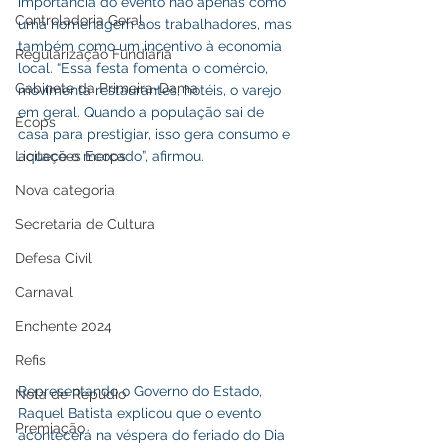
importância do evento não apenas como 
Controladoria Geral
uma homenagem aos trabalhadores, mas 
também como um incentivo à economia 
Regularização Fundiária
local. “Essa festa fomenta o comércio, 
Gabinete da Primeira-Dama
movimenta restaurantes, hotéis, o varejo 
em geral. Quando a população sai de 
Ecops
casa para prestigiar, isso gera consumo e 
aquece o mercado”, afirmou.
Licitações Ecops
Nova categoria
Secretaria de Cultura
Defesa Civil
Carnaval
Enchente 2024
Refis
Representando o Governo do Estado, 
Nota de Repúdio
Raquel Batista explicou que o evento 
Premiação
acontecerá na véspera do feriado do Dia 