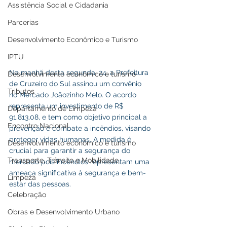
Assistência Social e Cidadania
Parcerias
Desenvolvimento Econômico e Turismo
IPTU
Na manhã desta segunda, 24, a Prefeitura 
Desenvolvimento econômico e turismo
de Cruzeiro do Sul assinou um convênio 
Tributos
no Mercado Joãozinho Melo. O acordo 
representa um investimento de R$ 
Departamento de Limpeza
91.813,08, e tem como objetivo principal a 
Encontro Nacional
prevenção e combate a incêndios, visando 
proteger vidas humanas. A medida é 
Desenvolvimento econômico e turismo
crucial para garantir a segurança do 
Transporte, Trânsito e Mobilidade
mercado pois incêndios representam uma 
ameaça significativa à segurança e bem-
Limpeza
estar das pessoas.
Celebração
Obras e Desenvolvimento Urbano