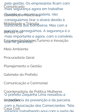
pela gestão. Os empresários ficam com 
Comunicado
mais segurança agora em trabalhar. 
Quando eu assumi a galeria, não 
Convênios e Parcerias
conseguíamos tirar o alvará devido à 
Mobilidade e Trânsito
burocracia dos bombeiros. Mas com a 
parceria, conseguimos. A segurança é o 
Defesa Civil
mais importante e agora, com o convênio, 
Empreendedorismo,Turismo e Inovação
isso foi garantido."
Meio Ambiente
Procuradoria Geral
Planejamento e Gestão
Gabinete do Prefeito
Comunicação e Cerimonial
Coordenadoria de Politica Mulheres
O prefeito Zequinha Lima ressaltou a 
Licitações
importância da prevenção e da parceria 
com a Associação dos Comerciantes: "Nós 
Casa Civil
estamos trabalhando aqui com a parte de 