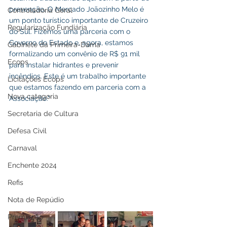
prevenção. O Mercado Joãozinho Melo é 
Controladoria Geral
um ponto turístico importante de Cruzeiro 
Regularização Fundiária
do Sul. Fizemos uma parceria com o 
Governo do Estado e, agora, estamos 
Gabinete da Primeira-Dama
formalizando um convênio de R$ 91 mil 
Ecops
para instalar hidrantes e prevenir 
incêndios. Este é um trabalho importante 
Licitações Ecops
que estamos fazendo em parceria com a 
Nova categoria
Associação."
Secretaria de Cultura
Defesa Civil
Carnaval
Enchente 2024
Refis
Nota de Repúdio
Premiação