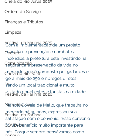
Cheia do Rio Juruá 2025
Ordem de Serviço
Finanças e Tributos
Limpeza
Festival da Farinha 2025
Com a implementação de um projeto 
robusto de prevenção e combate a 
Decreto
incêndios, a prefeitura está investindo na 
Comunicação
segurança e preservação da vida no 
mercado, que é composto por 94 boxes e 
Cheia do Rio 2026
gera mais de 250 empregos diretos, 
Lei
sendo um local tradicional e muito 
visitado por clientes e turistas na cidade.
Festival da Farinha 2026
Nota Pública
Manoel Correia de Mello, que trabalha no 
mercado há 45 anos, expressou sua 
Festival da Farinha
satisfação com o convênio: "Esse convênio 
foi um benefício muito importante para 
COVD-19
nós. Porque sempre pensávamos como 
Dengue