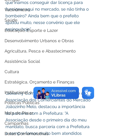
que iríamos conseguir dar licença para 
funcionar aqui no mercado, se não tinha o 
Vacinômetro
bombeiro? Ainda bem que o prefeito 
Saúde
ajudou muito, nesse convênio que ele 
assinou hoje”.
Educação, Esporte e Lazer
Desenvolvimento Urbanos e Obras
Agricultura, Pesca e Abastecimento
Assistência Social
Cultura
Estratégica, Orçamento e Finanças
Institucional e Governo
Giovanny Correia de Melo, presidente da 
Associação dos Comerciantes do Mercado 
Políticas Públicas
Joãozinho Melo, destacou a importância 
Nota de Pesar
da parceria com a Prefeitura: "A 
Associação desde o primeiro dia do meu 
Campanhas
mandato, busca parceria com a Prefeitura 
e sempre fomos muito bem atendidos 
Datas Comemorativas