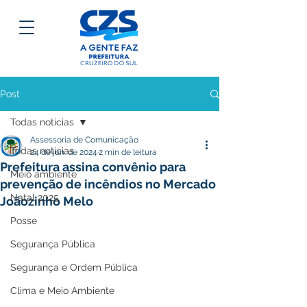
Post
Todas notícias
Assessoria de Comunicação
Todas notícias
24 de jun. de 2024
2 min de leitura
Prefeitura assina convênio para
Meio ambiente
prevenção de incêndios no Mercado
Natal 2025
Joãozinho Melo
Posse
Segurança Pública
Segurança e Ordem Pública
Clima e Meio Ambiente