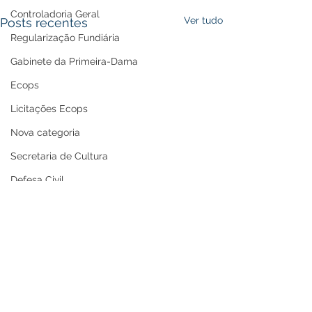
Controladoria Geral
Ver tudo
Posts recentes
Regularização Fundiária
Gabinete da Primeira-Dama
Ecops
Licitações Ecops
Nova categoria
Secretaria de Cultura
Defesa Civil
Carnaval
Enchente 2024
Refis
Nota de Repúdio
Premiação