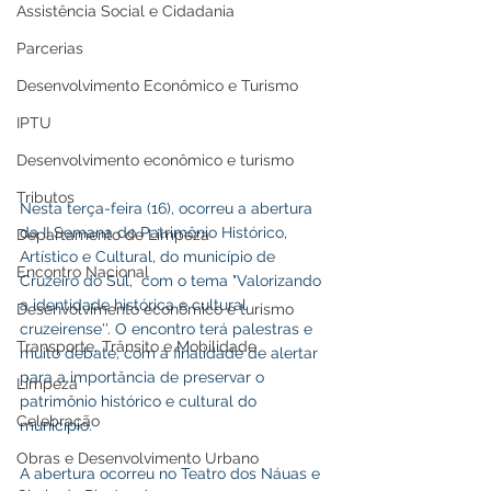
Assistência Social e Cidadania
Parcerias
Desenvolvimento Econômico e Turismo
IPTU
Desenvolvimento econômico e turismo
Tributos
Nesta terça-feira (16), ocorreu a abertura 
da II Semana do Patrimônio Histórico, 
Departamento de Limpeza
Artístico e Cultural, do município de 
Encontro Nacional
Cruzeiro do Sul,  com o tema "Valorizando 
a identidade histórica e cultural 
Desenvolvimento econômico e turismo
cruzeirense''. O encontro terá palestras e 
Transporte, Trânsito e Mobilidade
muito debate, com a finalidade de alertar 
para a importância de preservar o 
Limpeza
patrimônio histórico e cultural do 
Celebração
município.
Obras e Desenvolvimento Urbano
A abertura ocorreu no Teatro dos Náuas e 