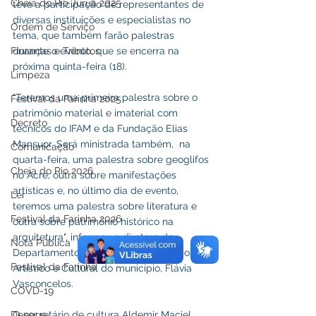
Cheia do Rio Juruá 2025
teve a participação de representantes de 
diversas instituições e especialistas no 
Ordem de Serviço
tema, que também farão palestras 
Finanças e Tributos
durante o evento, que se encerra na 
próxima quinta-feira (18).
Limpeza
"Teremos uma primeira palestra sobre o 
Festival da Farinha 2025
patrimônio material e imaterial com 
Decreto
técnicos do IFAM e da Fundação Elias 
Mansuor. Será ministrada também,  na 
Comunicação
quarta-feira, uma palestra sobre geoglifos 
Cheia do Rio 2026
no Acre, outra sobre manifestações 
artísticas e, no último dia de evento, 
Lei
teremos uma palestra sobre literatura e 
Festival da Farinha 2026
outra sobre patrimônio histórico na 
arquitetura", informou a diretora do 
Nota Pública
Departamento de Patrimônio Histórico, 
Festival da Farinha
Artístico e Cultural do município, Flávia 
Vasconcelos.
COVD-19
Dengue
O secretário de cultura Aldemir Maciel, 