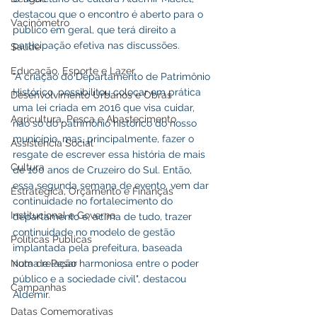
destacou que o encontro é aberto para o 
Vacinômetro
público em geral, que terá direito a 
participação efetiva nas discussões.
Saúde
Educação, Esporte e Lazer
"A criação do Departamento de Patrimônio 
Histórico, possibilitou colocar em prática 
Desenvolvimento Urbanos e Obras
uma lei criada em 2016 que visa cuidar, 
Agricultura, Pesca e Abastecimento
não só do patrimônio histórico do nosso 
município, mas, principalmente, fazer o 
Assistência Social
resgate de escrever essa história de mais 
Cultura
de 100 anos de Cruzeiro do Sul. Então, 
essa segunda semana de evento, vem dar 
Estratégica, Orçamento e Finanças
continuidade no fortalecimento do 
Institucional e Governo
departamento e, acima de tudo, trazer 
continuidade no modelo de gestão 
Políticas Públicas
implantada pela prefeitura, baseada 
Nota de Pesar
numa relação harmoniosa entre o poder 
público e a sociedade civil", destacou 
Campanhas
Aldemir.
Datas Comemorativas