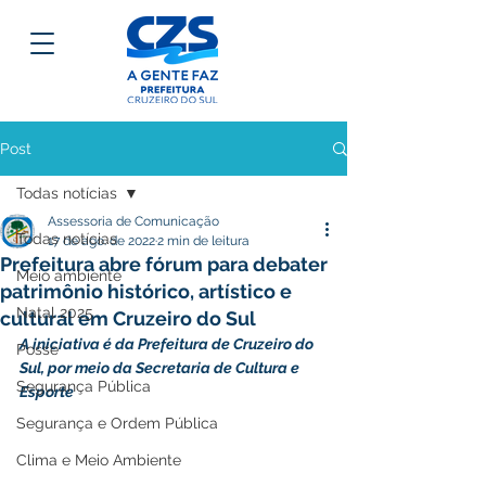
Post
Todas notícias
Assessoria de Comunicação
Todas notícias
17 de ago. de 2022
2 min de leitura
Prefeitura abre fórum para debater
Meio ambiente
patrimônio histórico, artístico e
Natal 2025
cultural em Cruzeiro do Sul
A iniciativa é da Prefeitura de Cruzeiro do 
Posse
Sul, por meio da Secretaria de Cultura e 
Segurança Pública
Esporte
Segurança e Ordem Pública
Clima e Meio Ambiente