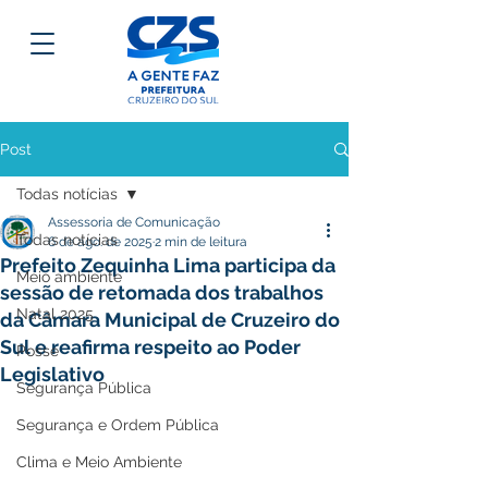
Post
Todas notícias
Assessoria de Comunicação
Todas notícias
6 de ago. de 2025
2 min de leitura
Prefeito Zequinha Lima participa da
Meio ambiente
sessão de retomada dos trabalhos
Natal 2025
da Câmara Municipal de Cruzeiro do
Sul e reafirma respeito ao Poder
Posse
Legislativo
Segurança Pública
Segurança e Ordem Pública
Clima e Meio Ambiente