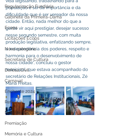
vida legislando, trabalhando para a 
Regularização Fundiária
população e sei da importância e da 
dificuldade que é ser vereador da nossa 
Gabinete da Primeira-Dama
cidade. Então, nada melhor do que a 
Ecops
gente vir aqui prestigiar, desejar sucesso 
nesse segundo semestre, com muita 
Licitações Ecops
produção legislativa, enfatizando sempre, 
a independência dos poderes, respeito e 
Nova categoria
harmonia para o desenvolvimento de 
Secretaria de Cultura
nossa cidade”, concluiu o gestor 
municipal, que estava acompanhado do 
Defesa Civil
secretário de Relações Institucionais, Zé 
Carnaval
Maria Freitas.
Enchente 2024
Refis
Nota de Repúdio
Premiação
Memória e Cultura