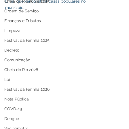
Cheia do Rio Juruá 2025
Lima, que vai construir casas populares no 
município.
Ordem de Serviço
Finanças e Tributos
Limpeza
Festival da Farinha 2025
Decreto
Comunicação
Cheia do Rio 2026
Lei
Festival da Farinha 2026
Nota Pública
COVD-19
Dengue
Vacinômetro