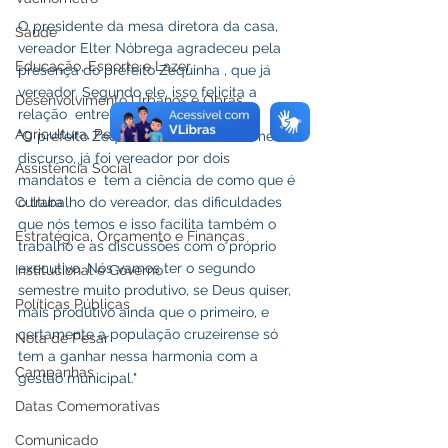
O presidente da mesa diretora da casa, 
Saúde
vereador Elter Nóbrega agradeceu pela 
Educação, Esporte e Lazer
presença do prefeito Zequinha , que já 
vereador. Segundo ele, isso felicita a 
Desenvolvimento Urbanos e Obras
relação  entre os poderes. 
Agricultura, Pesca e Abastecimento
"O prefeito Zequinha, como falei no meu 
discurso, já foi vereador por dois 
Assistência Social
mandatos e  tem a ciência de como que é 
Cultura
o trabalho do vereador, das dificuldades 
que nós temos e isso facilita também o 
Estratégica, Orçamento e Finanças
trabalho e as discussões com o próprio 
executivo. Nós vamos ter o segundo 
Institucional e Governo
semestre muito produtivo, se Deus quiser, 
Políticas Públicas
mais produtivo ainda que o primeiro, e 
certamente a população cruzeirense só 
Nota de Pesar
tem a ganhar nessa harmonia com a 
Campanhas
gestão municipal."
Datas Comemorativas
Comunicado