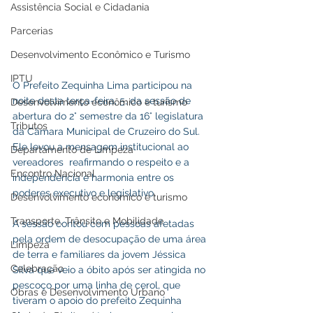
Assistência Social e Cidadania
Parcerias
Desenvolvimento Econômico e Turismo
IPTU
O Prefeito Zequinha Lima participou na 
noite desta terça-feira, 5, da sessão de 
Desenvolvimento econômico e turismo
abertura do 2° semestre da 16° legislatura 
Tributos
da Câmara Municipal de Cruzeiro do Sul. 
Ele levou a mensagem institucional ao 
Departamento de Limpeza
vereadores  reafirmando o respeito e a 
Encontro Nacional
independência e harmonia entre os 
poderes executivo e legislativo.
Desenvolvimento econômico e turismo
Transporte, Trânsito e Mobilidade
A sessão contou com pessoas afetadas 
pela ordem de desocupação de uma área 
Limpeza
de terra e familiares da jovem Jéssica 
Celebração
Silva que veio a óbito após ser atingida no 
pescoço por uma linha de cerol, que 
Obras e Desenvolvimento Urbano
tiveram o apoio do prefeito Zequinha 