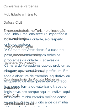
Convênios e Parcerias
Mobilidade e Trânsito
Defesa Civil
Empreendedorismo,Turismo e Inovação
Zequinha Lima, enalteceu a importância 
Meio Ambiente
do vereador para cidade, e o respeito 
entre os poderes.
Procuradoria Geral
"A Câmara de Vereadores é a casa do 
povo, é aqui onde chegam todos os 
Planejamento e Gestão
problemas da cidade. É através da 
Gabinete do Prefeito
Câmara de Vereadores que os problemas 
chegam aos secretários, à prefeitura. Em 
Comunicação e Cerimonial
toda a abertura de trabalho legislativo, eu 
Coordenadoria de Politica Mulheres
fiz questão de estar presente e é u faço 
isso como forma de valorizar o trabalho 
Licitações
legislativo, até porque aqui eu estive, aqui 
Casa Civil
eu iniciei a minha carreira política como 
vereador. Passei aqui oito anos da minha 
Controladoria Geral