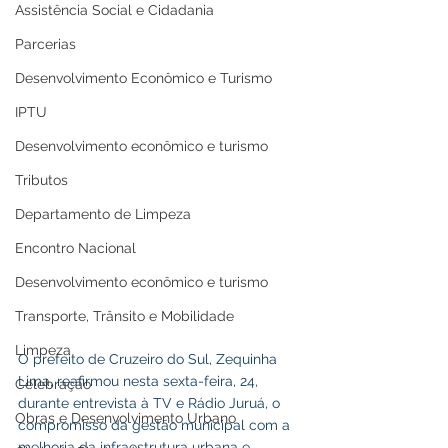
Assistência Social e Cidadania
Parcerias
Desenvolvimento Econômico e Turismo
IPTU
Desenvolvimento econômico e turismo
Tributos
Departamento de Limpeza
Encontro Nacional
Desenvolvimento econômico e turismo
Transporte, Trânsito e Mobilidade
Limpeza
O prefeito de Cruzeiro do Sul, Zequinha 
Lima, reafirmou nesta sexta-feira, 24, 
Celebração
durante entrevista à TV e Rádio Juruá, o 
Obras e Desenvolvimento Urbano
compromisso da gestão municipal com a 
melhoria da infraestrutura urbana e 