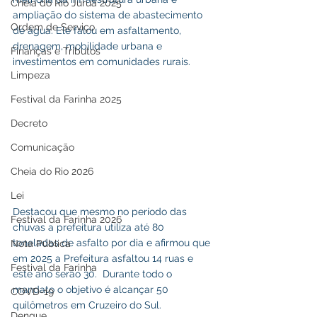
Cheia do Rio Juruá 2025
ampliação do sistema de abastecimento 
Ordem de Serviço
de água. Ele falou em asfaltamento, 
drenagem, mobilidade urbana e 
Finanças e Tributos
investimentos em comunidades rurais.
Limpeza
Festival da Farinha 2025
Decreto
Comunicação
Cheia do Rio 2026
Lei
Destacou que mesmo no período das 
Festival da Farinha 2026
chuvas a prefeitura utiliza até 80 
toneladas de asfalto por dia e afirmou que 
Nota Pública
em 2025 a Prefeitura asfaltou 14 ruas e 
Festival da Farinha
este ano serão 30.  Durante todo o 
mandato o objetivo é alcançar 50 
COVD-19
quilômetros em Cruzeiro do Sul.
Dengue