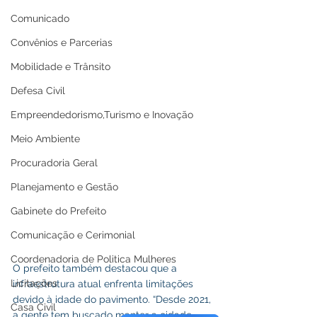
Comunicado
Convênios e Parcerias
Mobilidade e Trânsito
Defesa Civil
Empreendedorismo,Turismo e Inovação
Meio Ambiente
Procuradoria Geral
Planejamento e Gestão
Gabinete do Prefeito
Comunicação e Cerimonial
Coordenadoria de Politica Mulheres
O prefeito também destacou que a 
Licitações
infraestrutura atual enfrenta limitações 
devido à idade do pavimento. “Desde 2021, 
Casa Civil
a gente tem buscado manter a cidade 