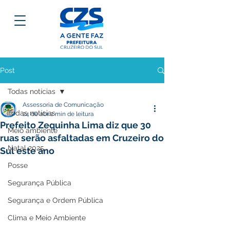
Post
Todas notícias
Assessoria de Comunicação
Todas notícias
24 de abr.
2 min de leitura
Prefeito Zequinha Lima diz que 30
Meio ambiente
ruas serão asfaltadas em Cruzeiro do
Natal 2025
Sul este ano
Posse
Segurança Pública
Segurança e Ordem Pública
Clima e Meio Ambiente