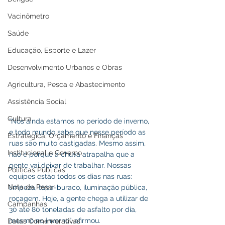
Vacinômetro
Saúde
Educação, Esporte e Lazer
Desenvolvimento Urbanos e Obras
Agricultura, Pesca e Abastecimento
Assistência Social
Cultura
“Nós ainda estamos no período de inverno, 
e todo mundo sabe que nesse período as 
Estratégica, Orçamento e Finanças
ruas são muito castigadas. Mesmo assim, 
Institucional e Governo
não é porque a chuva atrapalha que a 
gente vai deixar de trabalhar. Nossas 
Políticas Públicas
equipes estão todos os dias nas ruas: 
Nota de Pesar
limpeza, tapa-buraco, iluminação pública, 
roçagem. Hoje, a gente chega a utilizar de 
Campanhas
30 até 80 toneladas de asfalto por dia, 
mesmo no inverno”, afirmou.
Datas Comemorativas