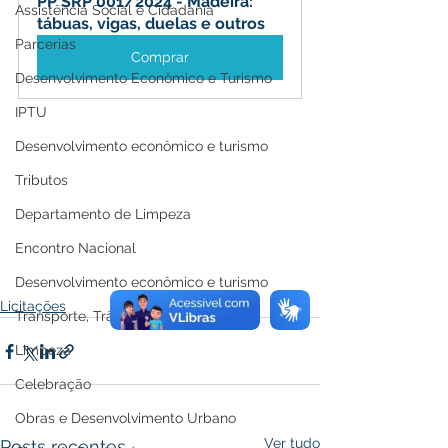
PP SRP 001/2024 - Madeira: 
Assistência Social e Cidadania
tábuas, vigas, duelas e outros
Parcerias
Comprar
Desenvolvimento Econômico e Turismo
IPTU
Desenvolvimento econômico e turismo
Tributos
Departamento de Limpeza
Encontro Nacional
Desenvolvimento econômico e turismo
Licitações
Transporte, Trânsito e Mobilidade
Limpeza
Celebração
Obras e Desenvolvimento Urbano
Ver tudo
Posts recentes