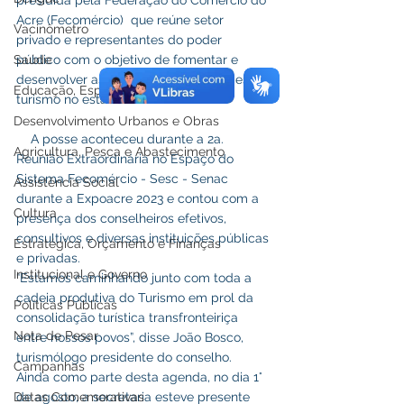
presidida pela Federação do Comércio do 
Acre (Fecomércio)  que reúne setor 
Vacinômetro
privado e representantes do poder 
Saúde
público com o objetivo de fomentar e 
desenvolver as diferentes modalidades de 
Educação, Esporte e Lazer
turismo no estado.
Desenvolvimento Urbanos e Obras
    A posse aconteceu durante a 2a. 
Agricultura, Pesca e Abastecimento
Reunião Extraordinária no Espaço do 
Sistema Fecomércio - Sesc - Senac 
Assistência Social
durante a Expoacre 2023 e contou com a 
Cultura
presença dos conselheiros efetivos, 
consultivos e diversas instituições públicas 
Estratégica, Orçamento e Finanças
e privadas.
Institucional e Governo
“Estamos caminhando junto com toda a 
cadeia produtiva do Turismo em prol da 
Políticas Públicas
consolidação turística transfronteiriça 
Nota de Pesar
entre nossos povos”, disse João Bosco, 
turismólogo presidente do conselho.
Campanhas
Ainda como parte desta agenda, no dia 1° 
Datas Comemorativas
de agosto, a secretaria esteve presente 