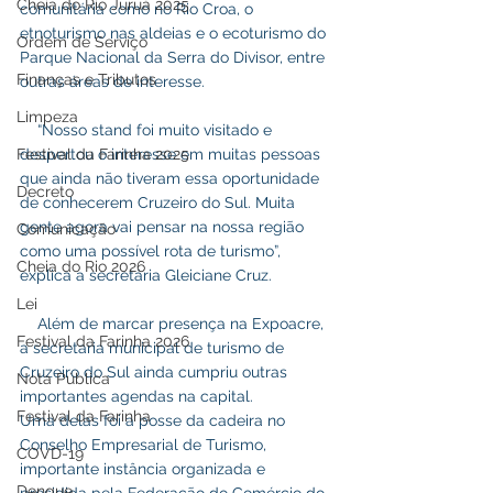
Cheia do Rio Juruá 2025
comunitária como no Rio Croa, o 
etnoturismo nas aldeias e o ecoturismo do 
Ordem de Serviço
Parque Nacional da Serra do Divisor, entre 
Finanças e Tributos
outras áreas de interesse.
Limpeza
    “Nosso stand foi muito visitado e 
Festival da Farinha 2025
despertou o interesse em muitas pessoas 
que ainda não tiveram essa oportunidade 
Decreto
de conhecerem Cruzeiro do Sul. Muita 
gente agora vai pensar na nossa região 
Comunicação
como uma possível rota de turismo”, 
Cheia do Rio 2026
explica a secretária Gleiciane Cruz.
Lei
    Além de marcar presença na Expoacre, 
Festival da Farinha 2026
a secretaria municipal de turismo de 
Cruzeiro do Sul ainda cumpriu outras 
Nota Pública
importantes agendas na capital.
Festival da Farinha
Uma delas foi a posse da cadeira no 
Conselho Empresarial de Turismo, 
COVD-19
importante instância organizada e 
Dengue