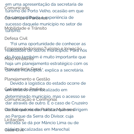
em uma apresentação da secretaria de 
Comunicado
turismo de Porto Velho, ocasião em que 
foi compartilhada a experiência de 
Convênios e Parcerias
sucesso daquele município no setor de 
Mobilidade e Trânsito
turismo.
Defesa Civil
    “Foi uma oportunidade de conhecer as 
Empreendedorismo,Turismo e Inovação
realidades de outros municípios. Para nós 
do Acre também é muito importante que 
Meio Ambiente
haja um planejamento estratégico com os 
Procuradoria Geral
demais municípios”, explica a secretária.
Planejamento e Gestão
    Devido à logística do estado ocorre de 
Gabinete do Prefeito
um atrativo estar localizado em 
determinado município, mas o acesso se 
Comunicação e Cerimonial
dar através de outro. É o caso de Cruzeiro 
Coordenadoria de Politica Mulheres
do Sul que recebe turistas que se dirigem 
ao Parque da Serra do Divisor, cuja 
Licitações
entrada se dá por Mâncio Lima ou de 
aldeias localizadas em Marechal 
Casa Civil