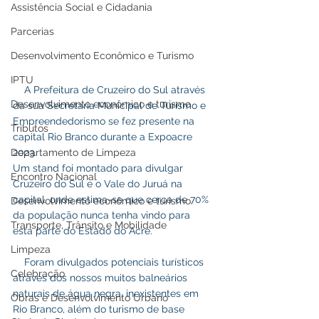
Assistência Social e Cidadania
Parcerias
Desenvolvimento Econômico e Turismo
IPTU
    A Prefeitura de Cruzeiro do Sul através 
Desenvolvimento econômico e turismo
da sua Secretaria Municipal de Turismo e 
Empreendedorismo se fez presente na 
Tributos
capital Rio Branco durante a Expoacre 
Departamento de Limpeza
2023.
Um stand foi montado para divulgar 
Encontro Nacional
Cruzeiro do Sul e o Vale do Juruá na 
capital, onde estima-se que cerca de 70% 
Desenvolvimento econômico e turismo
da população nunca tenha vindo para 
Transporte, Trânsito e Mobilidade
esta parte do Estado do Acre.
Limpeza
    Foram divulgados potenciais turísticos 
Celebração
através dos nossos muitos balneários 
naturais de água negra, inexistentes em 
Obras e Desenvolvimento Urbano
Rio Branco, além do turismo de base 