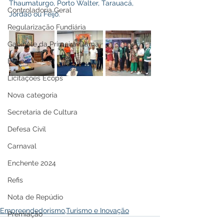
Thaumaturgo, Porto Walter, Tarauacá, 
Controladoria Geral
Jordão ou Feijó.
Regularização Fundiária
Gabinete da Primeira-Dama
Ecops
Licitações Ecops
Nova categoria
Secretaria de Cultura
Defesa Civil
Carnaval
Enchente 2024
Refis
Nota de Repúdio
Empreendedorismo,Turismo e Inovação
Premiação