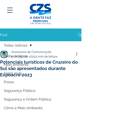
Post
Todas notícias
Assessoria de Comunicação
Todas notícias
4 de ago. de 2023
2 min de leitura
Potenciais turísticos de Cruzeiro do
Meio ambiente
Sul são apresentados durante
Natal 2025
Expoacre 2023
Posse
Segurança Pública
Segurança e Ordem Pública
Clima e Meio Ambiente