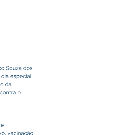
co Souza dos 
dia especial 
e da 
contra o 
de 
vo, vacinação 