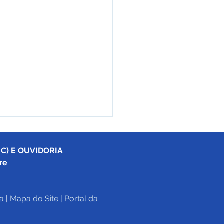
C) E OUVIDORIA
re
a
|
Mapa do Site
 | 
Portal da 
eitura de Cruzeiro do