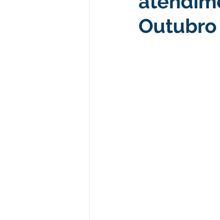
atendim
Outubro
Desenvolvimento econômico e 
Obras e Desenvolvimento Urba
Limpeza
Festival da Farinh
Festival da Farinha 2026
No