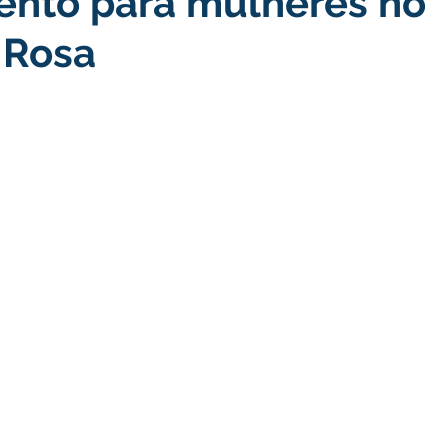
ento para mulheres no
 Rosa
turismo
Transporte, Trânsito e Mobilidade
Limpeza
no
Cheia do Rio Juruá 2025
Ordem de Serviço
Fina
a 2025
Decreto
Comunicação
Cheia do Rio 2026
ta Pública