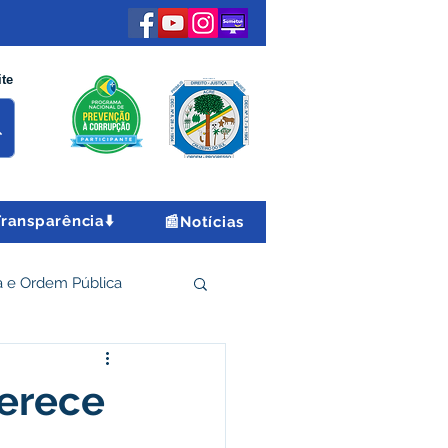
ite
Transparência⬇️
📰Notícias
 e Ordem Pública
 Econômico e Turismo
ferece
Encontro Nacional