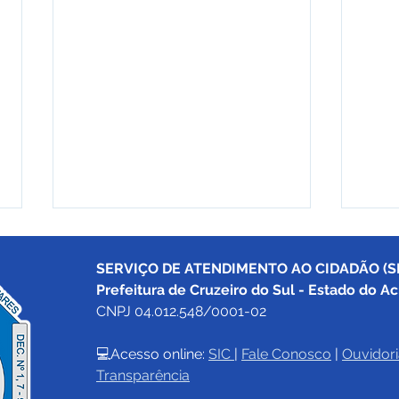
SERVIÇO DE ATENDIMENTO AO CIDADÃO (SI
Prefeitura de Cruzeiro do Sul - Estado do Ac
CNPJ 04.012.548/0001-02
💻Acesso online: 
SIC 
| 
Fale Conosco
 | 
Ouvidori
Transparência
Prefeitura de Cruzeiro do
Pref