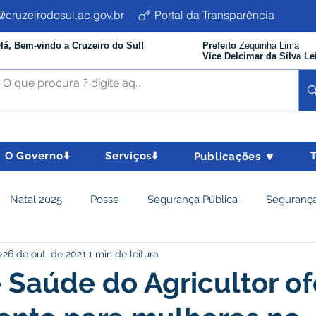
cruzeirodosul.ac.gov.br
Portal da Transparência
lá, Bem-vindo a Cruzeiro do Sul!
Prefeito
Zequinha Lima
Vice Delcimar da Silva Le
O Governo⬇️
Serviços⬇️
Publicações 🔽
Natal 2025
Posse
Segurança Pública
Segurança
8
26 de out. de 2021
1 min de leitura
istência Social e Cidadania
Parcerias
Desenvolvimento
 Saúde do Agricultor o
nômico e turismo
Tributos
Departamento de Limpeza