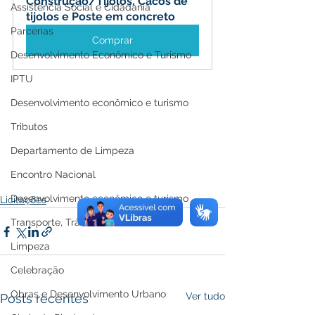
Construção/Tijolos, Cacos de 
Assistência Social e Cidadania
tijolos e Poste em concreto
Parcerias
Comprar
Desenvolvimento Econômico e Turismo
IPTU
Desenvolvimento econômico e turismo
Tributos
Departamento de Limpeza
Encontro Nacional
Desenvolvimento econômico e turismo
Licitações
Transporte, Trânsito e Mobilidade
Limpeza
Celebração
Obras e Desenvolvimento Urbano
Ver tudo
Posts recentes