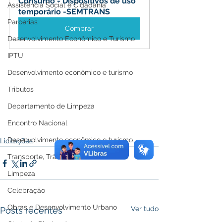
Consumo - Dispositivos de uso 
Assistência Social e Cidadania
temporário -SEMTRANS
Parcerias
Comprar
Desenvolvimento Econômico e Turismo
IPTU
Desenvolvimento econômico e turismo
Tributos
Departamento de Limpeza
Encontro Nacional
Desenvolvimento econômico e turismo
Licitações
Transporte, Trânsito e Mobilidade
Limpeza
Celebração
Obras e Desenvolvimento Urbano
Ver tudo
Posts recentes