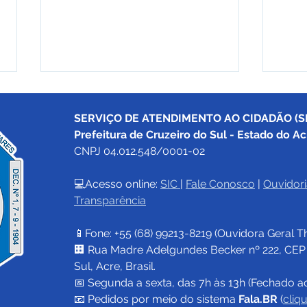
SERVIÇO DE ATENDIMENTO AO CIDADÃO (SI
Prefeitura de Cruzeiro do Sul - Estado do Ac
CNPJ 04.012.548/0001-02
💻Acesso online: 
SIC 
| 
Fale Conosco
 | 
Ouvidori
Transparência
PE N°024/2025 - AVISO DE
PE 0
LICITAÇÃO
Lici
📱Fone: +55 (68) 
99213-8219
 (Ouvidora Geral 
T
🏢 Rua Madre Adelgundes Becker nº 222, CEP 69
Sul, Acre, Brasil.
📅 Segunda a sexta, das 7h às 13h (Fechado a
📧 
Pedidos por meio do sistema 
Fala.BR
 (
cliq