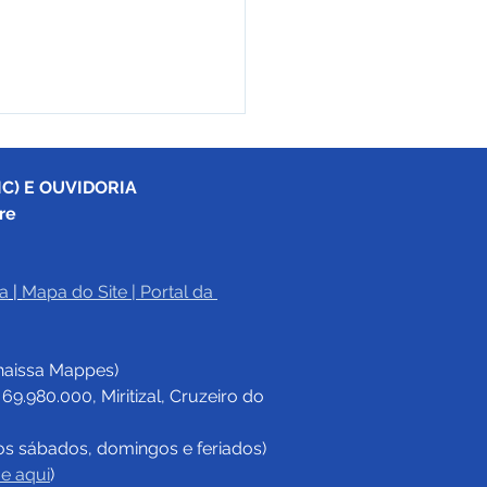
C) E OUVIDORIA
re
a
|
Mapa do Site
 | 
Portal da 
17/2025 - Aviso de
tação
haissa Mappes)
.980.000, Miritizal, Cruzeiro do 
os sábados, domingos e feriados)
ue aqui
)