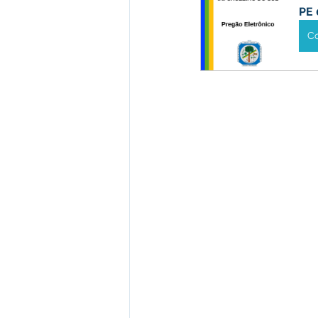
PE 
C
Desenvolvimento econômico e 
Obras e Desenvolvimento Urba
Limpeza
Festival da Farinh
Festival da Farinha 2026
No