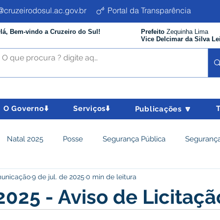
cruzeirodosul.ac.gov.br
Portal da Transparência
lá, Bem-vindo a Cruzeiro do Sul!
Prefeito
Zequinha Lima
Vice Delcimar da Silva Le
O Governo⬇️
Serviços⬇️
Publicações 🔽
Natal 2025
Posse
Segurança Pública
Segurança
municação
9 de jul. de 2025
0 min de leitura
istência Social e Cidadania
Parcerias
Desenvolvimento
025 - Aviso de Licitaçã
nômico e turismo
Tributos
Departamento de Limpeza