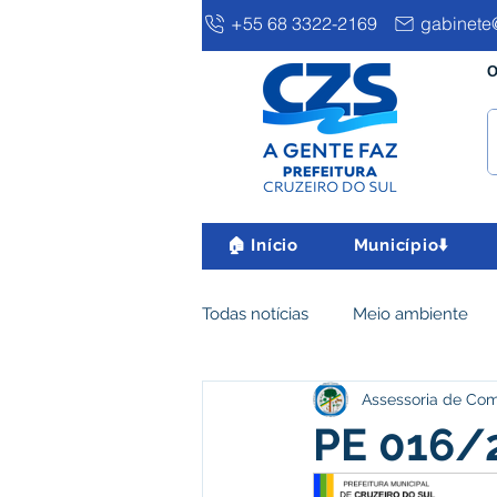
+55 68 3322-2169
gabinete@
O
🏠 Início
Município⬇️
Todas notícias
Meio ambiente
Assessoria de Co
Clima e Meio Ambiente
Ass
PE 016/2
IPTU
Desenvolvimento eco