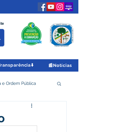
ite
Transparência⬇️
📰Notícias
 e Ordem Pública
 Econômico e Turismo
o
Encontro Nacional