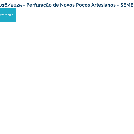
016/2025 - Perfuração de Novos Poços Artesianos - SEME
omprar
turismo
Transporte, Trânsito e Mobilidade
Limpeza
no
Cheia do Rio Juruá 2025
Ordem de Serviço
Fina
a 2025
Decreto
Comunicação
Cheia do Rio 2026
ta Pública