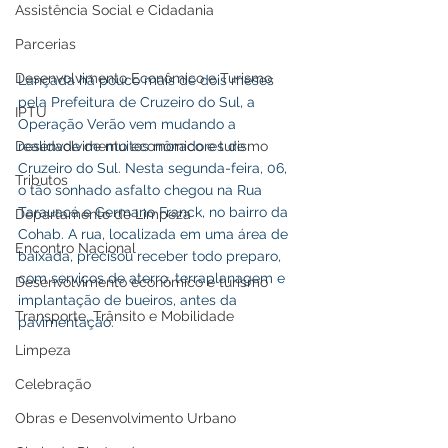
Assistência Social e Cidadania
Parcerias
Desenvolvimento Econômico e Turismo
Lançada há pouco mais de dois meses 
pela Prefeitura de Cruzeiro do Sul, a 
IPTU
Operação Verão vem mudando a 
Desenvolvimento econômico e turismo
realidade de muitos moradores de 
Cruzeiro do Sul. Nesta segunda-feira, 06, 
Tributos
o tão sonhado asfalto chegou na Rua 
Tarauacá e Germano Franck, no bairro da 
Departamento de Limpeza
Cohab. A rua, localizada em uma área de 
Encontro Nacional
baixada, precisou receber todo preparo, 
com serviços de aterro, terraplanagem e 
Desenvolvimento econômico e turismo
implantação de bueiros, antes da 
Transporte, Trânsito e Mobilidade
pavimentação. 
Limpeza
Celebração
Obras e Desenvolvimento Urbano