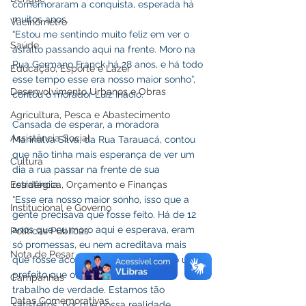
comemoraram a conquista, esperada há 
muitos anos. 
Vacinômetro
“Estou me sentindo muito feliz em ver o 
Saúde
asfalto passando aqui na frente. Moro na 
Rua Germano Franck há 28 anos, e há todo 
Educação, Esporte e Lazer
esse tempo esse era nosso maior sonho”, 
Desenvolvimento Urbanos e Obras
contou o morador Luiz Inácio. 
Agricultura, Pesca e Abastecimento
Cansada de esperar, a moradora 
Assistência Social
Marinalva Silva, da Rua Tarauacá, contou 
que não tinha mais esperança de ver um 
Cultura
dia a rua passar na frente de sua 
Estratégica, Orçamento e Finanças
residência.
“Esse era nosso maior sonho, isso que a 
Institucional e Governo
gente precisava que fosse feito. Há de 12 
anos que eu moro aqui e esperava, eram 
Políticas Públicas
só promessas, eu nem acreditava mais 
Nota de Pesar
que fosse acontecer, mas  agora veio um 
prefeito que olhou por nós e fez um 
Campanhas
trabalho de verdade. Estamos tão 
Datas Comemorativas
satisfeitos, por que nossa realidade 