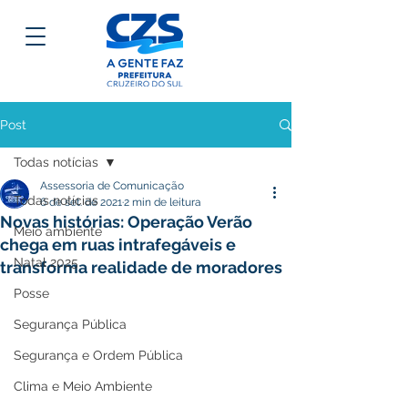
Post
Todas notícias
Assessoria de Comunicação
Todas notícias
6 de set. de 2021
2 min de leitura
Novas histórias: Operação Verão
Meio ambiente
chega em ruas intrafegáveis e
Natal 2025
transforma realidade de moradores
Posse
Segurança Pública
Segurança e Ordem Pública
Clima e Meio Ambiente