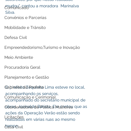
mudou”, contou a moradora  Marinalva 
Comunicado
Silva.
Convênios e Parcerias
Mobilidade e Trânsito
Defesa Civil
Empreendedorismo,Turismo e Inovação
Meio Ambiente
Procuradoria Geral
Planejamento e Gestão
O prefeito Zequinha Lima esteve no local, 
Gabinete do Prefeito
acompanhando os serviços, 
Comunicação e Cerimonial
acompanhado do secretário municipal de 
obras, Josinaldo Batista. Ele contou que as 
Coordenadoria de Politica Mulheres
ações da Operação Verão estão sendo 
Licitações
realizadas em várias ruas ao mesmo 
tempo. 
Casa Civil