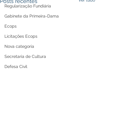
Posts recentes
Regularização Fundiária
Gabinete da Primeira-Dama
Ecops
Licitações Ecops
Nova categoria
Secretaria de Cultura
Defesa Civil
Carnaval
Enchente 2024
Refis
Nota de Repúdio
Premiação
Memória e Cultura