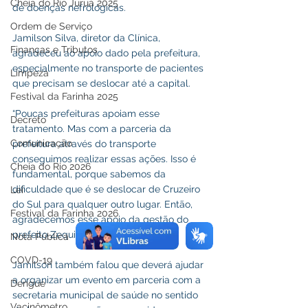
Cheia do Rio Juruá 2025
de doenças nefrológicas.
Ordem de Serviço
Jamilson Silva, diretor da Clínica, 
Finanças e Tributos
agradeceu ao apoio dado pela prefeitura, 
especialmente no transporte de pacientes 
Limpeza
que precisam se deslocar até a capital.
Festival da Farinha 2025
“Poucas prefeituras apoiam esse 
Decreto
tratamento. Mas com a parceria da 
Comunicação
prefeitura através do transporte 
conseguimos realizar essas ações. Isso é 
Cheia do Rio 2026
fundamental, porque sabemos da 
dificuldade que é se deslocar de Cruzeiro 
Lei
do Sul para qualquer outro lugar. Então, 
Festival da Farinha 2026
agradecemos esse apoio da gestão do 
prefeito Zequinha Lima.
Nota Pública
COVD-19
Jamilson também falou que deverá ajudar 
a organizar um evento em parceria com a 
Dengue
secretaria municipal de saúde no sentido 
Vacinômetro