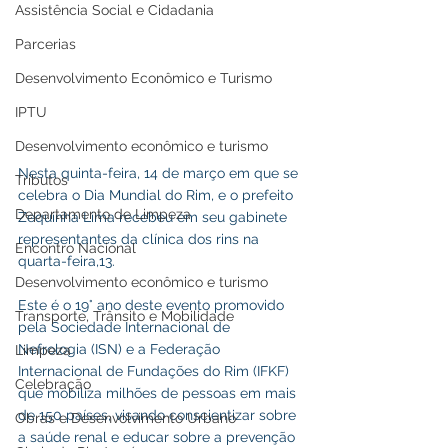
Assistência Social e Cidadania
Parcerias
Desenvolvimento Econômico e Turismo
IPTU
Desenvolvimento econômico e turismo
Nesta quinta-feira, 14 de março em que se 
Tributos
celebra o Dia Mundial do Rim, e o prefeito 
Departamento de Limpeza
Zequinha Lima recebeu em seu gabinete 
representantes da clínica dos rins na 
Encontro Nacional
quarta-feira,13.
Desenvolvimento econômico e turismo
Este é o 19° ano deste evento promovido 
Transporte, Trânsito e Mobilidade
pela Sociedade Internacional de 
Nefrologia (ISN) e a Federação 
Limpeza
Internacional de Fundações do Rim (IFKF) 
Celebração
que mobiliza milhões de pessoas em mais 
de 150 países, visando conscientizar sobre 
Obras e Desenvolvimento Urbano
a saúde renal e educar sobre a prevenção 