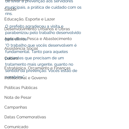
de levar a prevenção aos servidores 
municipais, a prática de cuidado com os 
Saúde
rins.
Educação, Esporte e Lazer
O prefeito agradeceu a visita e 
Desenvolvimento Urbanos e Obras
parabenizou pelo trabalho desenvolvido 
Agricultura, Pesca e Abastecimento
pela clínica.
“O trabalho que vocês desenvolvem é 
Assistência Social
fundamental. Tanto para aqueles 
pacientes que precisam de um 
Cultura
tratamento mais urgente, quanto no 
Estratégica, Orçamento e Finanças
sentido da prevenção. Vocês estão de 
parabéns”.
Institucional e Governo
Políticas Públicas
Nota de Pesar
Campanhas
Datas Comemorativas
Comunicado