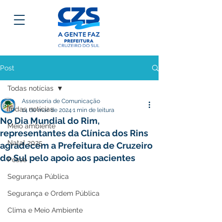
Post
Todas notícias
Assessoria de Comunicação
Todas notícias
14 de mar. de 2024
1 min de leitura
No Dia Mundial do Rim,
Meio ambiente
representantes da Clínica dos Rins
Natal 2025
agradecem a Prefeitura de Cruzeiro
do Sul pelo apoio aos pacientes
Posse
Segurança Pública
Segurança e Ordem Pública
Clima e Meio Ambiente