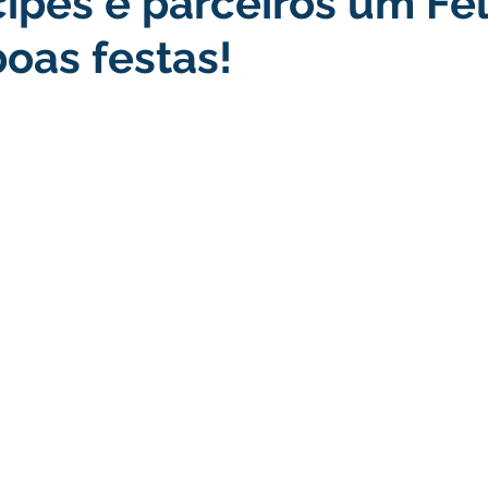
ipes e parceiros um Fel
boas festas!
turismo
Transporte, Trânsito e Mobilidade
Limpeza
no
Cheia do Rio Juruá 2025
Ordem de Serviço
Fina
a 2025
Decreto
Comunicação
Cheia do Rio 2026
ta Pública