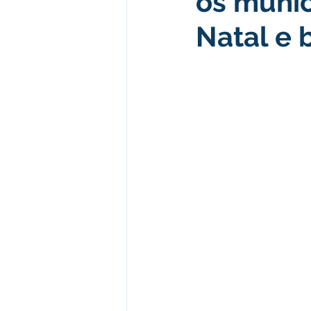
os muníc
Natal e 
Desenvolvimento econômico e 
Obras e Desenvolvimento Urba
Limpeza
Festival da Farinh
Festival da Farinha 2026
No