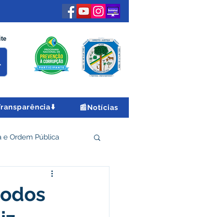
ite
Transparência⬇️
📰Notícias
 e Ordem Pública
 Econômico e Turismo
todos
Encontro Nacional