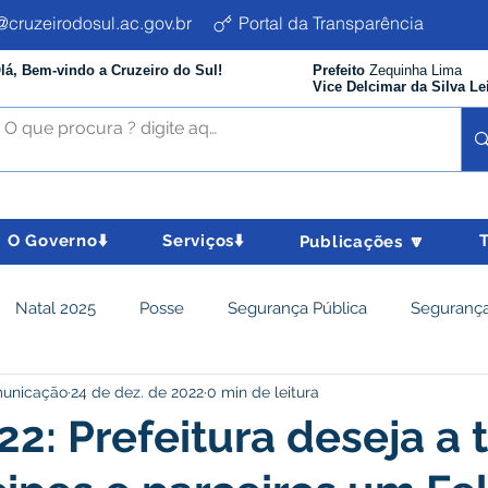
cruzeirodosul.ac.gov.br
Portal da Transparência
lá, Bem-vindo a Cruzeiro do Sul!
Prefeito
Zequinha Lima
Vice Delcimar da Silva Le
O Governo⬇️
Serviços⬇️
Publicações 🔽
Natal 2025
Posse
Segurança Pública
Segurança
municação
24 de dez. de 2022
0 min de leitura
istência Social e Cidadania
Parcerias
Desenvolvimento
22: Prefeitura deseja a 
nômico e turismo
Tributos
Departamento de Limpeza