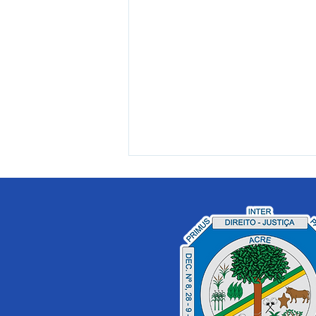
12 de junho: Feliz Dia dos
Namorados!