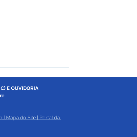
C) E OUVIDORIA
re
a
|
Mapa do Site
 | 
Portal da 
e junho: Dia de Corpus
sti