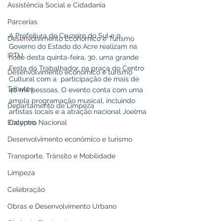
Assistência Social e Cidadania
Parcerias
A Prefeitura de Cruzeiro do Sul e o 
Desenvolvimento Econômico e Turismo
Governo do Estado do Acre realizam na 
IPTU
noite desta quinta-feira, 30, uma grande 
Festa do Trabalhador, na praça do Centro 
Desenvolvimento econômico e turismo
Cultural com a  participação de mais de 
Tributos
40 mil pessoas. O evento conta com uma 
ampla programação musical, incluindo 
Departamento de Limpeza
artistas locais e a atração nacional Joelma 
Encontro Nacional
Calypso. 
Desenvolvimento econômico e turismo
Transporte, Trânsito e Mobilidade
Limpeza
Celebração
Obras e Desenvolvimento Urbano