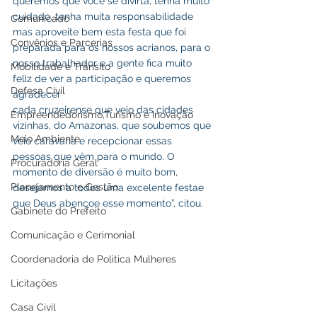
queremos que você se divirta, tenha muito 
cuidado, tenha muita responsabilidade
Comunicado
mas aproveite bem esta festa que foi 
Convênios e Parcerias
preparada para os nossos acrianos, para o 
nosso trabalhador e a gente fica muito 
Mobilidade e Trânsito
feliz de ver a participação e queremos 
Defesa Civil
agradecer
cada cruzeirense que veio das cidades 
Empreendedorismo,Turismo e Inovação
vizinhas, do Amazonas, que soubemos que 
Meio Ambiente
veio caravana e recepcionar essas 
pessoas que vêm para o mundo. O 
Procuradoria Geral
momento de diversão é muito bom, 
Planejamento e Gestão
desejamos a todos uma excelente festae 
que Deus abençoe esse momento”, citou. 
Gabinete do Prefeito
Comunicação e Cerimonial
Coordenadoria de Politica Mulheres
Licitações
Casa Civil