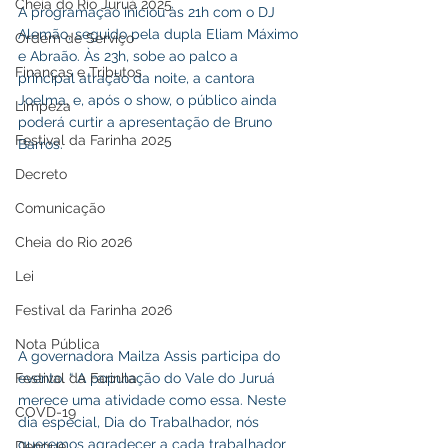
Cheia do Rio Juruá 2025
A programação iniciou às 21h com o DJ 
Alemão, seguido pela dupla Eliam Máximo 
Ordem de Serviço
e Abraão. Às 23h, sobe ao palco a 
Finanças e Tributos
principal atração da noite, a cantora 
Joelma, e, após o show, o público ainda 
Limpeza
poderá curtir a apresentação de Bruno 
Festival da Farinha 2025
Barros.
Decreto
Comunicação
Cheia do Rio 2026
Lei
Festival da Farinha 2026
Nota Pública
A governadora Mailza Assis participa do 
evento. “ A população do Vale do Juruá 
Festival da Farinha
merece uma atividade como essa. Neste 
COVD-19
dia especial, Dia do Trabalhador, nós 
queremos agradecer a cada trabalhador 
Dengue