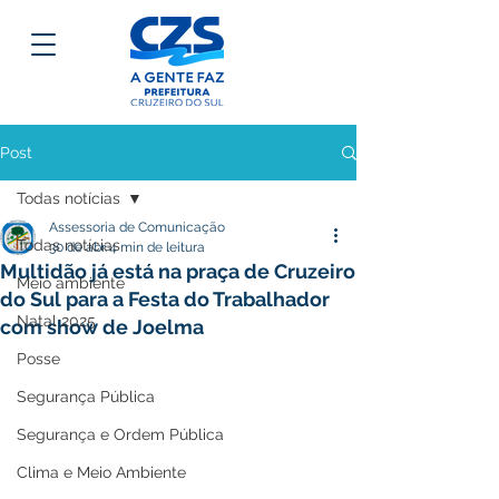
Post
Todas notícias
Assessoria de Comunicação
Todas notícias
30 de abr.
4 min de leitura
Multidão já está na praça de Cruzeiro
Meio ambiente
do Sul para a Festa do Trabalhador
Natal 2025
com show de Joelma
Posse
Segurança Pública
Segurança e Ordem Pública
Clima e Meio Ambiente