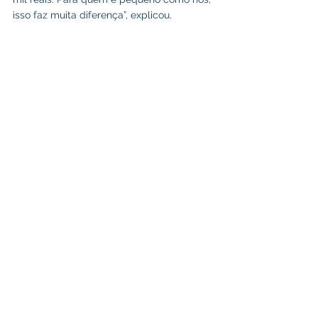
isso faz muita diferença”, explicou.
A empreendedora também ressaltou a 
relevância da parceria entre o poder 
público e os trabalhadores informais. “É 
muito importante esse apoio da Prefeitura 
e do Governo do Estado. Esses eventos 
movimentam muito a economia do 
município e ajudam muita gente”, concluiu.
Segurança e trânsito reforçados