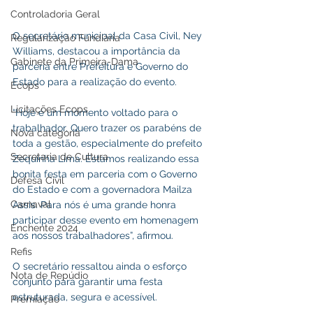
Controladoria Geral
O secretário municipal da Casa Civil, Ney 
Regularização Fundiária
Williams, destacou a importância da 
Gabinete da Primeira-Dama
parceria entre Prefeitura e Governo do 
Estado para a realização do evento.
Ecops
Licitações Ecops
“Hoje é um momento voltado para o 
trabalhador. Quero trazer os parabéns de 
Nova categoria
toda a gestão, especialmente do prefeito 
Secretaria de Cultura
Zequinha Lima. Estamos realizando essa 
bonita festa em parceria com o Governo 
Defesa Civil
do Estado e com a governadora Mailza 
Carnaval
Assis. Para nós é uma grande honra 
participar desse evento em homenagem 
Enchente 2024
aos nossos trabalhadores”, afirmou.
Refis
O secretário ressaltou ainda o esforço 
Nota de Repúdio
conjunto para garantir uma festa 
estruturada, segura e acessível.
Premiação