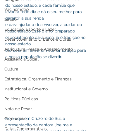
do nosso estado, a cada família que 
Vacinômetro
levanta todo dia e dá o seu melhor para 
garantir a sua renda
Saúde
e para ajudar a desenvolver, a cuidar do 
Educação, Esporte e Lazer
nosso estado.Esse dia foi preparado 
especialmente para você, já é tradição no 
Desenvolvimento Urbanos e Obras
nosso estado
Agricultura, Pesca e Abastecimento
oferecer um show em comemoração para 
a nossa população se divertir. 
Assistência Social
Cultura
Estratégica, Orçamento e Finanças
Institucional e Governo
Políticas Públicas
Nota de Pesar
Hoje aqui em Cruzeiro do Sul, a 
Campanhas
apresentação da cantora Joelma e 
Datas Comemorativas