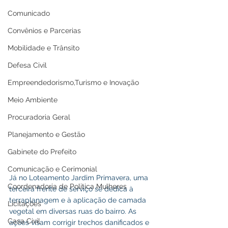
Comunicado
Convênios e Parcerias
Mobilidade e Trânsito
Defesa Civil
Empreendedorismo,Turismo e Inovação
Meio Ambiente
Procuradoria Geral
Planejamento e Gestão
Gabinete do Prefeito
Comunicação e Cerimonial
Já no Loteamento Jardim Primavera, uma 
Coordenadoria de Politica Mulheres
terceira frente de serviço se dedica à 
terraplanagem e à aplicação de camada 
Licitações
vegetal em diversas ruas do bairro. As 
Casa Civil
ações visam corrigir trechos danificados e 