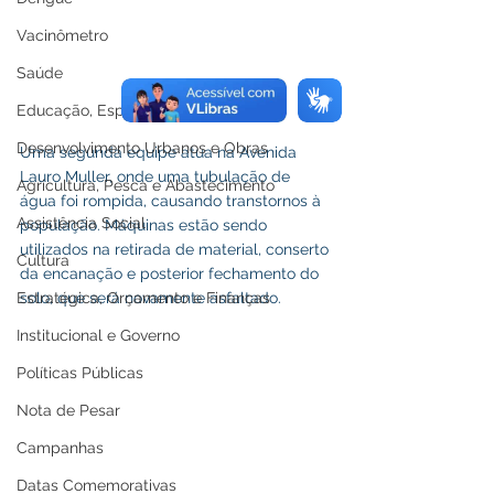
Vacinômetro
Saúde
Educação, Esporte e Lazer
Desenvolvimento Urbanos e Obras
Uma segunda equipe atua na Avenida 
Lauro Muller, onde uma tubulação de 
Agricultura, Pesca e Abastecimento
água foi rompida, causando transtornos à 
Assistência Social
população. Máquinas estão sendo 
utilizados na retirada de material, conserto 
Cultura
da encanação e posterior fechamento do 
solo, que será novamente asfaltado.
Estratégica, Orçamento e Finanças
Institucional e Governo
Políticas Públicas
Nota de Pesar
Campanhas
Datas Comemorativas