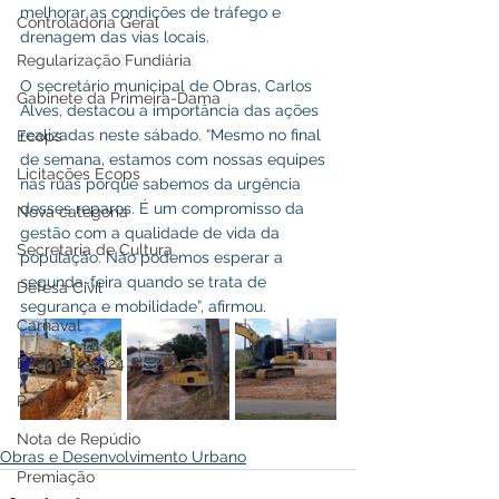
melhorar as condições de tráfego e 
Controladoria Geral
drenagem das vias locais.
Regularização Fundiária
O secretário municipal de Obras, Carlos 
Gabinete da Primeira-Dama
Alves, destacou a importância das ações 
realizadas neste sábado. “Mesmo no final 
Ecops
de semana, estamos com nossas equipes 
Licitações Ecops
nas ruas porque sabemos da urgência 
desses reparos. É um compromisso da 
Nova categoria
gestão com a qualidade de vida da 
Secretaria de Cultura
população. Não podemos esperar a 
segunda-feira quando se trata de 
Defesa Civil
segurança e mobilidade”, afirmou.
Carnaval
Enchente 2024
Refis
Nota de Repúdio
Obras e Desenvolvimento Urbano
Premiação