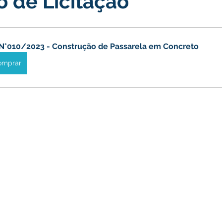
 de Licitação
turismo
Transporte, Trânsito e Mobilidade
Limpeza
N°010/2023 - Construção de Passarela em Concreto
omprar
no
Cheia do Rio Juruá 2025
Ordem de Serviço
Fina
a 2025
Decreto
Comunicação
Cheia do Rio 2026
ta Pública