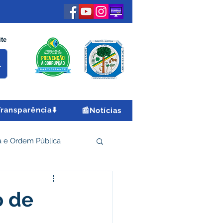
ite
Transparência⬇️
📰Notícias
 e Ordem Pública
 Econômico e Turismo
o de
Encontro Nacional