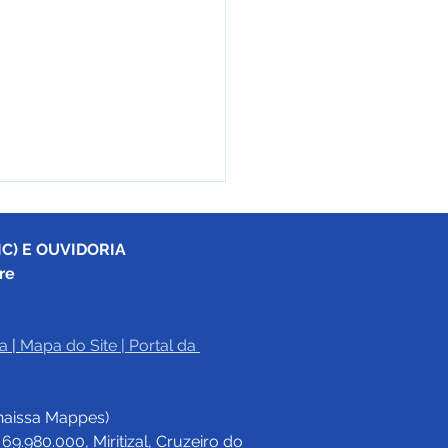
C) E OUVIDORIA
re
a
|
Mapa do Site
 | 
Portal da 
17/2025 - Aviso de
tação
haissa Mappes)
.980.000, Miritizal, Cruzeiro do 