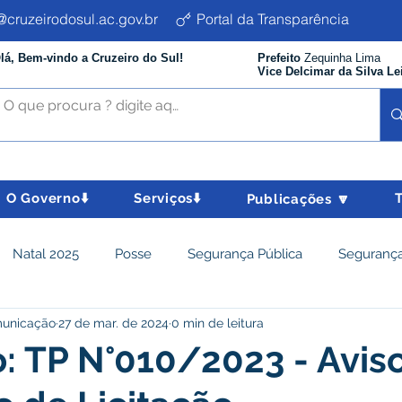
cruzeirodosul.ac.gov.br
Portal da Transparência
lá, Bem-vindo a Cruzeiro do Sul!
Prefeito
Zequinha Lima
Vice Delcimar da Silva Le
O Governo⬇️
Serviços⬇️
Publicações 🔽
Natal 2025
Posse
Segurança Pública
Segurança
municação
27 de mar. de 2024
0 min de leitura
istência Social e Cidadania
Parcerias
Desenvolvimento
o: TP N°010/2023 - Avis
nômico e turismo
Tributos
Departamento de Limpeza