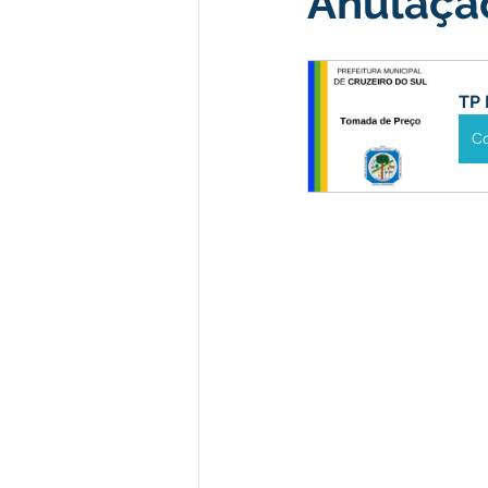
Anulação
Desenvolvimento econômico e 
TP 
C
Obras e Desenvolvimento Urba
Limpeza
Festival da Farinh
Festival da Farinha 2026
No