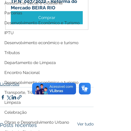
TP N° 007/2022 - Reforma do 
Assistência Social e Cidadania
Mercado BEIRA RIO
Parcerias
Comprar
Desenvolvimento Econômico e Turismo
IPTU
Desenvolvimento econômico e turismo
Tributos
Departamento de Limpeza
Encontro Nacional
Desenvolvimento econômico e turismo
Licitações
Transporte, Trânsito e Mobilidade
Limpeza
Celebração
Obras e Desenvolvimento Urbano
Ver tudo
Posts recentes