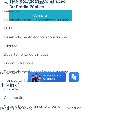
TP N°001/2023 - Construção 
Assistência Social e Cidadania
De Prédio Público
Parcerias
Comprar
Desenvolvimento Econômico e Turismo
IPTU
Desenvolvimento econômico e turismo
Tributos
Departamento de Limpeza
Encontro Nacional
Desenvolvimento econômico e turismo
Licitações
Transporte, Trânsito e Mobilidade
Limpeza
Celebração
Obras e Desenvolvimento Urbano
Ver tudo
Posts recentes