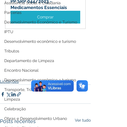
PP SRP 044/2023 - 
Assistência Social e Cidadania
Medicamentos Essenciais
Parcerias
Comprar
Desenvolvimento Econômico e Turismo
IPTU
Desenvolvimento econômico e turismo
Tributos
Departamento de Limpeza
Encontro Nacional
Desenvolvimento econômico e turismo
Licitações
Transporte, Trânsito e Mobilidade
Limpeza
Celebração
Obras e Desenvolvimento Urbano
Ver tudo
Posts recentes