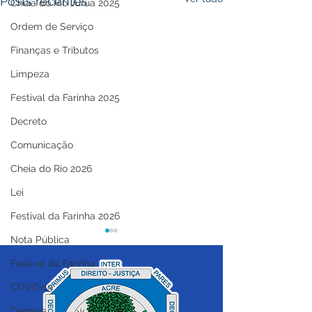
Posts recentes
Cheia do Rio Juruá 2025
Ordem de Serviço
Finanças e Tributos
Limpeza
Festival da Farinha 2025
Decreto
Comunicação
Cheia do Rio 2026
Lei
Festival da Farinha 2026
Nota Pública
Festival da Farinha
COVD-19
Dengue