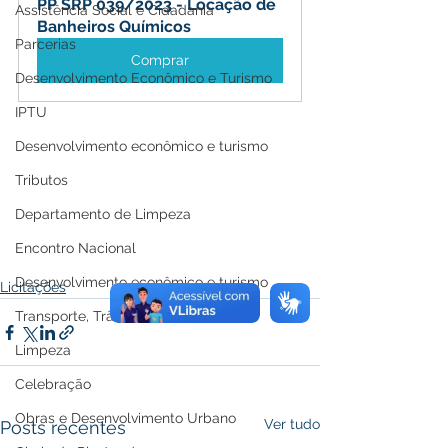
PP SRP 039/2023 - Locação de 
Assistência Social e Cidadania
Banheiros Químicos
Parcerias
Comprar
Desenvolvimento Econômico e Turismo
IPTU
Desenvolvimento econômico e turismo
Tributos
Departamento de Limpeza
Encontro Nacional
Desenvolvimento econômico e turismo
Licitações
Transporte, Trânsito e Mobilidade
Limpeza
Celebração
Obras e Desenvolvimento Urbano
Ver tudo
Posts recentes