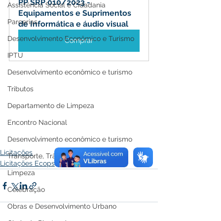
PP SRP 010/2023 - 
Assistência Social e Cidadania
Equipamentos e Suprimentos 
Parcerias
de Informática e áudio visual
Desenvolvimento Econômico e Turismo
Comprar
IPTU
Desenvolvimento econômico e turismo
Tributos
Departamento de Limpeza
Encontro Nacional
Desenvolvimento econômico e turismo
Licitações
Transporte, Trânsito e Mobilidade
Licitações Ecops
Limpeza
Celebração
Obras e Desenvolvimento Urbano