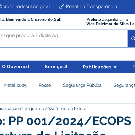
cruzeirodosul.ac.gov.br
Portal da Transparência
lá, Bem-vindo a Cruzeiro do Sul!
Prefeito
Zequinha Lima
Vice Delcimar da Silva Le
O Governo⬇️
Serviços⬇️
Publicações 🔽
Natal 2025
Posse
Segurança Pública
Segurança
municação
12 de jun. de 2024
0 min de leitura
istência Social e Cidadania
Parcerias
Desenvolvimento
o: PP 001/2024/ECOPS 
nômico e turismo
Tributos
Departamento de Limpeza