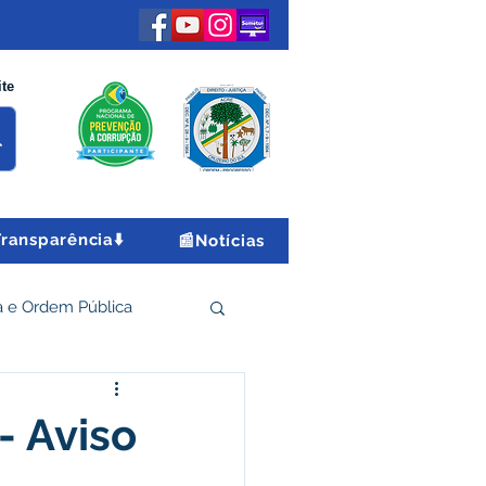
ite
Transparência⬇️
📰Notícias
 e Ordem Pública
 Econômico e Turismo
- Aviso
Encontro Nacional