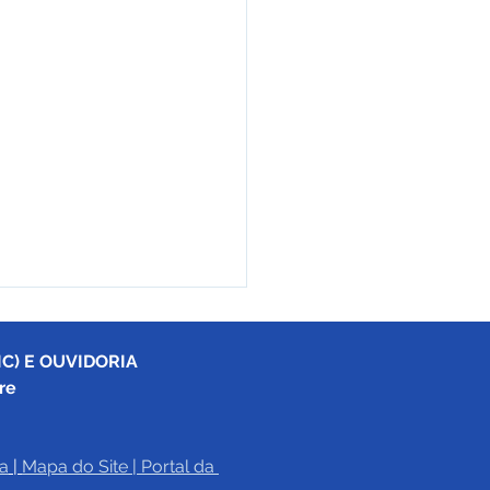
C) E OUVIDORIA
re
a
|
Mapa do Site
 | 
Portal da 