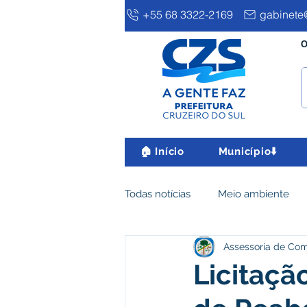
+55 68 3322-2169
gabinete@
O
🏠 Início
Município⬇️
Todas notícias
Meio ambiente
Assessoria de Co
Clima e Meio Ambiente
Ass
Licitaçã
IPTU
Desenvolvimento eco