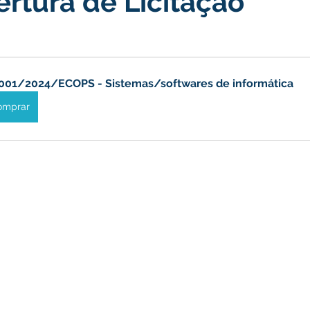
rtura de Licitação
turismo
Transporte, Trânsito e Mobilidade
Limpeza
001/2024/ECOPS - Sistemas/softwares de informática
no
omprar
Cheia do Rio Juruá 2025
Ordem de Serviço
Fina
a 2025
Decreto
Comunicação
Cheia do Rio 2026
ta Pública