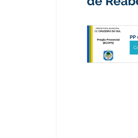
de Reabe
Desenvolvimento econômico e 
PP 
Obras e Desenvolvimento Urba
C
Limpeza
Festival da Farinh
Festival da Farinha 2026
No