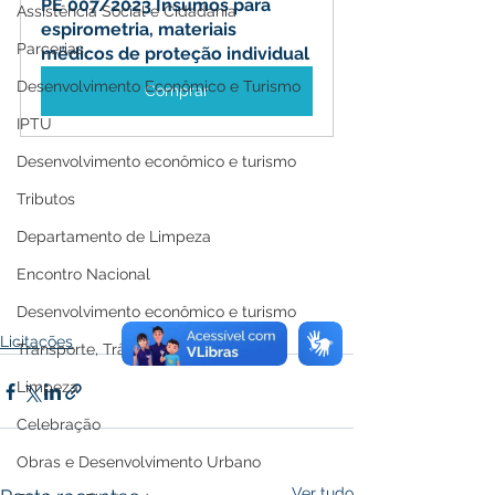
PE 007/2023 Insumos para 
Assistência Social e Cidadania
espirometria, materiais 
Parcerias
médicos de proteção individual
Desenvolvimento Econômico e Turismo
Comprar
IPTU
Desenvolvimento econômico e turismo
Tributos
Departamento de Limpeza
Encontro Nacional
Desenvolvimento econômico e turismo
Licitações
Transporte, Trânsito e Mobilidade
Limpeza
Celebração
Obras e Desenvolvimento Urbano
Ver tudo