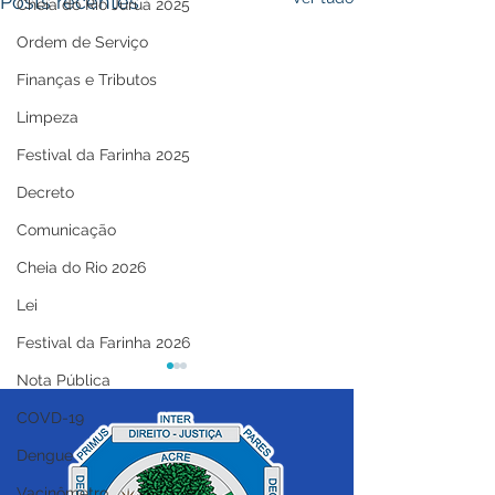
Posts recentes
Cheia do Rio Juruá 2025
Ordem de Serviço
Finanças e Tributos
Limpeza
Festival da Farinha 2025
Decreto
Comunicação
Cheia do Rio 2026
Lei
Festival da Farinha 2026
Nota Pública
COVD-19
Dengue
Vacinômetro