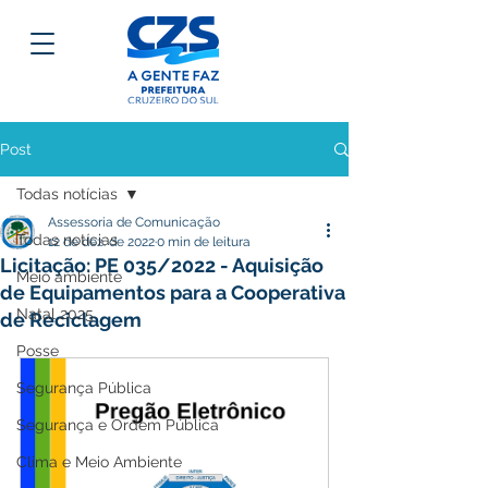
Post
Todas notícias
Assessoria de Comunicação
Todas notícias
12 de dez. de 2022
0 min de leitura
Licitação: PE 035/2022 - Aquisição
Meio ambiente
de Equipamentos para a Cooperativa
Natal 2025
de Reciclagem
Posse
Segurança Pública
Segurança e Ordem Pública
Clima e Meio Ambiente