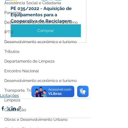
Assistência Social e Cidadania
PE 035/2022 - Aquisição de 
Parcerias
Equipamentos para a 
Cooperativa de Reciclagem
Desenvolvimento Econômico e Turismo
Comprar
IPTU
Desenvolvimento econômico e turismo
Tributos
Departamento de Limpeza
Encontro Nacional
Desenvolvimento econômico e turismo
Transporte, Trânsito e Mobilidade
Licitações
Limpeza
Celebração
Obras e Desenvolvimento Urbano